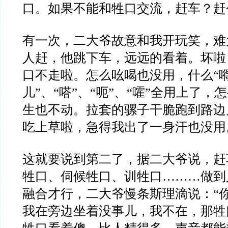
口。如果不能和牲口交流，赶车？赶
有一次，二大爷故意和我开玩笑，难
人赶，他跳下车，远远的看着。坏啦
口不走啦。怎么吆喝也没用，什么“
儿”、“嗒”、“呃”、“嚯”全用上了，
生也不动。拉套的骡子干脆跑到路边
吃上草啦，急得我出了一身汗也没用
这就要说到第二了，据二大爷说，赶
牲口、伺候牲口、训牲口………做到
融合才行，二大爷慢条斯理滴说：“
我在旁边坐着没事儿，我不在，那牲