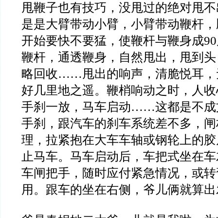
甩鞭子也有技巧，没甩过的绝对甩不
是是大臂带动小臂，小臂带动鞭杆，
开始要快不要猛，使鞭杆与鞭身成9
鞭杆，通透鞭身，自然甩出，甩到头
略回收……甩出的响声，清脆悦耳，
好几里地之遥。鞭梢响动之时，人收
手刹一放，马车启动……这都是不成
手刹，跟汽车的刹车系统差不多，闸
理，拉紧抱在大车车轴或钢轮上的胶
止马车。马车启动后，车把式坐在车
车闸把手，随时应付紧急情况，或转
用。跟车的坐在右侧，爷儿俩就算出