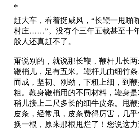
*
赶大车，看着挺威风，“长鞭一甩啪
村庄……”。没有个三年五载甚至十
般人还真赶不了。
甭说别的，就说那长鞭，鞭杆儿长两
鞭梢儿，足有五米。鞭杆儿由细竹条
而成，坚韧、刚劲，下粗上细，到鞭
粗。鞭身鞭梢用的不同材料，鞭身是
稍儿接上二尺多长的细牛皮条。甩鞭
皮条，经常甩，皮条费得厉害，几乎
换一根，原来那根甩烂了！您说这力