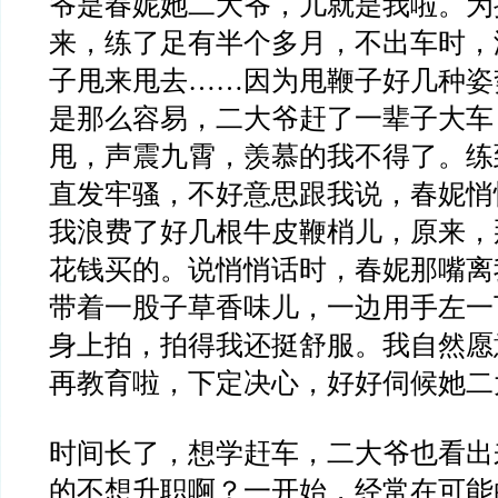
爷是春妮她二大爷，儿就是我啦。为
来，练了足有半个多月，不出车时，
子甩来甩去……因为甩鞭子好几种姿
是那么容易，二大爷赶了一辈子大车
甩，声震九霄，羡慕的我不得了。练
直发牢骚，不好意思跟我说，春妮悄
我浪费了好几根牛皮鞭梢儿，原来，
花钱买的。说悄悄话时，春妮那嘴离
带着一股子草香味儿，一边用手左一
身上拍，拍得我还挺舒服。我自然愿
再教育啦，下定决心，好好伺候她二
时间长了，想学赶车，二大爷也看出
的不想升职啊？一开始，经常在可能