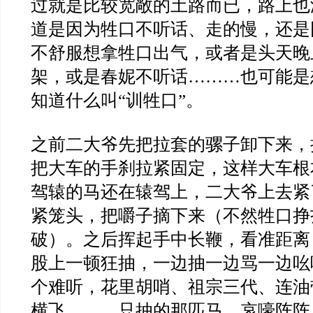
过就是比较宽敞的土路而已，路上也
道是因为牲口不听话、走的慢，还是
不舒服想拿牲口出气，或者是头天晚
架，或是春妮不听话………也可能是
知道什么叫“训牲口”。
之前二大爷先把拉套的骡子卸下来，
把大车的手刹拉紧固定，这样大车根
驾辕的马还在辕驾上，二大爷上去紧
紧笼头，把嚼子摘下来（不然牲口挣
破）。之后挥起手中长鞭，看准距离
股上一顿狂抽，一边抽一边骂一边吆
个难听，花里胡哨、祖宗三代、连油
横飞………只抽的那匹马，哀嚎阵阵