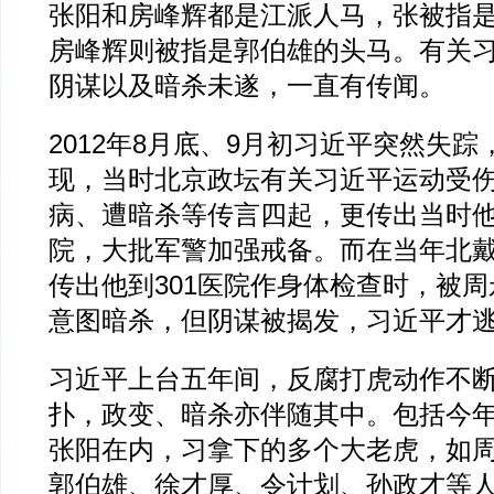
张阳和房峰辉都是江派人马，张被指
房峰辉则被指是郭伯雄的头马。有关
阴谋以及暗杀未遂，一直有传闻。
2012年8月底、9月初习近平突然失
现，当时北京政坛有关习近平运动受
病、遭暗杀等传言四起，更传出当时他
院，大批军警加强戒备。而在当年北
传出他到301医院作身体检查时，被
意图暗杀，但阴谋被揭发，习近平才
习近平上台五年间，反腐打虎动作不
扑，政变、暗杀亦伴随其中。包括今
张阳在内，习拿下的多个大老虎，如
郭伯雄、徐才厚、令计划、孙政才等人