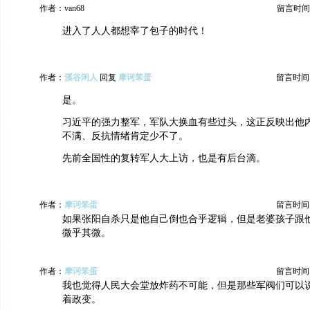
作者：van68
留言时间：20
进入了人人都想宰了包子的时代！
作者：
溪谷闲人
回复
摩诃笨蛋
留言时间：20
是。
习近平的强力整军，军队大换血有些过头，这正反映出他
不满、反抗情绪肯定少不了。
先前全国性的复转军人大上访，也是有后台滴。
作者：
摩诃笨蛋
留言时间：20
如果张阳自杀只是他自己倒也合乎逻辑，但是老婆孩子跟
微乎其微。
作者：
摩诃笨蛋
留言时间：20
我也觉得人民大会堂放炸药不可能，但是那些军阀们可以
着政变。