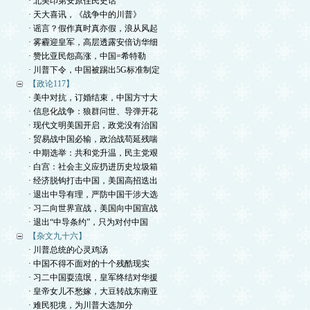
· 北美印第安原住民史话
· 天大喜讯，《战争中的川普》
· 谣言？假作真时真亦假，浪从风起
· 雾霾迎皇军，高层透露安倍访华细
· 赞比亚民怨高涨，中国=希特勒
· 川普下令，中国被踢出5G标准制定
【政论117】
· 美中对抗，订婚结束，中国方寸大
· 信息化战争：狼群问世、导弹开花
· 现代文明美国开启，政党没有治国
· 贸易战中国必输，政治战苟延残喘
· 中期选举：共和党升温，民主党艰
· 白宫：社会主义应扔进历史垃圾箱
· 经济脱钩打击中国，美国高招迭出
· 退出中导有理，严防中国干涉大选
· 习二向世界宣战，美国向中国宣战
· 退出“中导条约”，只为对付中国
【杂文九十六】
· 川普总统的心灵鸡汤
· 中国不得不面对的十个残酷现实
· 习二中国耍流氓，皇军终结对华援
· 皇帝女儿不愁嫁，大豆转战东南亚
· 难民犯境，为川普大选加分