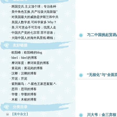
· 两国交兵.主义顶个球；专治各种
· 美中角色互换.共产垃圾大陆新版“
· 对美国最大的威胁是伊斯兰和中共
· 美国人数学差.可科学家多.Why？
· 美.只可意会不可言传；找黑人走
· 中国共产党的七宗罪.罪不容诛；
习二中国挑起贸易
· 大陆中国人的海外风景线.晒钱；
友好链接
· 欧阳峰：欧阳峰的blog
· blee1：blee1的博客
· 摩诃笨蛋：摩诃笨蛋的博客
· 黄花岗：黄花岗的博客
· 汉卿：汉卿的博客
“无核化”与“全面
· 芹泥：芹泥
· 紫荆棘鸟：-*-紫色王家思絮絮-*-
· 思羽：思羽的博客
· 华蓥：华蓥的博客
· 木桩：木桩的博客
分类目录
【美中杂文】
川大爷：金三弃核？we