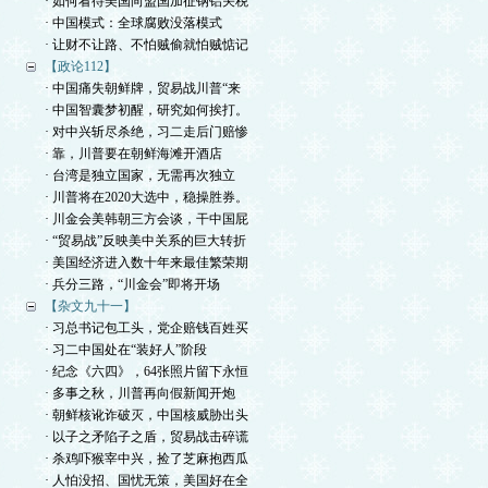
· 如何看待美国向盟国加征钢铝关税
· 中国模式：全球腐败没落模式
· 让财不让路、不怕贼偷就怕贼惦记
【政论112】
· 中国痛失朝鲜牌，贸易战川普“来
· 中国智囊梦初醒，研究如何挨打。
· 对中兴斩尽杀绝，习二走后门赔惨
· 靠，川普要在朝鲜海滩开酒店
· 台湾是独立国家，无需再次独立
· 川普将在2020大选中，稳操胜券。
· 川金会美韩朝三方会谈，干中国屁
· “贸易战”反映美中关系的巨大转折
· 美国经济进入数十年来最佳繁荣期
· 兵分三路，“川金会”即将开场
【杂文九十一】
· 习总书记包工头，党企赔钱百姓买
· 习二中国处在“装好人”阶段
· 纪念《六四》，64张照片留下永恒
· 多事之秋，川普再向假新闻开炮
· 朝鲜核讹诈破灭，中国核威胁出头
· 以子之矛陷子之盾，贸易战击碎谎
· 杀鸡吓猴宰中兴，捡了芝麻抱西瓜
· 人怕没招、国忧无策，美国好在全