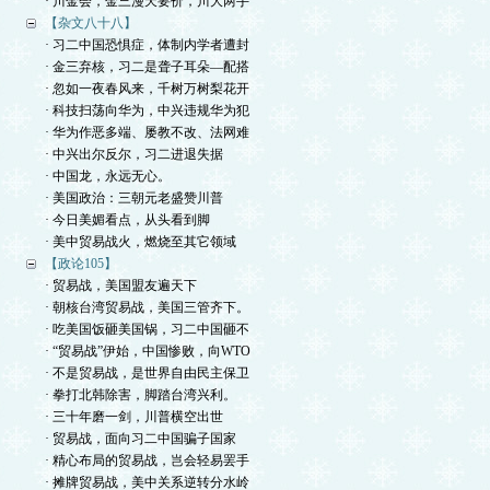
· 川金会，金三漫天要价，川大两手
【杂文八十八】
· 习二中国恐惧症，体制内学者遭封
· 金三弃核，习二是聋子耳朵—配搭
· 忽如一夜春风来，千树万树梨花开
· 科技扫荡向华为，中兴违规华为犯
· 华为作恶多端、屡教不改、法网难
· 中兴出尔反尔，习二进退失据
· 中国龙，永远无心。
· 美国政治：三朝元老盛赞川普
· 今日美媚看点，从头看到脚
· 美中贸易战火，燃烧至其它领域
【政论105】
· 贸易战，美国盟友遍天下
· 朝核台湾贸易战，美国三管齐下。
· 吃美国饭砸美国锅，习二中国砸不
· “贸易战”伊始，中国惨败，向WTO
· 不是贸易战，是世界自由民主保卫
· 拳打北韩除害，脚踏台湾兴利。
· 三十年磨一剑，川普横空出世
· 贸易战，面向习二中国骗子国家
· 精心布局的贸易战，岂会轻易罢手
· 摊牌贸易战，美中关系逆转分水岭