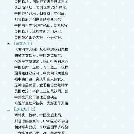
· 美国政治：国情咨文川普特邀嘉宾
· 达沃斯论坛：美国优先VS全球化。
· 中国养狗贻患，朝鲜成千年宿敌。
· 川普政府开创世界经济新时代
· 中国向世界“民主”宣战，美国从容
· 美国政治：政府重新开门营业。
· 美国经济形势大好，不是小好。
【杂文八十】
· 《黄河大合唱》从心灵鸡汤到恶搞
· 朝鲜美女如云，中国娼妓成群。
· 习近平学薄熙来，唱红打黑狗尿苔
· 中国朝鲜一丘貉，习二金三一毬样
· 国母姐妹双落马，中共内斗鸡遭殃
· 裆中央口诀，穷人和富人的女人
· 无神论是武器，党委接管西藏神学
· 美国政治：半数以上选民认同川普
· 中共光天化日篡改历史铁证
· 习近平查处宋祖英，为彭国母开路
【政论九十七】
· 两韩统一旗帜，中国光腚出局。
· 川普嘲笑假新闻，CNN记者不识趣
· 朝鲜半岛要统一？联合国军齐相聚
· 十六字评邓小平，改一字论文革。