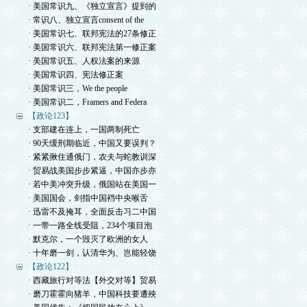
· 美国常识九、《独立宣言》提到的
· 常识八、独立宣言consent of the
· 美国常识七、联邦宪法的27条修正
· 美国常识六、联邦宪法第一修正案
· 美国常识五、人权法案的来源
· 美国常识四、宪法修正案
· 美国常识三，We the people
· 美国常识二，Framers and Federa
【政论123】
· 支部建在连上，一国两制死亡
· 90天缓刑期临近，中国又要误判？
· 紧紧揪住通俄门，农夫与蛇教训深
· 贸易战美国步步紧逼，中国亦步亦
· 若中美冲突升级，俄国站在美国一
· 美国国会，剑指中国裆中央喉舌
· 迅雷不及掩耳，全面反击习二中国
· 一带一路全线受阻，234个项目泡
· 默克尔，一个毁灭了欧洲的女人
· 十年磨一剑，认清华为、岂能轻饶
【政论122】
· 西藏旅行对等法【外交对等】贸易
· 磨刀霍霍向猪羊，中国科技要遭殃