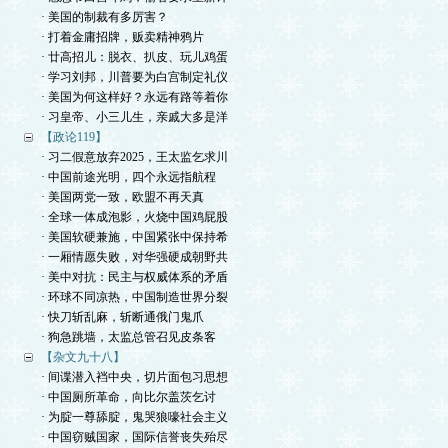
· 美国的制裁有多厉害？
· 打着金庸招牌，贩卖精神鸦片
· 廿高招儿：脱衣、扒皮、玩儿鸡蛋
· 学习刘邦，川普要为白宫制定礼仪
· 美国为何这样好？永远有路等着你
· 习皇帝、小三儿生，亲戚大多是洋
【政论119】
· 习二假意放弃2025，王太监乞求川
· 中国前途光明，四个永远指航程
· 美国两党一致，欧盟不再天真
· 全球一体成泡影，火烧中国鸡屁股
· 美国软硬兼施，中国紧张中保持希
· 一厢情愿失败，对华强硬成朝野共
· 美中对抗：民主与权威体系的矛盾
· 环球不同凉热，中国制造世界分裂
· 快刀斩乱麻，斩断通俄门鬼爪
· 狗急跳墙，太监总管召见皮条客
【杂文九十八】
· 间谍潜入裆中央，切片面包习思想
· 中国厕所革命，向比尔盖茨乞讨
· 为腚一尊舔腚，鬼哭狼嚎社会主义
· 中国窃贼国家，国际信誉丧失殆尽