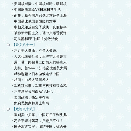
· 美国核威慑，中国核威胁，朝鲜核
· 中国厕所革命VS日本日常生活
· 两难：联合国总部选北京还是上海
· 中国是比俄国更阴险的对手
· 中朝兄弟反目父子成仇，真假掺半
· 被称新帝国主义，裆中央喉舌反弹
· 司法部和FBI被民主党政治化
【杂文八十一】
· 习近平大撒币，不是大傻逼。
· 人大代表虾扯蛋，王沪宁无蛋是太
· 用一带一路包养二奶情人的接班人
· 支持川普Wow！知错必改善莫大焉
· 精神慰藉？日本游戏走俏中国
· 相面：白发人送黑发人。
· 军机频出事，军事与科技有致命鸿
· 习主席皇帝的白痴“六问”。
· 美国政治：指定幸存者
· 疯狗思想家和勇士和尚
【政论九十八】
· 重朔美中关系，中国好日子到头儿
· 习近平即将落马，挡也挡不住？
· 国会演讲实况：团结美国，弥合分