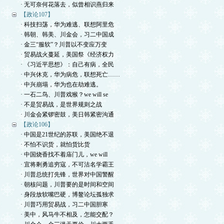
· 无可奈何花落去，似曾相识燕归来
【政论107】
· 科技扫荡，华为难逃、联想阿里危
· 韩朝、韩美、川金会，习二中国成
· 金三“服软”？川普以不变应万变
· 贸易战火蔓延，美国祭《经济权力
· 《习近平思想》：自己有病，全民
· 中兴休克，华为病危，联想死亡……
· 中兴崩塌，华为也在劫难逃。
· 一石二鸟、川普戏猴？we will se
· 不是贸易战，是世界规则之战
· 川金会紧锣密鼓，美日韩紧密沟通
【政论106】
· 中国是21世纪的苏联，美国绝不退
· 不怕不识货，就怕货比货
· 中国烧香找不着庙门儿，we will
· 宜将剩勇追穷寇，不可沽名学霸王
· 川普总统打先锋，世界对中国警醒
· 朝核问题，川普要的是时间和空间
· 身段放软嘴巴硬，博鳌论坛孤独求
· 川普巧用贸易战，习二中国胆寒
· 美中，风马牛不相及，怎能交配？