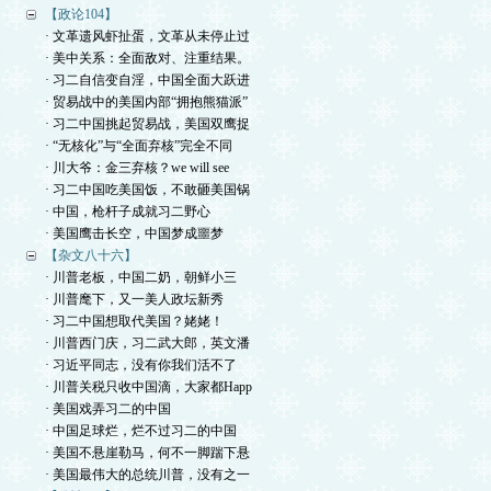
【政论104】
· 文革遗风虾扯蛋，文革从未停止过
· 美中关系：全面敌对、注重结果。
· 习二自信变自淫，中国全面大跃进
· 贸易战中的美国内部“拥抱熊猫派”
· 习二中国挑起贸易战，美国双鹰捉
· “无核化”与“全面弃核”完全不同
· 川大爷：金三弃核？we will see
· 习二中国吃美国饭，不敢砸美国锅
· 中国，枪杆子成就习二野心
· 美国鹰击长空，中国梦成噩梦
【杂文八十六】
· 川普老板，中国二奶，朝鲜小三
· 川普麾下，又一美人政坛新秀
· 习二中国想取代美国？姥姥！
· 川普西门庆，习二武大郎，英文潘
· 习近平同志，没有你我们活不了
· 川普关税只收中国滴，大家都Happ
· 美国戏弄习二的中国
· 中国足球烂，烂不过习二的中国
· 美国不悬崖勒马，何不一脚踹下悬
· 美国最伟大的总统川普，没有之一