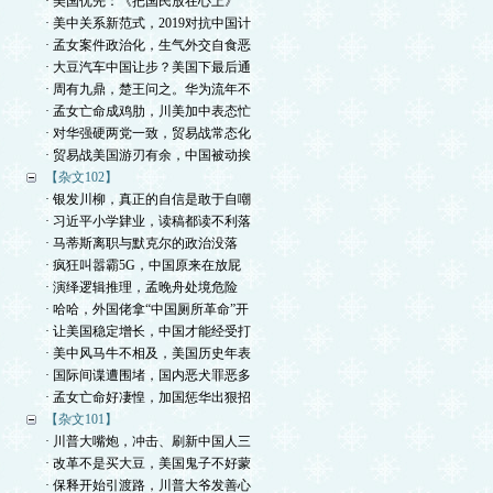
· 美国优先：《把国民放在心上》
· 美中关系新范式，2019对抗中国计
· 孟女案件政治化，生气外交自食恶
· 大豆汽车中国让步？美国下最后通
· 周有九鼎，楚王问之。华为流年不
· 孟女亡命成鸡肋，川美加中表态忙
· 对华强硬两党一致，贸易战常态化
· 贸易战美国游刃有余，中国被动挨
【杂文102】
· 银发川柳，真正的自信是敢于自嘲
· 习近平小学肄业，读稿都读不利落
· 马蒂斯离职与默克尔的政治没落
· 疯狂叫嚣霸5G，中国原来在放屁
· 演绎逻辑推理，孟晚舟处境危险
· 哈哈，外国佬拿“中国厕所革命”开
· 让美国稳定增长，中国才能经受打
· 美中风马牛不相及，美国历史年表
· 国际间谍遭围堵，国内恶犬罪恶多
· 孟女亡命好凄惶，加国惩华出狠招
【杂文101】
· 川普大嘴炮，冲击、刷新中国人三
· 改革不是买大豆，美国鬼子不好蒙
· 保释开始引渡路，川普大爷发善心