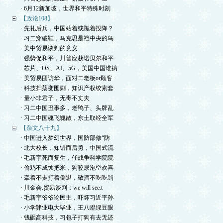
· 6月12新加坡，世界和平特殊时刻
【政论108】
· 先礼后兵，中国站着或跪着投降？
· 习二穿破鞋，马克思是裆中央的鸟
· 美中贸易谈判的意义
· 强势促和平，川普应获诺贝尔和平
· 芯片、OS、AI、5G，美国中国谁搞
· 美贸易团访华，面对二老板or顾客
· 科技扫荡变围剿，知识产权绞索套
· 量小非君子，无毒不丈夫
· 习二中国丑事多，老鸨子、头牌乱
· 习二中国魂飞魄散，东土取经全军
【杂文八十九】
· 中国进入梦幻世界，国防部修“防
· 北大校长，知错而后勇，中国式流
· 毛新宇死而复生，任战争科学院院
· 偷鸡不成蚀把米，狗咬尿泡空欢喜
· 牵着不走打着倒退，敬酒不吃吃罚
· 川金会.贸易谈判：we will see.t
· 毛新宇爷爷论民主，吓坏习近平孙
· 小学肄业电大毕业，王八瞪绿豆眼
· 钱砸高科技，习包子打狗有去无还