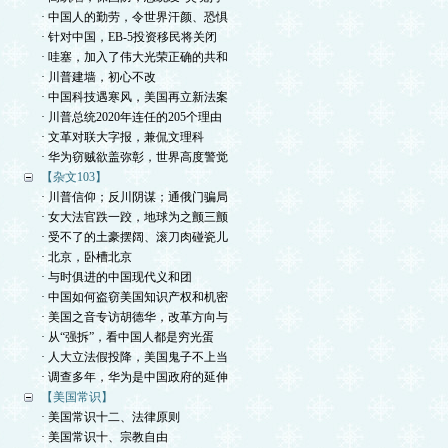
· 中国人的勤劳，令世界汗颜、恐惧
· 针对中国，EB-5投资移民将关闭
· 哇塞，加入了伟大光荣正确的共和
· 川普建墙，初心不改
· 中国科技遇寒风，美国再立新法案
· 川普总统2020年连任的205个理由
· 文革对联大字报，兼侃文理科
· 华为窃贼欲盖弥彰，世界高度警觉
【杂文103】
· 川普信仰；反川阴谋；通俄门骗局
· 女大法官跌一跤，地球为之颤三颤
· 受不了的土豪摆阔、滚刀肉碰瓷儿
· 北京，卧槽北京
· 与时俱进的中国现代义和团
· 中国如何盗窃美国知识产权和机密
· 美国之音专访胡德华，改革方向与
· 从“强拆”，看中国人都是穷光蛋
· 人大立法假投降，美国鬼子不上当
· 调查多年，华为是中国政府的延伸
【美国常识】
· 美国常识十二、法律原则
· 美国常识十、宗教自由