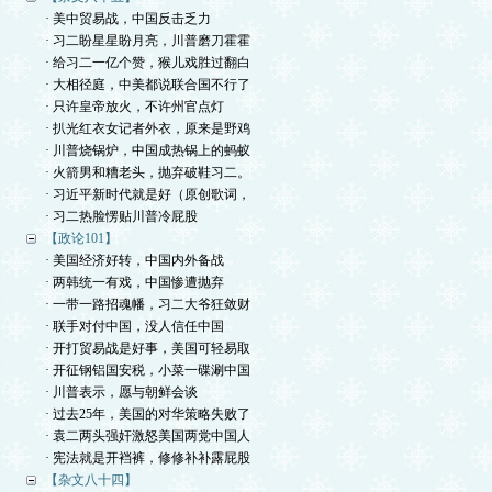
· 美中贸易战，中国反击乏力
· 习二盼星星盼月亮，川普磨刀霍霍
· 给习二一亿个赞，猴儿戏胜过翻白
· 大相径庭，中美都说联合国不行了
· 只许皇帝放火，不许州官点灯
· 扒光红衣女记者外衣，原来是野鸡
· 川普烧锅炉，中国成热锅上的蚂蚁
· 火箭男和糟老头，抛弃破鞋习二。
· 习近平新时代就是好（原创歌词，
· 习二热脸愣贴川普冷屁股
【政论101】
· 美国经济好转，中国内外备战
· 两韩统一有戏，中国惨遭抛弃
· 一带一路招魂幡，习二大爷狂敛财
· 联手对付中国，没人信任中国
· 开打贸易战是好事，美国可轻易取
· 开征钢铝国安税，小菜一碟涮中国
· 川普表示，愿与朝鲜会谈
· 过去25年，美国的对华策略失败了
· 袁二两头强奸激怒美国两党中国人
· 宪法就是开裆裤，修修补补露屁股
【杂文八十四】