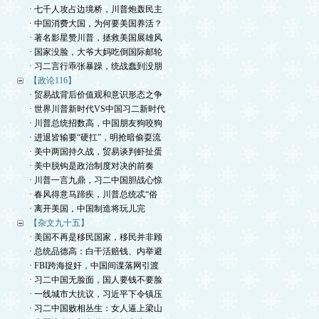
· 七千人攻占边境桥，川普炮轰民主
· 中国消费大国，为何要美国养活？
· 著名影星赞川普，拯救美国展雄风
· 国家没脸，大爷大妈吃倒国际邮轮
· 习二言行乖张暴躁，统战蠢到没朋
【政论116】
· 贸易战背后价值观和意识形态之争
· 世界川普新时代VS中国习二新时代
· 川普总统招数高，中国朋友狗咬狗
· 进退皆输要“硬扛”，明抢暗偷耍流
· 美中两国持久战，贸易谈判虾扯蛋
· 美中脱钩是政治制度对决的前奏
· 川普一言九鼎，习二中国胆战心惊
· 春风得意马蹄疾，川普总统忒“俗
· 离开美国，中国制造将玩儿完
【杂文九十五】
· 美国不再是移民国家，移民并非顾
· 总统品德高：白干活赔钱、内举避
· FBI跨海捉奸，中国间谍落网引渡
· 习二中国无脸面，国人要钱不要脸
· 一线城市大抗议，习近平下令镇压
· 习二中国败相丛生：女人逼上梁山