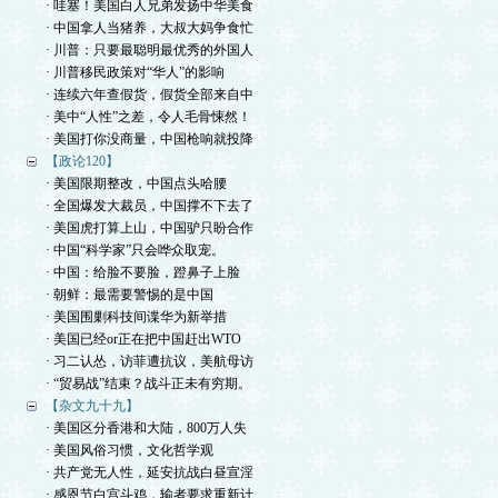
· 哇塞！美国白人兄弟发扬中华美食
· 中国拿人当猪养，大叔大妈争食忙
· 川普：只要最聪明最优秀的外国人
· 川普移民政策对“华人”的影响
· 连续六年查假货，假货全部来自中
· 美中“人性”之差，令人毛骨悚然！
· 美国打你没商量，中国枪响就投降
【政论120】
· 美国限期整改，中国点头哈腰
· 全国爆发大裁员，中国撑不下去了
· 美国虎打算上山，中国驴只盼合作
· 中国“科学家”只会哗众取宠。
· 中国：给脸不要脸，蹬鼻子上脸
· 朝鲜：最需要警惕的是中国
· 美国围剿科技间谍华为新举措
· 美国已经or正在把中国赶出WTO
· 习二认怂，访菲遭抗议，美航母访
· “贸易战”结束？战斗正未有穷期。
【杂文九十九】
· 美国区分香港和大陆，800万人失
· 美国风俗习惯，文化哲学观
· 共产党无人性，延安抗战白昼宣淫
· 感恩节白宫斗鸡，输者要求重新计