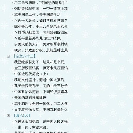
· 习二杀气腾腾，“不同意的请举手”
· 钢铝关税敲中国，一带一路雪上加
· 骂美国是工作，去美国是生活
· 习近平大坏蛋，如何学得袁世凯？
· 陈小鲁70年，小王八蛋到老王八蛋
· 习撒币鸡献美国，老川普钢腚回应
· 习近平最新外号儿“袁二”精解。
· 伊美人破美人计，美对朝军事封锁
· 联邦、州政府分权，总统显绅士风
【杂文八十三】
· 我已经很努力了，结果却是个屁。
· 金三胖设百鸡宴，伊万卡凤压百鸡
· 中国近现代简史（上）
· 移动支付盛行，源起中国太落后。
· 孔子学院无孔子，党的儿子三孙子
· 中国政治风河鞋，中国经济搞娼鸟
· 美国的基础设施建设
· 鸡学狗叫：全球一体化，习二大爷
· 日本农村像天堂，中国农村像什么
【政论100】
· 习傻逼长期执政，是中国人民之福
· 一带一路，穷途末路。