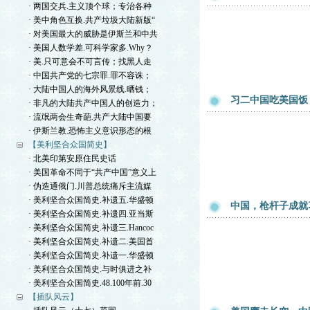
· 两国交兵.主义顶个球；专治各种
· 美中角色互换.共产垃圾大陆新版“
· 对美国最大的威胁是伊斯兰和中共
· 美国人数学差.可科学家多.Why？
· 美.只可意会不可言传；找黑人走
· 中国共产党的七宗罪.罪不容诛；
· 大陆中国人的海外风景线.晒钱；
习二中国吃美国饭
· 非凡的大陆共产中国人的创造力；
· 流氓两会生奇葩.共产大陆中国要
· 伊斯兰教.恐怖主义意识形态的根
【美利坚合众国简史】
· 北美印第安原住民史话
· 美国革命不同于“共产中国”意义上
· 伪造通俄门.川普总统痛斥主流媒
· 美利坚合众国简史.补遗五.华盛顿
中国，枪杆子成就
· 美利坚合众国简史.补遗四.亚当斯
· 美利坚合众国简史.补遗三.Hancoc
· 美利坚合众国简史.补遗二.美国首
· 美利坚合众国简史.补遗一.华盛顿
· 美利坚合众国简史.与时俱进之补
· 美利坚合众国简史.48.100年前.30
【插队风云】