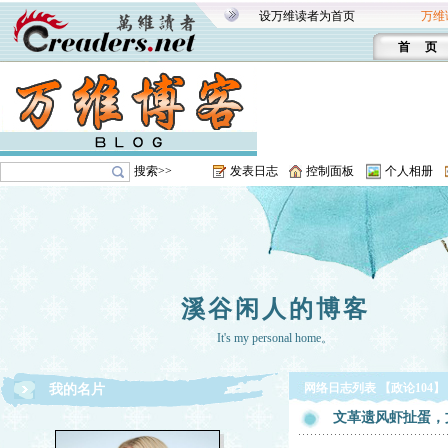
设万维读者为首页
万维
首 页
搜索>>
发表日志
控制面板
个人相册
溪谷闲人的博客
It's my personal home。
网络日志列表 【政论104】
我的名片
文革遗风虾扯蛋，