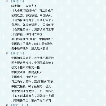
【政论103】
· 猛虎掏心，多管齐下
· 川大金三“强强联合”，习二惨成习
· 团结欧盟、安抚独裁、中国除外。
· 川普为何厚待普京，冷遇习近平？
· 贸易战、朝核新进展，中国被动干
· 《台湾旅行法》，川普调戏习近平
· 川普挥鞭，抽打习二中国
· 美日韩磋商“川金会”，中国彻底出
· 美国民主的胜利，前FBI局长遭解
· 美中经济战争，进入战术阶段
【政论102】
· 中国拍美国马屁，苦于找不着屁股
· 国务卿走马换将，中国胆战心惊！
· 伤其十指不如断其一指
· 中国宪法修正案要点提示
· 美国优先，推动人权
· 习二狗年大赞狗，高调“纪念”周恩
· 中国式独裁，蝎子拉屎毒一份儿
· 党军党国动乱之源，一带一路四处
· 川爷爷训儿孙有方，两韩统一见曙
· 川普表扬习二，要向习撒币学习
【杂文八十五】