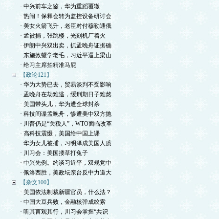
· 中兴前车之鉴，华为重蹈覆辙
· 热闹！保释会转为监控设备研讨会
· 美女火箭飞升，老臣对付穆勒通俄
· 孟被捕，张跳楼，光刻机厂着火
· 伊朗中兴双出卖，抓孟晚舟证据确
· 东施效颦学老毛，习近平逼上梁山
· 给习主席拍精准马屁
【政论121】
· 华为大势已去，贸易谈判不受影响
· 孟晚舟在劫难逃，缓刑期日子难熬
· 美国带头儿，华为遭全球封杀
· 科技间谍孟晚舟，惨遭美中双方抛
· 川普仍是“关税人”，WTO面临改革
· 高科技震慑，美国给中国上课
· 华为女儿被捕，习明泽成美国人质
· 川习会：美国搂草打兔子
· 中兴先例。约谈习近平，双规党中
· 佩洛西胜，美政坛亲台反中力道大
【杂文100】
· 美国依法制裁新疆官员，什么法？
· 中国大豆兵败，金融核弹成绞索
· 听其言观其行，川习会掌握“共识