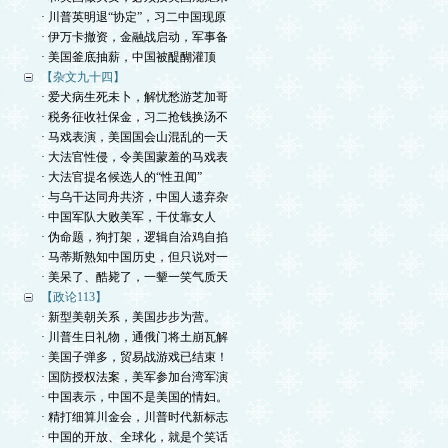
· 川普英明退“协定”，习二中国现原
· 伊万卡撤资，金融战启动，军事备
· 美国釜底抽薪，中国被醍醐灌顶
【杂文九十四】
· 爱犬病生死未卜，解忧愁游芝加哥
· 税务征收社保金，习二抢钱换汤不
· 马戏表演，美国国会山混乱的一天
· 大法官性侵，令美国蒙羞的马戏表
· 大法官提名候选人的“性丑闻”
· 与乌干达同舟共济，中国人遗弃杂
· 中国军队大败美军，干仗靠女人
· 伪命题，狗打架，逻辑自洽鸡自掐
· 马蒂斯熟知中国历史，但只说对一
· 美呆了、酷毙了，一颦一笑气质天
【政论113】
· 新型美朝关系，美国步步为营。
· 川普生日礼物，通俄门将土崩瓦解
· 美国子弹多，贸易战游戏已结束！
· 国防授权法案，美军参加台湾军演
· 中国表示，中国不是美国的情妇。
· 精打细算川金会，川普时代新标志
· 中国的开放、全球化，就是个笑话