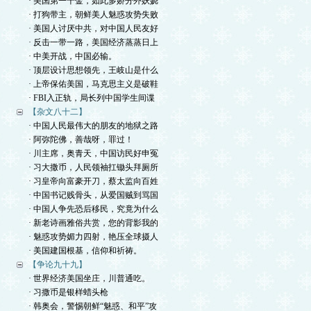
· 美国第一千金，如此多娇分外妖娆
· 打狗带主，朝鲜美人魅惑攻势失败
· 美国人讨厌中共，对中国人民友好
· 反击一带一路，美国经济蒸蒸日上
· 中美开战，中国必输。
· 顶层设计思想领先，王岐山是什么
· 上帝保佑美国，马克思主义是破鞋
· FBI入正轨，局长列中国学生间谍
【杂文八十二】
· 中国人民最伟大的朋友的地狱之路
· 阿弥陀佛，善哉呀，罪过！
· 川主席，奥青天，中国访民好申冤
· 习大撒币，人民领袖扛锄头拜厕所
· 习皇帝向富豪开刀，蔡太监向百姓
· 中国书记贱骨头，从爱国贼到骂国
· 中国人争先恐后移民，究竟为什么
· 新老诗画雅俗共赏，您的背影我的
· 魅惑攻势媚力四射，艳压全球摄人
· 美国建国根基，信仰和祈祷。
【争论九十九】
· 世界经济美国坐庄，川普通吃。
· 习撒币是银样蜡头枪
· 韩奥会，警惕朝鲜“魅惑、和平”攻