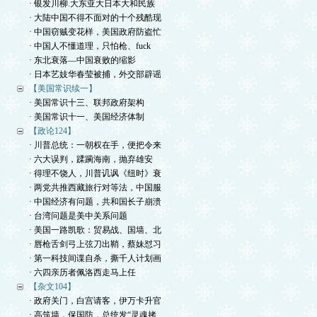
· 银发川柳.大东亚大日本大和民族
· 大陆中国不得不面对的十个残酷现
· 中国窃贼变花样，美国政府防盗忙
· 中国人不懂道理，只怕枪、fuck
· 东北衰落—中国衰败的缩影
· 日本艺妓华春莹被捕，外交部辟谣
【美国常识续一】
· 美国常识十三、联邦政府架构
· 美国常识十一、美国经济体制
【政论124】
· 川普总统：一朝权在手，便把令来
· 六大误判，蹂躏海南，抛弃雄安
· 得理不饶人，川普讥讽《纽时》衰
· 两党共推西藏旅行对等法，中国服
· 中国经济有问题，共和国长子崩溃
· 台湾问题是美中关系问题
· 美国一路凯歌：贸易战、国墙、北
· 唇枪舌剑弓上弦刀出鞘，蔡妹怼习
· 第一科技间谍自杀，撕千人计划画
· 六四亲历者佩洛西走马上任
【杂文104】
· 政府关门，白宫请客，伊万卡升官
· 高筑墙，保国防，总统发“灵魂拷