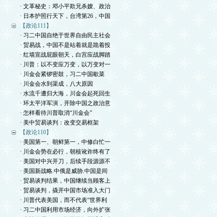
· 文革秘史：邓小平欺兄杀嫂、政治
· 日本护照行天下，台湾第26，中国
【政论111】
· 习二中国自绝于世界自由民主社会
· 贸易战，中国不是站着就是跪着投
· 红墙宣战屁眼朝天，白宫应战脚踏
· 川普：以不变应万变，以万变对一
· 川金会紧锣密鼓，习二中国歇菜
· 川金会水到渠成，八大原因
· 水流千遭归大海，川金会起死回生
· 环太平洋军演，开除中国之政治意
· 怎样看待川普取消“川金会”
· 美中贸易谈判：改变交易框架
【政论110】
· 美国第一、朝鲜第一，中修白忙一
· 川金会势在必行，朝核讹诈终有了
· 美国对中兴开刀，后续手段源源不
· 美国新战略.中俄是威胁.中国是间
· 贸易谈判结果，中国继续当顾客上
· 贸易谈判，撬开中国市场准入大门
· 川普代表美国，而不代表“世界利
· 习二中国利用市场经济，向外扩张