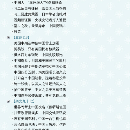
· 中国人、“海外华人”的逻辑悖论
· 习二反美有捷径，给美国人当爸爸
· 习二要建共荣圈，日本学者出绝对
· 视频新证据，央视女记者打人遭提
· 乱世之秋，天降异象，中国要玩儿
· 投票
【政论118】
· 美国中期选举使中国雪上加霜
· 贸易战，只有美国拥有核武器
· 佩洛西对华强硬，中国狗咬尿泡
· 中期选举，川普和美国民主的胜利
· 美国分裂？中期选举扣动中国心弦
· 中国四分五裂，为美国唱长治久安
· 川习会？中国站着、跪着都是投降
· 统一战线，以其人之道还治其人之
· 掐中国脖子，中兴之后美再施禁售
· 中期选举紧锣密鼓，共和党锦上添
【杂文九十七】
· 世界丐帮主中国改名《俄啰斯坦国
· 川普政府新规多，中国交钱没话说
· 没有美国专利，中国一台手机也造
· 言论自由飞地：中国人热爱、信任