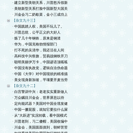
· 建立新型美朝关系，川普怒斥假新
· 美朝新型关系打脸中国新型大国关
· 川金会习二奶歇菜，金小三成功上
【杂文九十三】
· 中国践踏人权，美国不玩儿了。
· 川普总统，公平正义的大好人
· 炼了几十年钢铁，原来是钢渣
· 华为，中国克格勃情报部门
· 打不死的吴清华，我还活在人间
· 高科技中兴祭旗，贸易战钢铁开刀
· 聪明美丽伊万卡，中国谚语顶呱呱
· 中国没有执政党，逻辑自洽伪命题
· 中国《大学》对中国现状的精准描
· 美女现身新加坡，平壤要开麦当劳
【杂文九十二】
· 白宫警训中兴：老老实实重新做人
· 万众瞩目川金会，世界屏息以待
· 定向能武器？美国对中国全境发健
· 中国一撅屁股，就知它要拉什么屎
· 从“大跃进”实况转载，看中国模式
· 川普老到，习二傻帽，美国收编中
· 川金会，美国面面俱到，朝鲜苦苦