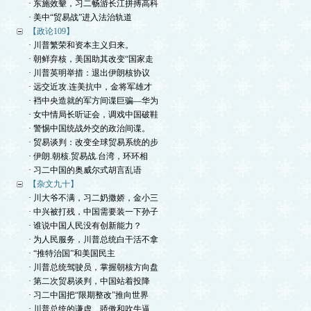
· 东施效颦，习二畅游长江拼搏高科
· 美中“贸易战”进入法治轨道
【政论109】
· 川普繁荣和资本主义归来。
· 朝鲜弃核，美国助其改变“国家走
· 川普英明举措：退出伊朗核协议
· 远交近攻.连美抗中，金将军雄才
· 裆中央造就的军方间谍巨骗—华为
· 女中情局长听证会，调戏中国破鞋
· 警惕中国统战外交的政治间谍。
· 贸易谈判：改变全球贸易系统的步
· 伊朗.朝核.贸易战.台湾，环环相
· 习二中国的奥威尔式胡言乱语
【杂文九十】
· 川大爷不满，习二奶撒娇，金小三
· 中兴被打残，中国需要装一下孙子
· 谁说中国人民没有创新能力？
· 为人民服务，川普总统白干活不拿
· “推特治国”和美国民主
· 川普总统驾驶员，掌握朝核方向盘
· 第二次贸易谈判，中国站着投降
· 习二中国把“限期整改”推向世界
· 川普总统的谦虚、骄傲和吹牛逼