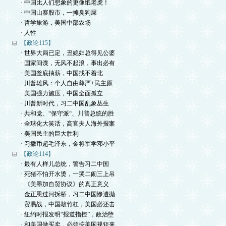
· 中国比人们想象的更像纸老虎！
· 中国山寨股市，一摊臭狗屎
· 哲学旅游，美国中部农场
· 人性
【政论115】
· 世界大局已定，丑媳妇总得见公婆
· 国家间谍，无风不起浪，事出必有
· 美国釜底抽薪，中国找不着北
· 川普雄风：个人自由尊严+民主原
· 美国强力施压，中国全面孤立
· 川普新时代，习二中国乱象丛生
· 共和党、“保守派“、川普总统的胜
· 全球化大笑话，高官夫人海外报案
· 美国民主的巨大胜利
· 习撒币超毛泽东，金将军学邓小平
【政论114】
· 最有人样儿总统，警告习二中国
· 死猪不怕开水烫，一哭二闹三上吊
· 《美墨加自贸协议》的真正意义
· 金正恩过河拆桥，习二中国惨遭抛
· 贸易战，中国敲竹杠，美国必还击
· 纽约时报发明“报道指控”，政治堕
· 和美国做买卖，必须按美国规矩来