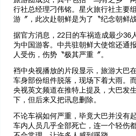
行社总经理刁伟铭。星火旅行社主要
游〞，此次赴朝鲜是为了〝纪念朝鲜战
据官方消息，22日的车祸造成最少36
为中国游客。中共驻朝鲜大使馆还通
人受伤，伤势〝极其严重〞。
裆中央视播放的片段显示，旅游大巴
车身部份组件脱落，现场下着大雨。
央视英文频道在推特上提及，大巴发
下，但后来又把讯息删除。
不论车祸如何严重，毕竟大巴并没有
车内人员几乎全部死亡，连一个轻伤
不合常理，让许多人感到蹊跷。