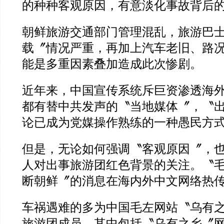
的种种客观原因，有意淡化事故背后
朝鲜旅游交通部门管理混乱，旅游巴
载〞情况严重，再加上汽车老旧、路
能是多重因素叠加造成此次惨剧。
近年来，中国宣传系统斥巨资渗透海
都有替中共发声的〝当地媒体〞，〝
论已成为党媒操作熟练的一种愚民方
但是，无论如何强调〝客观原因〞，
人对出事旅游团红色背景的关注。〝
断朝鲜〞的消息在海内外中文网络热
车祸遇难的多为中国毛左网站〝乌有
旅游团成员，其中包括〝乌有之乡〞