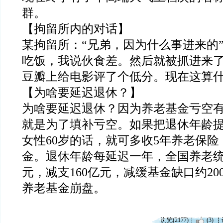
群。
【拘留所内的对话】
某拘留所：“兄弟，因为什么事进来的
吃饭，我说伙食差。然后就被抓进来了
豆瓣上给电影评了个低分。现在这算什
【为啥要延
迟
退休？】
为啥要延
迟
退休？因为养老基金亏空
就是为了填补亏空。如果把退休年龄提
女性60岁的话，就可多收5年养老保险
金。退休年龄每延
迟
一年，全国养老统
元，减支160亿元，减缓基金缺口约2
养老基金崩盘。
浏览(2177)
(3)