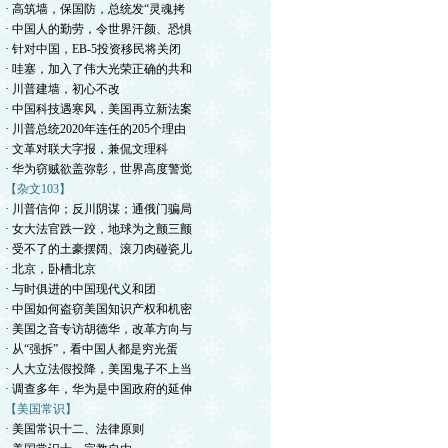
· 高筑墙，保国防，总统发“灵魂拷
· 中国人的勤劳，令世界汗颜、恐惧
· 针对中国，EB-5投资移民将关闭
· 哇塞，加入了伟大光荣正确的共和
· 川普建墙，初心不改
· 中国科技遇寒风，美国再立新法案
· 川普总统2020年连任的205个理由
· 文革对联大字报，兼侃文理科
· 华为窃贼欲盖弥彰，世界高度警觉
【杂文103】
· 川普信仰；反川阴谋；通俄门骗局
· 女大法官跌一跤，地球为之颤三颤
· 受不了的土豪摆阔、滚刀肉碰瓷儿
· 北京，卧槽北京
· 与时俱进的中国现代义和团
· 中国如何盗窃美国知识产权和机密
· 美国之音专访胡德华，改革方向与
· 从“强拆”，看中国人都是穷光蛋
· 人大立法假投降，美国鬼子不上当
· 调查多年，华为是中国政府的延伸
【美国常识】
· 美国常识十二、法律原则