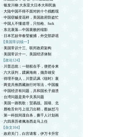
· 银发川柳.大东亚大日本大和民族
· 大陆中国不得不面对的十个残酷现
· 中国窃贼变花样，美国政府防盗忙
· 中国人不懂道理，只怕枪、fuck
· 东北衰落—中国衰败的缩影
· 日本艺妓华春莹被捕，外交部辟谣
【美国常识续一】
· 美国常识十三、联邦政府架构
· 美国常识十一、美国经济体制
【政论124】
· 川普总统：一朝权在手，便把令来
· 六大误判，蹂躏海南，抛弃雄安
· 得理不饶人，川普讥讽《纽时》衰
· 两党共推西藏旅行对等法，中国服
· 中国经济有问题，共和国长子崩溃
· 台湾问题是美中关系问题
· 美国一路凯歌：贸易战、国墙、北
· 唇枪舌剑弓上弦刀出鞘，蔡妹怼习
· 第一科技间谍自杀，撕千人计划画
· 六四亲历者佩洛西走马上任
【杂文104】
· 政府关门，白宫请客，伊万卡升官