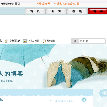
设万维读者为首页
万维读者网 -- 全球华人的精神家园
首 页
新 闻
视 频
博 客
志
控制面板
个人相册
给我留言
人的博客
rsonal home。
动。
2018-02-14 18:44:42