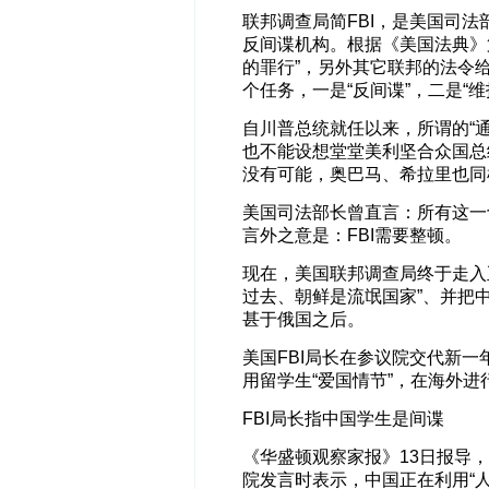
联邦调查局简FBI，是美国司
反间谍机构。根据《美国法典》第
的罪行”，另外其它联邦的法令给
个任务，一是“反间谍”，二是“维
自川普总统就任以来，所谓的“
也不能设想堂堂美利坚合众国总
没有可能，奥巴马、希拉里也同
美国司法部长曾直言：所有这一
言外之意是：FBI需要整顿。
现在，美国联邦调查局终于走入
过去、朝鲜是流氓国家”、并把
甚于俄国之后。
美国FBI局长在参议院交代新
用留学生“爱国情节”，在海外进
FBI局长指中国学生是间谍
《华盛顿观察家报》13日报导，
院发言时表示，中国正在利用“