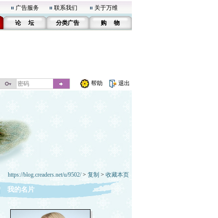
广告服务
联系我们
关于万维
论 坛
分类广告
购 物
帮助
退出
https://blog.creaders.net/u/9502/
>
复制
>
收藏本页
我的名片