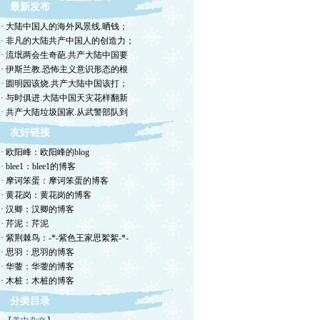
最新发布
· 大陆中国人的海外风景线.晒钱；
· 非凡的大陆共产中国人的创造力；
· 流氓两会生奇葩.共产大陆中国要
· 伊斯兰教.恐怖主义意识形态的根
· 圆明园该烧.共产大陆中国该打；
· 与时俱进.大陆中国天灾花样翻新
· 共产大陆垃圾国家.从武警部队到
友好链接
· 欧阳峰：欧阳峰的blog
· blee1：blee1的博客
· 摩诃笨蛋：摩诃笨蛋的博客
· 黄花岗：黄花岗的博客
· 汉卿：汉卿的博客
· 芹泥：芹泥
· 紫荆棘鸟：-*-紫色王家思絮絮-*-
· 思羽：思羽的博客
· 华蓥：华蓥的博客
· 木桩：木桩的博客
分类目录