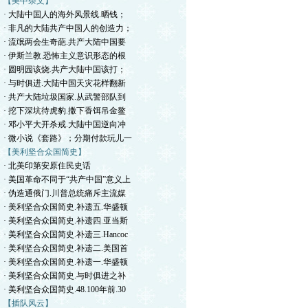
【美中杂文】
· 大陆中国人的海外风景线.晒钱；
· 非凡的大陆共产中国人的创造力；
· 流氓两会生奇葩.共产大陆中国要
· 伊斯兰教.恐怖主义意识形态的根
· 圆明园该烧.共产大陆中国该打；
· 与时俱进.大陆中国天灾花样翻新
· 共产大陆垃圾国家.从武警部队到
· 挖下深坑待虎豹.撒下香饵吊金鳌
· 邓小平大开杀戒.大陆中国逆向冲
· 微小说《套路》；分期付款玩儿一
【美利坚合众国简史】
· 北美印第安原住民史话
· 美国革命不同于“共产中国”意义上
· 伪造通俄门.川普总统痛斥主流媒
· 美利坚合众国简史.补遗五.华盛顿
· 美利坚合众国简史.补遗四.亚当斯
· 美利坚合众国简史.补遗三.Hancoc
· 美利坚合众国简史.补遗二.美国首
· 美利坚合众国简史.补遗一.华盛顿
· 美利坚合众国简史.与时俱进之补
· 美利坚合众国简史.48.100年前.30
【插队风云】