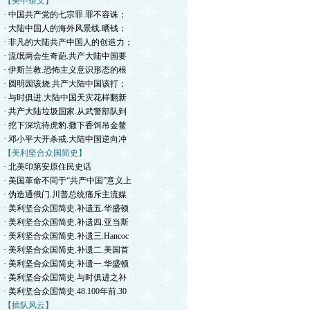
【美中杂文】
· 中国共产党的七宗罪.罪不容诛；
· 大陆中国人的海外风景线.晒钱；
· 非凡的大陆共产中国人的创造力；
· 流氓两会生奇葩.共产大陆中国要
· 伊斯兰教.恐怖主义意识形态的根
· 圆明园该烧.共产大陆中国该打；
· 与时俱进.大陆中国天灾花样翻新
· 共产大陆垃圾国家.从武警部队到
· 挖下深坑待虎豹.撒下香饵吊金鳌
· 邓小平大开杀戒.大陆中国逆向冲
【美利坚合众国简史】
· 北美印第安原住民史话
· 美国革命不同于“共产中国”意义上
· 伪造通俄门.川普总统痛斥主流媒
· 美利坚合众国简史.补遗五.华盛顿
· 美利坚合众国简史.补遗四.亚当斯
· 美利坚合众国简史.补遗三.Hancoc
· 美利坚合众国简史.补遗二.美国首
· 美利坚合众国简史.补遗一.华盛顿
· 美利坚合众国简史.与时俱进之补
· 美利坚合众国简史.48.100年前.30
【插队风云】