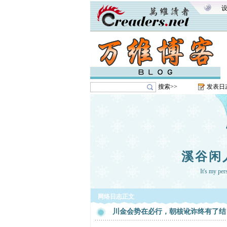
搜索>>
发表日
溪谷闲
It's my pe
网络日志正文
川金会势在必行，朝核讹诈终有了结