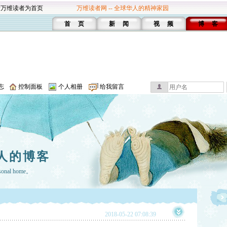
设万维读者为首页
万维读者网 -- 全球华人的精神家园
首 页
新 闻
视 频
博 客
志
控制面板
个人相册
给我留言
人的博客
rsonal home。
2018-05-22 07:08:39