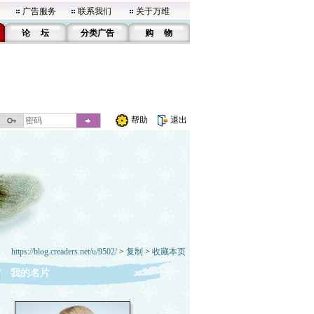
广告服务
联系我们
关于万维
论 坛
分类广告
购 物
帮助
退出
https://blog.creaders.net/u/9502/
>
复制
>
收藏本页
我的名片