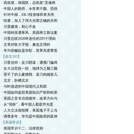
· 高筑墙，保国防，总统发“灵魂拷
· 中国人的勤劳，令世界汗颜、恐惧
· 针对中国，EB-5投资移民将关闭
· 哇塞，加入了伟大光荣正确的共和
· 川普建墙，初心不改
· 中国科技遇寒风，美国再立新法案
· 川普总统2020年连任的205个理由
· 文革对联大字报，兼侃文理科
· 华为窃贼欲盖弥彰，世界高度警觉
【杂文103】
· 川普信仰；反川阴谋；通俄门骗局
· 女大法官跌一跤，地球为之颤三颤
· 受不了的土豪摆阔、滚刀肉碰瓷儿
· 北京，卧槽北京
· 与时俱进的中国现代义和团
· 中国如何盗窃美国知识产权和机密
· 美国之音专访胡德华，改革方向与
· 从“强拆”，看中国人都是穷光蛋
· 人大立法假投降，美国鬼子不上当
· 调查多年，华为是中国政府的延伸
【美国常识】
· 美国常识十二、法律原则