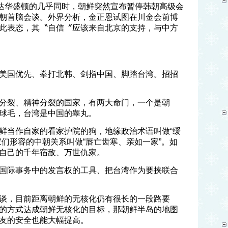
抵达华盛顿的几乎同时，朝鲜突然宣布暂停韩朝高级会
朝首脑会谈。外界分析，金正恩试图在川金会前博
此表态，其〝自信〞应该来自北京的支持，与中方
美国优先、拳打北韩、剑指中国、脚踏台湾。招招
分裂、精神分裂的国家，有两大命门，一个是朝
球毛，台湾是中国的睾丸。
鲜当作自家的看家护院的狗，地缘政治术语叫做“缓
家们形容的中朝关系叫做“唇亡齿寒、亲如一家”。如
自己的千年宿敌、万世仇家。
国际事务中的发言权的工具、把台湾作为要挟联合
谈，目前距离朝鲜的无核化仍有很长的一段路要
的方式达成朝鲜无核化的目标，那朝鲜半岛的地图
友的安全也能大幅提高。