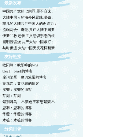
最新发布
· 中国共产党的七宗罪.罪不容诛；
· 大陆中国人的海外风景线.晒钱；
· 非凡的大陆共产中国人的创造力；
· 流氓两会生奇葩.共产大陆中国要
· 伊斯兰教.恐怖主义意识形态的根
· 圆明园该烧.共产大陆中国该打；
· 与时俱进.大陆中国天灾花样翻新
友好链接
· 欧阳峰：欧阳峰的blog
· blee1：blee1的博客
· 摩诃笨蛋：摩诃笨蛋的博客
· 黄花岗：黄花岗的博客
· 汉卿：汉卿的博客
· 芹泥：芹泥
· 紫荆棘鸟：-*-紫色王家思絮絮-*-
· 思羽：思羽的博客
· 华蓥：华蓥的博客
· 木桩：木桩的博客
分类目录