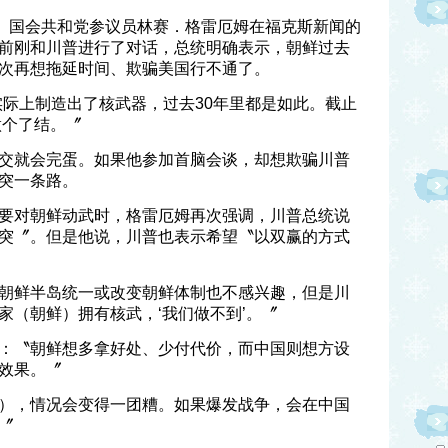
物、国会共和党参议员林赛．格雷厄姆在福克斯新闻的
前刚和川普进行了对话，总统明确表示，朝鲜过去
次再想拖延时间、欺骗美国行不通了。
实际上制造出了核武器，过去30年里都是如此。截止
做个了结。〞
交就会完蛋。如果他参加首脑会谈，却想欺骗川普
突一条路。
要对朝鲜动武时，格雷厄姆再次强调，川普总统说
突〞。但是他说，川普也表示希望〝以双赢的方式
朝鲜半岛统一或改变朝鲜体制也不感兴趣，但是川
家（朝鲜）拥有核武，‘我们做不到’。〞
：〝朝鲜想多拿好处、少付代价，而中国则想方设
效果。〞
），情况会变得一团糟。如果爆发战争，会在中国
〞