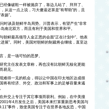
已经像破鞋一样被抛弃了，靠边儿站了、拜拜了、
嘛干嘛了，从这一点上说，习大傻逼还算是“有帮助”的，且
表扬”。
访问时谈及朝鲜半岛局势。川普表示，有望产生“非常
半岛南北双方，而且有利于美国和世界和平。
与朝鲜最高领导人金正恩的会面“正在计划中”。他表
大进展”。同时，美国对朝鲜的制裁将会继续，直至达
言，是一场可怕的恶梦。
研究主任发表文章称，再也没有比朝鲜无核化更能
而易见。
现难得一见的机会，得以让中国在印太地区达成很
国将有经济、外交、政治和军事上的足够容量来遏
。
在外交上专注于其它事项而获利。例如，在中美撞
2001年4月发生之后，美国本来打算重新思考美国与
9.11”事件，致使美国专注于在世界各地反恐，中国