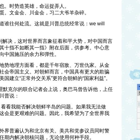
也。时势造英雄，命运捉弄人。
蛋。文金会、川金会，习二大爷羊杂碎。
谁往何处流。这就是川普总统经常说：we will
得到解决，这对世界而言象征着和平大势，对中国而言
其十指不如断其一指》附在后面，供参考。中心意
向中国施压的余力和弹性。
地势地理方面看，都是千年宿敌、万世仇家。从金
社会帝国主义。对朝鲜而言，中国具有更大的欺骗
国建立“正常外交关系”更符合朝鲜的“国家利益”。
总理默克尔的联合记者会上说，奥巴马曾告诉他，上任
川普说：
，看看我能否解决朝鲜半岛的问题。如果我无法做
这会是更艰难的问题。因此，我希望为了全世界我
外界普遍认为和北京有关。美共和党参议员同时警
任期内解决朝核问题，无论使用何种手段。