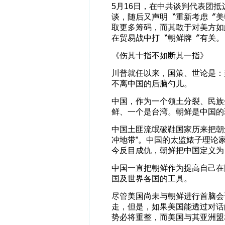
5月16日，在中共谈判代表团
谈，随后又声明〝重新考虑〞美
取更多筹码，而其敢于对美方如
在贸易战中打〝朝鲜牌〞有关。
《伤其十指不如断其一指》
川普就任以来，国策、世论是：
不离中国的后脑勺儿。
中国，作为一个领土分裂、民族
鲜、一个是台湾。朝鲜是中国的
中国土匪流氓破鞋国家历来把朝
冲地带”。中国的太监婊子理论
今反目成仇，朝鲜把中国定义为
中国一直把朝鲜作为提高自己在
国及世界各国的工具。
尽管美国尚未与朝鲜进行首脑会
走，但是，如果美国能透过对话
势必将重整，而美国与其亚洲盟