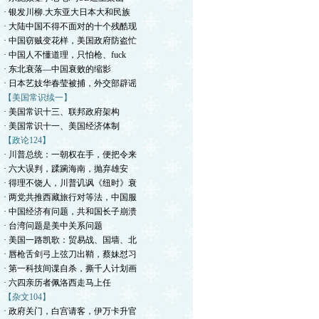
· 银发川柳.大东亚大日本大和民族
· 大陆中国不得不面对的十个残酷现
· 中国窃贼变花样，美国政府防盗忙
· 中国人不懂道理，只怕枪、fuck
· 东北衰落—中国衰败的缩影
· 日本艺妓华春莹被捕，外交部辟谣
【美国常识续一】
· 美国常识十三、联邦政府架构
· 美国常识十一、美国经济体制
【政论124】
· 川普总统：一朝权在手，便把令来
· 六大误判，蹂躏海南，抛弃雄安
· 得理不饶人，川普讥讽《纽时》衰
· 两党共推西藏旅行对等法，中国服
· 中国经济有问题，共和国长子崩溃
· 台湾问题是美中关系问题
· 美国一路凯歌：贸易战、国墙、北
· 唇枪舌剑弓上弦刀出鞘，蔡妹怼习
· 第一科技间谍自杀，撕千人计划画
· 六四亲历者佩洛西走马上任
【杂文104】
· 政府关门，白宫请客，伊万卡升官