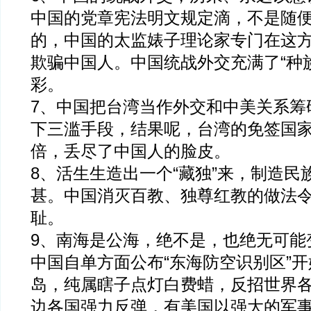
中国的党章宪法明文规定滴，不是随
的，中国的太监婊子理论家专门在这
欺骗中国人。中国统战外交充满了“种族
彩。
7、中国把台湾当作外交和中美关系筹
下三滥手段，结果呢，台湾的免签国
倍，丢尽了中国人的脸皮。
8、活生生造出一个“藏独”来，制造民
甚。中国消灭百教、独尊红教的做法
耻。
9、南海是公海，绝不是，也绝无可能
中国自单方面公布“东海防空识别区”
岛，纯属瞎子点灯白费蜡，反招世界
边各国强力反弹，有美国以强大的军