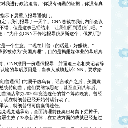
在对我进行政治迫害。’你没有确凿的证据，你没有真
克指示下属重点报导通俄门。
协定，我们报导了一天半。CNN总裁在我们内部会议
不错，但是这事已经结束，让我们回到通俄门吧。”
者问邦尼菲德：“为什么CNN不停地报导俄罗斯这个，俄罗斯那
这是一个生意。”“现在川普（的话题）好赚钱。”
公布的首批录影被称为“美国真理”，目的是揭露媒体业的幕后真
这个视频之前，CNN撤回一份通俄报导，并逼迫三名相关记者辞
N认输的幕后原因是，当事人威胁起诉CNN，要求赔
特朗普通俄门纯属子虚乌有，谣言破产之后，美国媒
总统特朗普，他们要继续忍耐，甚至直到八年后。
朗普酒店举办2020年竞选连任的首个筹款晚宴。曾经
，现在特朗普已经开始付诸行动了。
承认，特朗普很可能赢得连任。
地兑现竞选承诺，全面清理前任奥巴马留下烂摊子。
签署生效了38条新法律，在立法方面的成就已经超过
。