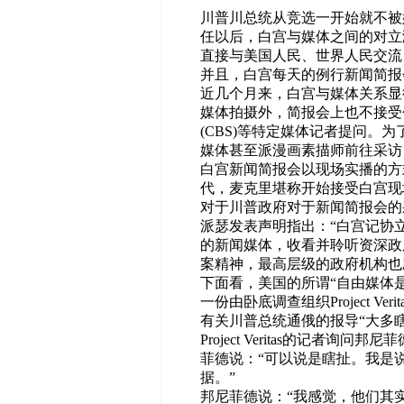
川普川总统从竞选一开始就不被
任以后，白宫与媒体之间的对立
直接与美国人民、世界人民交流
并且，白宫每天的例行新闻简报
近几个月来，白宫与媒体关系显
媒体拍摄外，简报会上也不接受包
(CBS)等特定媒体记者提问。
媒体甚至派漫画素描师前往采访
白宫新闻简报会以现场实播的方
代，麦克里堪称开始接受白宫现
对于川普政府对于新闻简报会的
派瑟发表声明指出：“白宫记协
的新闻媒体，收看并聆听资深政
案精神，最高层级的政府机构也
下面看，美国的所谓“自由媒体
一份由卧底调查组织Project V
有关川普总统通俄的报导“大多瞎
Project Veritas的记者
菲德说：“可以说是瞎扯。我是
据。”
邦尼菲德说：“我感觉，他们其