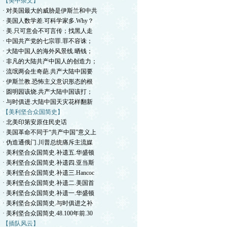
【美中杂文】
· 对美国最大的威胁是伊斯兰和中共
· 美国人数学差.可科学家多.Why？
· 美.只可意会不可言传；找黑人走
· 中国共产党的七宗罪.罪不容诛；
· 大陆中国人的海外风景线.晒钱；
· 非凡的大陆共产中国人的创造力；
· 流氓两会生奇葩.共产大陆中国要
· 伊斯兰教.恐怖主义意识形态的根
· 圆明园该烧.共产大陆中国该打；
· 与时俱进.大陆中国天灾花样翻新
【美利坚合众国简史】
· 北美印第安原住民史话
· 美国革命不同于“共产中国”意义上
· 伪造通俄门.川普总统痛斥主流媒
· 美利坚合众国简史.补遗五.华盛顿
· 美利坚合众国简史.补遗四.亚当斯
· 美利坚合众国简史.补遗三.Hancoc
· 美利坚合众国简史.补遗二.美国首
· 美利坚合众国简史.补遗一.华盛顿
· 美利坚合众国简史.与时俱进之补
· 美利坚合众国简史.48.100年前.30
【插队风云】