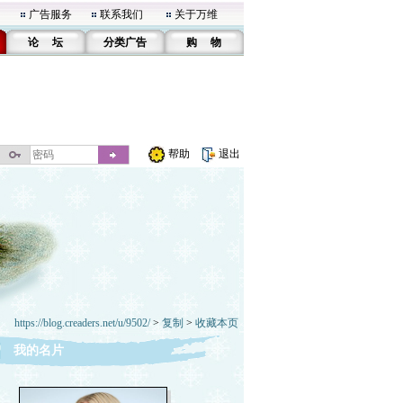
广告服务
联系我们
关于万维
论 坛
分类广告
购 物
帮助
退出
https://blog.creaders.net/u/9502/
>
复制
>
收藏本页
我的名片