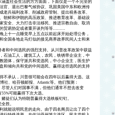
革涵盖社会生活的方方面面，下面仅是一个不完全的
法官、退出巴黎气候协议、
巩
固美国中东和欧洲传
成老兵福利改革、削减政府管制、提出税务改革、
、朝鲜和伊朗的高压政策、推进教育改革、基础设
家安全、大力打击非法移民、推进宗教自由、取消
的贸易协定或者重开谈判等等………
晚上十一点睡觉早上五点以前起床开始处理公务，
和全国各地走马灯似的接见商界政界民间人士和来
持者和中间选民的强烈支持。从川普改革政策中获益
，石油工人，建筑工人，农民，铁锈带企业主，中
教团体，保守派共和党选民，中小企业主，医生护
盘和倾向共和党的中间选民。赢得这些选民的支持
得不承认，川普很可能会在四年以后赢得大选。这
、彭博社、哈芬顿邮报、Atlantic等。他们预测：
选。尽管人们对国事不满，但他们通常不想去改变
55%可能赢得下次大选。
选。赌徒们认为特朗普赢得大选铁板钉钉。
党全胜。
利就能说明民意的走向。由于四名阁员让出了四个
进行特殊选举。在佐治亚州第六选区，民主党投入