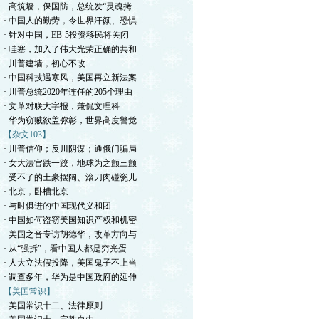
· 高筑墙，保国防，总统发“灵魂拷
· 中国人的勤劳，令世界汗颜、恐惧
· 针对中国，EB-5投资移民将关闭
· 哇塞，加入了伟大光荣正确的共和
· 川普建墙，初心不改
· 中国科技遇寒风，美国再立新法案
· 川普总统2020年连任的205个理由
· 文革对联大字报，兼侃文理科
· 华为窃贼欲盖弥彰，世界高度警觉
【杂文103】
· 川普信仰；反川阴谋；通俄门骗局
· 女大法官跌一跤，地球为之颤三颤
· 受不了的土豪摆阔、滚刀肉碰瓷儿
· 北京，卧槽北京
· 与时俱进的中国现代义和团
· 中国如何盗窃美国知识产权和机密
· 美国之音专访胡德华，改革方向与
· 从“强拆”，看中国人都是穷光蛋
· 人大立法假投降，美国鬼子不上当
· 调查多年，华为是中国政府的延伸
【美国常识】
· 美国常识十二、法律原则