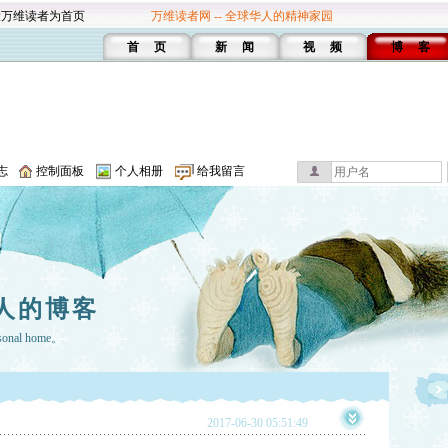
设万维读者为首页
万维读者网 -- 全球华人的精神家园
首 页
新 闻
视 频
博 客
志
控制面板
个人相册
给我留言
人的博客
rsonal home。
2017-06-30 05:51:49