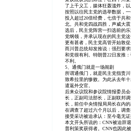
了上千义工，媒体狂轰滥炸，以及
按照以往民主党的选举数据，一
投入超过20倍经费，七倍于共
北。共和党四战四胜，声威大震
选后，民主党阵营一扫选前的乐
党纲领，并承认现在的民主党这
更有甚者，民主党高管开始敦促
而川普总统却发推说：强烈要求
和党很有利。特朗普22日发推
不利。
5、通俄门就是一场闹剧
所谓通俄门，就是民主党指责川
致希拉里的惨败。为此从去年十
遣返外交官。
后来众议院和参议院情报委员会
长，正副司法部长，正副联邦调
长，前任中央情报局局长在内的
在调查了超过六个月以后，调查
接受采访被迫承认：至今毫无证
本文开头所说的：CNN被迫辞
普利策奖获得者。CNN也因此