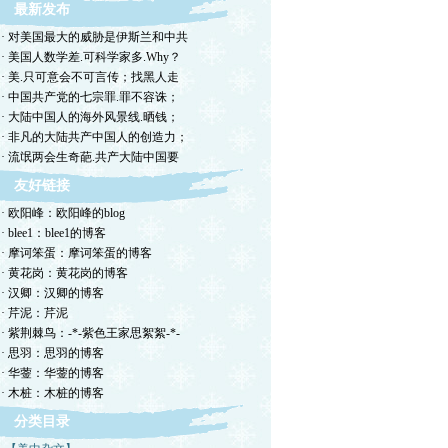
最新发布
· 对美国最大的威胁是伊斯兰和中共
· 美国人数学差.可科学家多.Why？
· 美.只可意会不可言传；找黑人走
· 中国共产党的七宗罪.罪不容诛；
· 大陆中国人的海外风景线.晒钱；
· 非凡的大陆共产中国人的创造力；
· 流氓两会生奇葩.共产大陆中国要
友好链接
· 欧阳峰：欧阳峰的blog
· blee1：blee1的博客
· 摩诃笨蛋：摩诃笨蛋的博客
· 黄花岗：黄花岗的博客
· 汉卿：汉卿的博客
· 芹泥：芹泥
· 紫荆棘鸟：-*-紫色王家思絮絮-*-
· 思羽：思羽的博客
· 华蓥：华蓥的博客
· 木桩：木桩的博客
分类目录