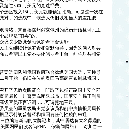
超过3000万美元的竞选经费。
个选区投入150万美元就能锁定胜局。可是这一次在
和党对手的选战中，候选人仍旧以相当大的差距败
。
观情绪，来自摇摆州俄亥俄州的议员开始检讨民主
个品牌是“有毒”的。
众议院少数党领袖佩罗希下台谢罪。
民主党继续让佩罗希和舒默领导，因为这俩人对共
：强烈希望民主党不要让佩罗希下台，那样对共和党
普竞选团队和俄国政府联合操纵美国大选，直接导
二月开始，仍旧在位的奥巴马高调宣布制裁俄国，
召开了无数次听证会，听取了包括正副国土安全部
查局局长，川普竞选团队成员，国家安全局正副局
高级官员证言证词……可谓挖地三尺。
委员会的重量级民主党参议员和前中央情报局局长
据显示特朗普曾经和俄国有任何性质的串通。
退三位编造新闻的大牌记者，其中居然有大名鼎鼎的
被美国网民们改名为FNN（假新闻网络），对川普一