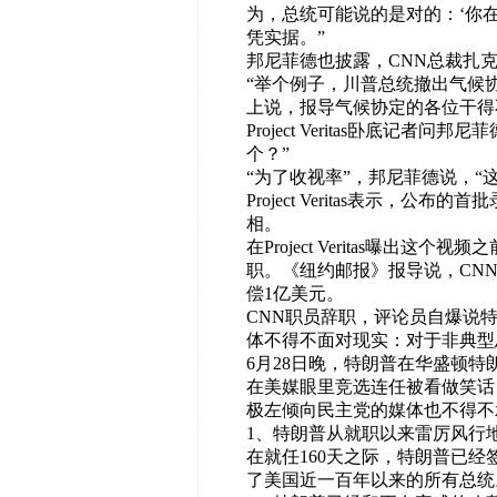
为，总统可能说的是对的：‘你
凭实据。”
邦尼菲德也披露，CNN总裁扎
“举个例子，川普总统撤出气候
上说，报导气候协定的各位干得
Project Veritas卧底记
个？”
“为了收视率”，邦尼菲德说，“
Project Veritas表示，
相。
在Project Veritas曝出
职。《纽约邮报》报导说，CN
偿1亿美元。
CNN职员辞职，评论员自爆说
体不得不面对现实：对于非典型
6月28日晚，特朗普在华盛顿特
在美媒眼里竞选连任被看做笑话
极左倾向民主党的媒体也不得不
1、特朗普从就职以来雷厉风行
在就任160天之际，特朗普已经
了美国近一百年以来的所有总统