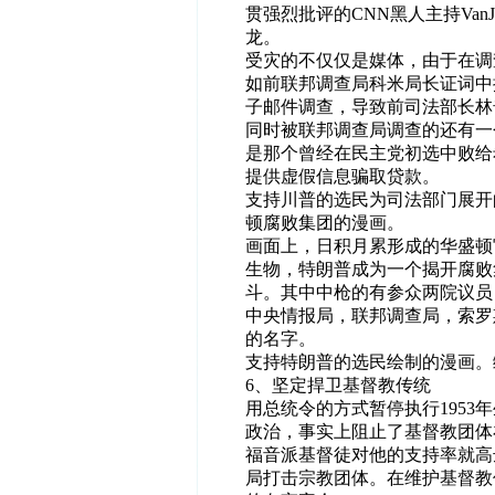
贯强烈批评的CNN黑人主持Van
龙。
受灾的不仅仅是媒体，由于在调
如前联邦调查局科米局长证词中
子邮件调查，导致前司法部长林
同时被联邦调查局调查的还有一
是那个曾经在民主党初选中败给
提供虚假信息骗取贷款。
支持川普的选民为司法部门展开
顿腐败集团的漫画。
画面上，日积月累形成的华盛顿官僚
生物，特朗普成为一个揭开腐败
斗。其中中枪的有参众两院议员
中央情报局，联邦调查局，索罗
的名字。
支持特朗普的选民绘制的漫画。
6、坚定捍卫基督教传统
用总统令的方式暂停执行195
政治，事实上阻止了基督教团体
福音派基督徒对他的支持率就高
局打击宗教团体。在维护基督教