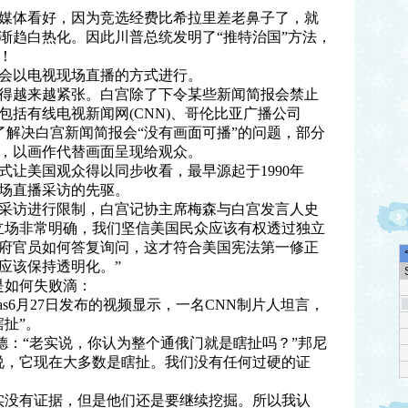
媒体看好，因为竞选经费比希拉里差老鼻子了，就
渐趋白热化。因此川普总统发明了“推特治国”方法，
！
会以电视现场直播的方式进行。
得越来越紧张。白宫除了下令某些新闻简报会禁止
括有线电视新闻网(CNN)、哥伦比亚广播公司
为了解决白宫新闻简报会“没有画面可播”的问题，部分
，以画作代替画面呈现给观众。
式让美国观众得以同步收看，最早源起于1990年
场直播采访的先驱。
采访进行限制，白宫记协主席梅森与白宫发言人史
立场非常明确，我们坚信美国民众应该有权透过独立
府官员如何答复询问，这才符合美国宪法第一修正
应该保持透明化。”
是如何失败滴：
eritas6月27日发布的视频显示，一名CNN制片人坦言，
扯”。
询问邦尼菲德：“老实说，你认为整个通俄门就是瞎扯吗？”邦尼
说，它现在大多数是瞎扯。我们没有任何过硬的证
实没有证据，但是他们还是要继续挖掘。所以我认