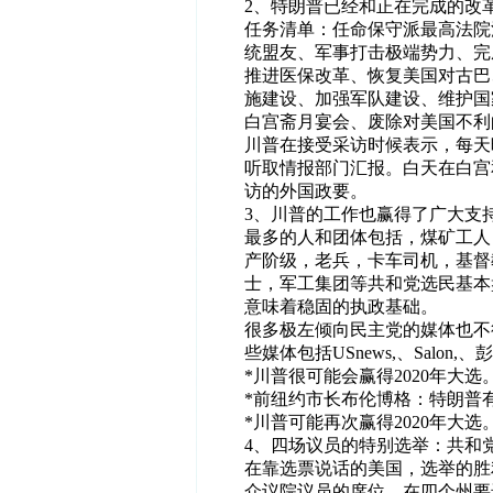
2、特朗普已经和正在完成的改
任务清单：任命保守派最高法院
统盟友、军事打击极端势力、完
推进医保改革、恢复美国对古巴
施建设、加强军队建设、维护国
白宫斋月宴会、废除对美国不利
川普在接受采访时候表示，每天
听取情报部门汇报。白天在白宫
访的外国政要。
3、川普的工作也赢得了广大支
最多的人和团体包括，煤矿工人
产阶级，老兵，卡车司机，基督
士，军工集团等共和党选民基本
意味着
稳
固的执政基础。
很多极左倾向民主党的媒体也不
些媒体包括USnews,、Salon,
*川普很可能会赢得2020年大
*前纽约市长布伦博格：特朗普有
*川普可能再次赢得2020年大
4、四场议员的特别选举：共和
在靠选票说话的美国，选举的胜
众议院议员的席位，在四个州要