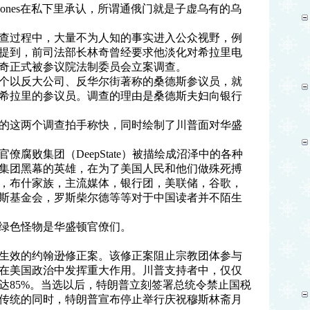
Jones在私下里承认，所谓通俄门就是子虚乌有的乌
查过程中，大量不为人知的事实进入公众视野，例
提到，前司法部长林奇曾经要求他淡化对希拉里电
奇正式被参议院法制委员会立案调查。
个以反大公司、反华尔街著称的桑德斯参议员，就
希拉里的参议员。调查的理由是桑德斯夫妇向银行
的这两个调查拍手称快，同时绘制了川普面对华盛
腐败集团（DeepState）被描绘成沼泽中的各种
集团黑幕的英雄，在为了美国人民和他们做殊死搏
，布什家族，主流媒体，银行团，美联储，谷歌，
斯基金会，罗斯柴尔德等等对于中国读者并不陌生
绿色怪物是华盛顿官僚们。
3年生效的约翰逊修正案。该修正案阻止宗教团体参与
在美国政治中发挥重大作用。川普支持者中，仅仅
达85%。当选以后，特朗普立刻签署总统令禁止国税
传统的同时，特朗普宣布停止举行庆祝穆斯林斋月