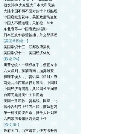
· 银发川柳.大东亚大日本大和民族
· 大陆中国不得不面对的十个残酷现
· 中国窃贼变花样，美国政府防盗忙
· 中国人不懂道理，只怕枪、fuck
· 东北衰落—中国衰败的缩影
· 日本艺妓华春莹被捕，外交部辟谣
【美国常识续一】
· 美国常识十三、联邦政府架构
· 美国常识十一、美国经济体制
【政论124】
· 川普总统：一朝权在手，便把令来
· 六大误判，蹂躏海南，抛弃雄安
· 得理不饶人，川普讥讽《纽时》衰
· 两党共推西藏旅行对等法，中国服
· 中国经济有问题，共和国长子崩溃
· 台湾问题是美中关系问题
· 美国一路凯歌：贸易战、国墙、北
· 唇枪舌剑弓上弦刀出鞘，蔡妹怼习
· 第一科技间谍自杀，撕千人计划画
· 六四亲历者佩洛西走马上任
【杂文104】
· 政府关门，白宫请客，伊万卡升官