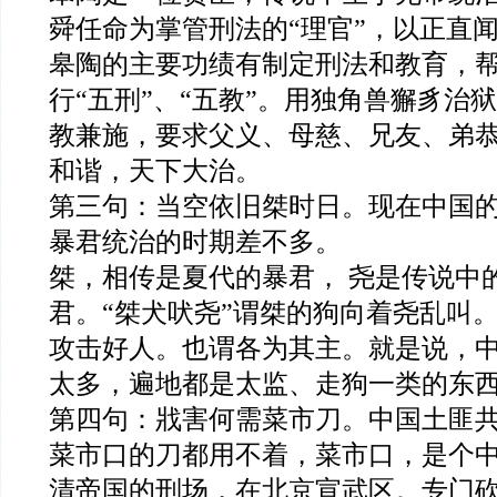
舜任命为掌管刑法的“理官”，以正直
皋陶的主要功绩有制定刑法和教育，
行“五刑”、“五教”。用独角兽獬豸治
教兼施，要求父义、母慈、兄友、弟
和谐，天下大治。
第三句：当空依旧桀时日。现在中国
暴君统治的时期差不多。
桀，相传是夏代的暴君， 尧是传说中
君。“桀犬吠尧”谓桀的狗向着尧乱叫
攻击好人。也谓各为其主。就是说，
太多，遍地都是太监、走狗一类的东
第四句：戕害何需菜市刀。中国土匪
菜市口的刀都用不着，菜市口，是个
清帝国的刑场，在北京宣武区。专门