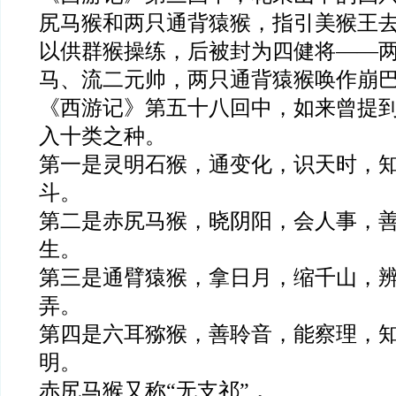
尻马猴和两只通背猿猴，指引美猴王
以供群猴操练，后被封为四健将——
马、流二元帅，两只通背猿猴唤作崩
《西游记》第五十八回中，如来曾提
入十类之种。
第一是灵明石猴，通变化，识天时，
斗。
第二是赤尻马猴，晓阴阳，会人事，
生。
第三是通臂猿猴，拿日月，缩千山，
弄。
第四是六耳猕猴，善聆音，能察理，
明。
赤尻马猴又称“无支祁”，