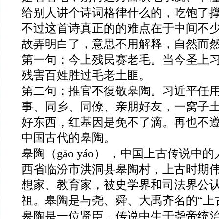
给别人讲个诗词格律什么的，吃饱了
不过这首诗真正的的难点在于中间不
故弄明白了，意思不用解释，自然而
第一句：今上残民赛老毛。当今圣上
残害百姓胜过毛老土匪。
第二句：推官不復敬皋陶。习近平任
事、同乡、同僚、亲朋好友，一窝子
好东西，红基因是免不了滴。再也不
中国古代的皋陶。
皋陶（gāo yáo） ，中国上古传说中
西省临汾市洪洞县皋陶村，上古时期
想家、教育家，被史学界和司法界公
祖。皋陶是与尧、舜、大禹齐名的“上
皋陶是一位贤臣，传说中生于尧帝统