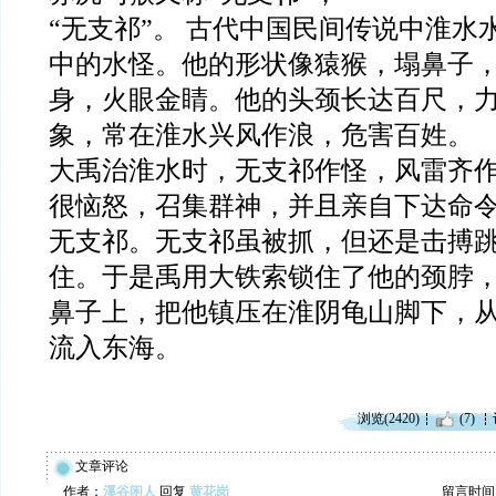
“无支祁”。 古代中国民间传说中淮水
中的水怪。他的形状像猿猴，塌鼻子
身，火眼金睛。他的头颈长达百尺，
象，常在淮水兴风作浪，危害百姓。
大禹治淮水时，无支祁作怪，风雷齐
很恼怒，召集群神，并且亲自下达命
无支祁。无支祁虽被抓，但还是击搏
住。于是禹用大铁索锁住了他的颈脖
鼻子上，把他镇压在淮阴龟山脚下，
流入东海。
浏览(2420)
(7)
文章评论
作者：
溪谷闲人
回复
黄花岗
留言时间：20