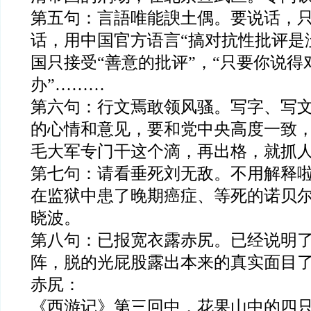
第五句：言語唯能諛土偶。要说话，
话，用中国官方语言“搞对抗性批评是
国只接受“善意的批评”，“只要你说
办”………
第六句：行文焉敢领风骚。写字、写
的心情和意见，要和党中央高度一致
毛大军专门干这个滴，再出格，就抓
第七句：请看垂死刘无
敌
。不用解释
在监狱中患了晚期癌症、等死的诺贝
晓波。
第八句：已报宽衣露赤尻。已经说明
阵，脱的光屁股露出本来的真实面目
赤尻：
《西游记》第三回中，花果山中的四