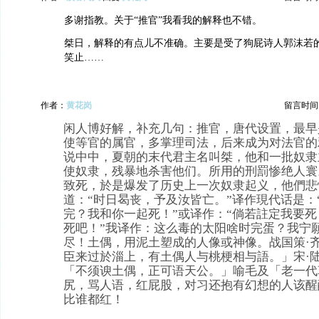
多谢指教。关于“推官”我看我的解释也不错。
桀日，解释的有点儿不准确。主要是受了狗屁诗人郭沫若
笑止……
作者：
黄花岗
留言时间：20
闲人博好解，补充几句：推官，唐代设置，最早
使等官的属官，多掌理司法，后来成为对法官的
说中中，夏朝的末代君主名叫桀，他和一批奴隶
使奴隶，残暴地杀害他们。所用的刑罰惨绝人寰
致死，於是爆发了历史上一次奴隶起义，他們悲
道：“时日曷丧，予及汝皆亡。”译作現代话是：
完？我和你一起死！”或译作：“倘若註定我要
死吧！”我译作：这么毒的太阳啥时完蛋？我宁
尽！土偶，用泥土塑成的人像或神像。战国策·
臣来过於淄上，有土偶人与桃梗相与語。」宋·陆
「不须谀土偶，正可语天公。」喻毛及「老一代
尻，骂人语，红屁股，对习还抱有幻想的人该醒
比谁都红！