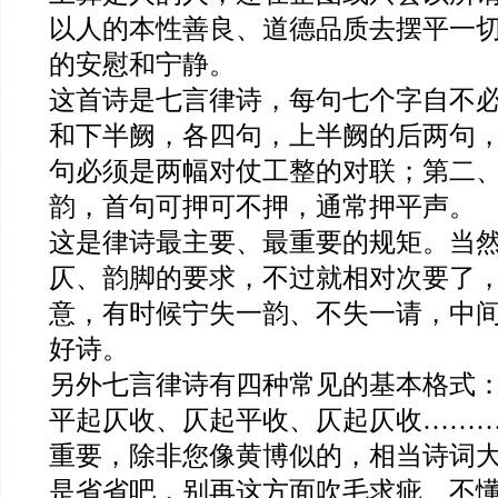
以人的本性善良、道德品质去摆平一
的安慰和宁静。
这首诗是七言律诗，每句七个字自不
和下半阙，各四句，上半阙的后两句
句必须是两幅对仗工整的对联；第二
韵，首句可押可不押，通常押平声。
这是律诗最主要、最重要的规矩。当
仄、韵脚的要求，不过就相对次要了
意，有时候宁失一韵、不失一请，中
好诗。
另外七言律诗有四种常见的基本格式
平起仄收、仄起平收、仄起仄收……
重要，除非您像黄博似的，相当诗词
是省省吧，别再这方面吹毛求疵、不