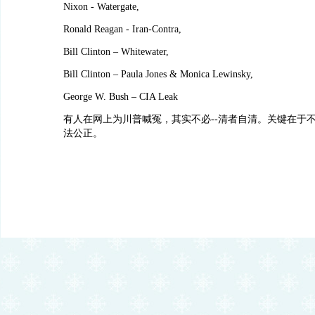
Nixon - Watergate,
Ronald Reagan - Iran-Contra,
Bill Clinton – Whitewater,
Bill Clinton – Paula Jones & Monica Lewinsky,
George W. Bush – CIA Leak
有人在网上为川普喊冤，其实不必--清者自清。关键在于
法公正。