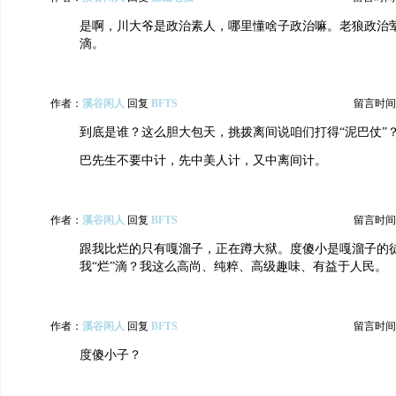
是啊，川大爷是政治素人，哪里懂啥子政治嘛。老狼政治
滴。
作者：
溪谷闲人
回复
BFTS
留言时间：20
到底是谁？这么胆大包天，挑拨离间说咱们打得“泥巴仗”
巴先生不要中计，先中美人计，又中离间计。
作者：
溪谷闲人
回复
BFTS
留言时间：20
跟我比烂的只有嘎溜子，正在蹲大狱。度傻小是嘎溜子的
我“烂”滴？我这么高尚、纯粹、高级趣味、有益于人民。
作者：
溪谷闲人
回复
BFTS
留言时间：20
度傻小子？