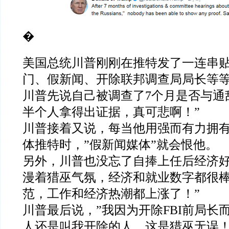
�
美国总统川普刚刚在推特发了一连串
门、假新闻、开除联邦调查局局长等
川普先说自己被调查了7个月是否与通
半个人拿得出证据，真可悲啊！”
川普接着又说，每当他用强而有力拥有
体推特时，”假新闻媒体”就会恨他。
另外，川普也没忘了自捧上任后经济好
漫着猎巫气氛，经济和就业数字都很
范，工作和经济热潮都上涨了！”
川普最后说，”我因为开除FBI前局长
人还是叫我开除的人，这是猎巫无误！