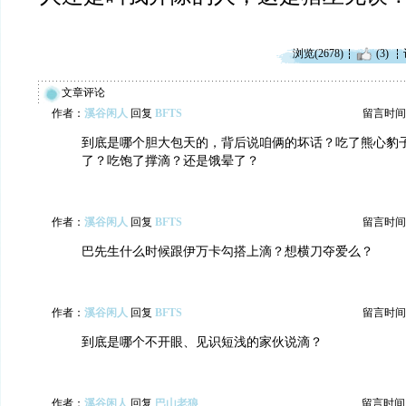
浏览(2678)
(3)
文章评论
作者：
溪谷闲人
回复
BFTS
留言时间：20
到底是哪个胆大包天的，背后说咱俩的坏话？吃了熊心豹
了？吃饱了撑滴？还是饿晕了？
作者：
溪谷闲人
回复
BFTS
留言时间：20
巴先生什么时候跟伊万卡勾搭上滴？想横刀夺爱么？
作者：
溪谷闲人
回复
BFTS
留言时间：20
到底是哪个不开眼、见识短浅的家伙说滴？
作者：
溪谷闲人
回复
巴山老狼
留言时间：20