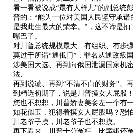
看一看被说成“最有人样儿”的副总统
普的：“能为一位对美国人民坚守承诺
是我此生最大的荣幸。”，这不谛是抽
嘴巴子。
对川普总统规模最大、有组织、有步
莫过于所谓“通俄门”，罪名从通
敌
叛
涉美国大选、再到向俄国泄漏国家机
法、
再到说谎、再到“不清不白的财务”、
到精选初期了，说是川普摸女人屁股
您也不想想，川普娇妻美妾左一个有
如花似玉，犯得着摸女人屁股吗？恐
川老爷子摸，川老爷子也不想摸。
再下看来，川普十分冤枉，比窦娥还