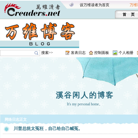
设万维读者为首页
万维
首 页
搜索>>
发表日志
控制面板
个人相册
溪谷闲人的博客
It's my personal home。
网络日志正文
川普总统太冤枉，自己给自己喊冤。