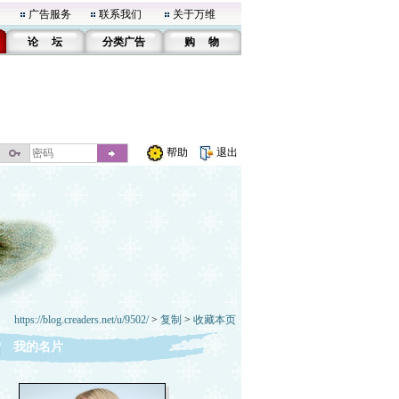
广告服务
联系我们
关于万维
论 坛
分类广告
购 物
帮助
退出
https://blog.creaders.net/u/9502/
>
复制
>
收藏本页
我的名片