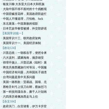
· 银发川柳.大东亚大日本大和民族
· 大陆中国不得不面对的十个残酷现
· 中国窃贼变花样，美国政府防盗忙
· 中国人不懂道理，只怕枪、fuck
· 东北衰落—中国衰败的缩影
· 日本艺妓华春莹被捕，外交部辟谣
【美国常识续一】
· 美国常识十三、联邦政府架构
· 美国常识十一、美国经济体制
【政论124】
· 川普总统：一朝权在手，便把令来
· 六大误判，蹂躏海南，抛弃雄安
· 得理不饶人，川普讥讽《纽时》衰
· 两党共推西藏旅行对等法，中国服
· 中国经济有问题，共和国长子崩溃
· 台湾问题是美中关系问题
· 美国一路凯歌：贸易战、国墙、北
· 唇枪舌剑弓上弦刀出鞘，蔡妹怼习
· 第一科技间谍自杀，撕千人计划画
· 六四亲历者佩洛西走马上任
【杂文104】
· 政府关门，白宫请客，伊万卡升官