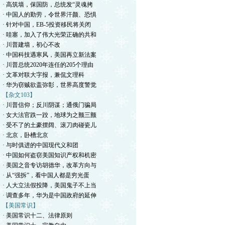
· 高筑墙，保国防，总统发“灵魂拷
· 中国人的勤劳，令世界汗颜、恐惧
· 针对中国，EB-5投资移民将关闭
· 哇塞，加入了伟大光荣正确的共和
· 川普建墙，初心不改
· 中国科技遇寒风，美国再立新法案
· 川普总统2020年连任的205个理由
· 文革对联大字报，兼侃文理科
· 华为窃贼欲盖弥彰，世界高度警觉
【杂文103】
· 川普信仰；反川阴谋；通俄门骗局
· 女大法官跌一跤，地球为之颤三颤
· 受不了的土豪摆阔、滚刀肉碰瓷儿
· 北京，卧槽北京
· 与时俱进的中国现代义和团
· 中国如何盗窃美国知识产权和机密
· 美国之音专访胡德华，改革方向与
· 从“强拆”，看中国人都是穷光蛋
· 人大立法假投降，美国鬼子不上当
· 调查多年，华为是中国政府的延伸
【美国常识】
· 美国常识十二、法律原则