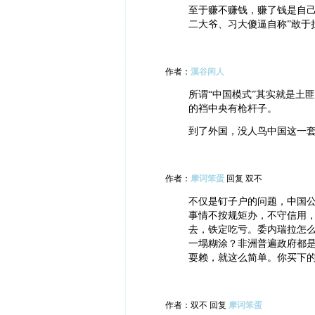
至于赚不赚钱，赚了钱是自己
二大爷、习大傻逼自称”敢于
作者：
溪谷闲人
所谓“中国模式”其实就是土
的裆中央有枪杆子。
到了外国，没人鸟中国这一
作者：
摩诃笨蛋
回复 双不
不仅是钉子户的问题，中国
事情不按规矩办，不守信用
去，铁定吃亏。委内瑞拉怎
一塌糊涂？非洲普遍政府都
耍赖，就这么简单。你买下
作者：双不 回复
摩诃笨蛋