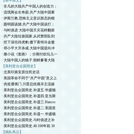
【美中杂文】
· 非凡的大陆共产中国人的创造力；
· 流氓两会生奇葩.共产大陆中国要
· 伊斯兰教.恐怖主义意识形态的根
· 圆明园该烧.共产大陆中国该打；
· 与时俱进.大陆中国天灾花样翻新
· 共产大陆垃圾国家.从武警部队到
· 挖下深坑待虎豹.撒下香饵吊金鳌
· 邓小平大开杀戒.大陆中国逆向冲
· 微小说《套路》；分期付款玩儿一
· 大陆中国人的镜子.朝鲜爹看大陆
【美利坚合众国简史】
· 北美印第安原住民史话
· 美国革命不同于“共产中国”意义上
· 伪造通俄门.川普总统痛斥主流媒
· 美利坚合众国简史.补遗五.华盛顿
· 美利坚合众国简史.补遗四.亚当斯
· 美利坚合众国简史.补遗三.Hancoc
· 美利坚合众国简史.补遗二.美国首
· 美利坚合众国简史.补遗一.华盛顿
· 美利坚合众国简史.与时俱进之补
· 美利坚合众国简史.48.100年前.30
【插队风云】