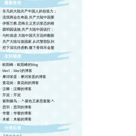
最新发布
· 非凡的大陆共产中国人的创造力；
· 流氓两会生奇葩.共产大陆中国要
· 伊斯兰教.恐怖主义意识形态的根
· 圆明园该烧.共产大陆中国该打；
· 与时俱进.大陆中国天灾花样翻新
· 共产大陆垃圾国家.从武警部队到
· 挖下深坑待虎豹.撒下香饵吊金鳌
友好链接
· 欧阳峰：欧阳峰的blog
· blee1：blee1的博客
· 摩诃笨蛋：摩诃笨蛋的博客
· 黄花岗：黄花岗的博客
· 汉卿：汉卿的博客
· 芹泥：芹泥
· 紫荆棘鸟：-*-紫色王家思絮絮-*-
· 思羽：思羽的博客
· 华蓥：华蓥的博客
· 木桩：木桩的博客
分类目录