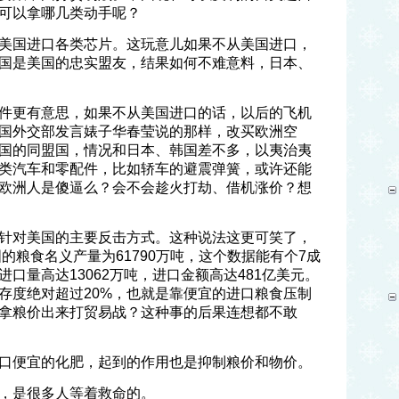
可以拿哪几类动手呢？
美国进口各类芯片。这玩意儿如果不从美国进口，
国是美国的忠实盟友，结果如何不难意料，日本、
件更有意思，如果不从美国进口的话，以后的飞机
国外交部发言婊子华春莹说的那样，改买欧洲空
国的同盟国，情况和日本、韩国差不多，以夷治夷
类汽车和零配件，比如轿车的避震弹簧，或许还能
欧洲人是傻逼么？会不会趁火打劫、借机涨价？想
针对美国的主要反击方式。这种说法这更可笑了，
国的粮食名义产量为61790万吨，这个数据能有个7成
口量高达13062万吨，进口金额高达481亿美元。
存度绝对超过20%，也就是靠便宜的进口粮食压制
拿粮价出来打贸易战？这种事的后果连想都不敢
口便宜的化肥，起到的作用也是抑制粮价和物价。
，是很多人等着救命的。