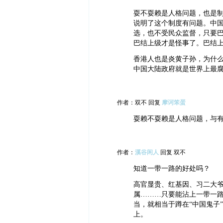
耍不耍赖是人格问题，也是
说明了这个制度有问题。中
选，也不受民众监督，只要
巴结上级才是怪事了。巴结
香港人也是炎黄子孙，为什
中国大陆政府就是世界上最
作者：双不 回复
摩诃笨蛋
耍赖不耍赖是人格问题，与
作者：
溪谷闲人
回复 双不
知道一带一路的好处吗？
高官显贵、红基因、习二大
属………只要能沾上一带一
当，就相当于蹲在“中国鬼子
上。