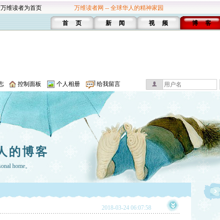
设万维读者为首页
万维读者网 -- 全球华人的精神家园
首 页
新 闻
视 频
博 客
志
控制面板
个人相册
给我留言
人的博客
rsonal home。
2018-03-24 06:07:58