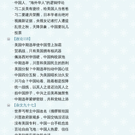
· 中国人、“海外华人”的逻辑悖论
· 习二反美有捷径，给美国人当爸爸
· 习二要建共荣圈，日本学者出绝对
· 视频新证据，央视女记者打人遭提
· 乱世之秋，天降异象，中国要玩儿
· 投票
【政论118】
· 美国中期选举使中国雪上加霜
· 贸易战，只有美国拥有核武器
· 佩洛西对华强硬，中国狗咬尿泡
· 中期选举，川普和美国民主的胜利
· 美国分裂？中期选举扣动中国心弦
· 中国四分五裂，为美国唱长治久安
· 川习会？中国站着、跪着都是投降
· 统一战线，以其人之道还治其人之
· 掐中国脖子，中兴之后美再施禁售
· 中期选举紧锣密鼓，共和党锦上添
【杂文九十七】
· 世界丐帮主中国改名《俄啰斯坦国
· 川普政府新规多，中国交钱没话说
· 没有美国专利，中国一台手机也造
· 言论自由飞地：中国人热爱、信任