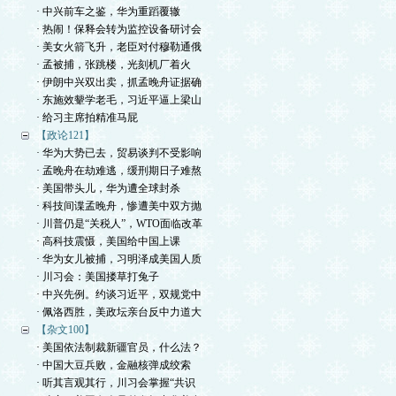
· 中兴前车之鉴，华为重蹈覆辙
· 热闹！保释会转为监控设备研讨会
· 美女火箭飞升，老臣对付穆勒通俄
· 孟被捕，张跳楼，光刻机厂着火
· 伊朗中兴双出卖，抓孟晚舟证据确
· 东施效颦学老毛，习近平逼上梁山
· 给习主席拍精准马屁
【政论121】
· 华为大势已去，贸易谈判不受影响
· 孟晚舟在劫难逃，缓刑期日子难熬
· 美国带头儿，华为遭全球封杀
· 科技间谍孟晚舟，惨遭美中双方抛
· 川普仍是“关税人”，WTO面临改革
· 高科技震慑，美国给中国上课
· 华为女儿被捕，习明泽成美国人质
· 川习会：美国搂草打兔子
· 中兴先例。约谈习近平，双规党中
· 佩洛西胜，美政坛亲台反中力道大
【杂文100】
· 美国依法制裁新疆官员，什么法？
· 中国大豆兵败，金融核弹成绞索
· 听其言观其行，川习会掌握“共识