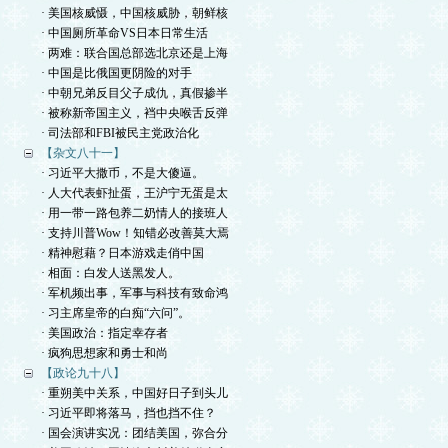
· 美国核威慑，中国核威胁，朝鲜核
· 中国厕所革命VS日本日常生活
· 两难：联合国总部选北京还是上海
· 中国是比俄国更阴险的对手
· 中朝兄弟反目父子成仇，真假掺半
· 被称新帝国主义，裆中央喉舌反弹
· 司法部和FBI被民主党政治化
【杂文八十一】
· 习近平大撒币，不是大傻逼。
· 人大代表虾扯蛋，王沪宁无蛋是太
· 用一带一路包养二奶情人的接班人
· 支持川普Wow！知错必改善莫大焉
· 精神慰藉？日本游戏走俏中国
· 相面：白发人送黑发人。
· 军机频出事，军事与科技有致命鸿
· 习主席皇帝的白痴“六问”。
· 美国政治：指定幸存者
· 疯狗思想家和勇士和尚
【政论九十八】
· 重朔美中关系，中国好日子到头儿
· 习近平即将落马，挡也挡不住？
· 国会演讲实况：团结美国，弥合分