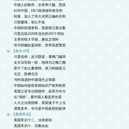
· 中国人的勤劳，令世界汗颜、恐惧
· 针对中国，EB-5投资移民将关闭
· 哇塞，加入了伟大光荣正确的共和
· 川普建墙，初心不改
· 中国科技遇寒风，美国再立新法案
· 川普总统2020年连任的205个理由
· 文革对联大字报，兼侃文理科
· 华为窃贼欲盖弥彰，世界高度警觉
【杂文103】
· 川普信仰；反川阴谋；通俄门骗局
· 女大法官跌一跤，地球为之颤三颤
· 受不了的土豪摆阔、滚刀肉碰瓷儿
· 北京，卧槽北京
· 与时俱进的中国现代义和团
· 中国如何盗窃美国知识产权和机密
· 美国之音专访胡德华，改革方向与
· 从“强拆”，看中国人都是穷光蛋
· 人大立法假投降，美国鬼子不上当
· 调查多年，华为是中国政府的延伸
【美国常识】
· 美国常识十二、法律原则
· 美国常识十、宗教自由