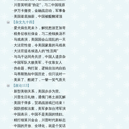
· 川普英明退“协定”，习二中国现原
· 伊万卡撤资，金融战启动，军事备
· 美国釜底抽薪，中国被醍醐灌顶
【杂文九十四】
· 爱犬病生死未卜，解忧愁游芝加哥
· 税务征收社保金，习二抢钱换汤不
· 马戏表演，美国国会山混乱的一天
· 大法官性侵，令美国蒙羞的马戏表
· 大法官提名候选人的“性丑闻”
· 与乌干达同舟共济，中国人遗弃杂
· 中国军队大败美军，干仗靠女人
· 伪命题，狗打架，逻辑自洽鸡自掐
· 马蒂斯熟知中国历史，但只说对一
· 美呆了、酷毙了，一颦一笑气质天
【政论113】
· 新型美朝关系，美国步步为营。
· 川普生日礼物，通俄门将土崩瓦解
· 美国子弹多，贸易战游戏已结束！
· 国防授权法案，美军参加台湾军演
· 中国表示，中国不是美国的情妇。
· 精打细算川金会，川普时代新标志
· 中国的开放、全球化，就是个笑话