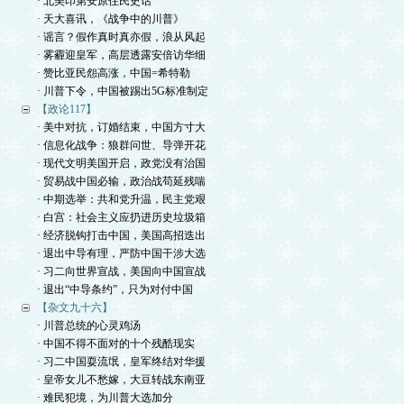
· 北美印第安原住民史话
· 天大喜讯，《战争中的川普》
· 谣言？假作真时真亦假，浪从风起
· 雾霾迎皇军，高层透露安倍访华细
· 赞比亚民怨高涨，中国=希特勒
· 川普下令，中国被踢出5G标准制定
【政论117】
· 美中对抗，订婚结束，中国方寸大
· 信息化战争：狼群问世、导弹开花
· 现代文明美国开启，政党没有治国
· 贸易战中国必输，政治战苟延残喘
· 中期选举：共和党升温，民主党艰
· 白宫：社会主义应扔进历史垃圾箱
· 经济脱钩打击中国，美国高招迭出
· 退出中导有理，严防中国干涉大选
· 习二向世界宣战，美国向中国宣战
· 退出“中导条约”，只为对付中国
【杂文九十六】
· 川普总统的心灵鸡汤
· 中国不得不面对的十个残酷现实
· 习二中国耍流氓，皇军终结对华援
· 皇帝女儿不愁嫁，大豆转战东南亚
· 难民犯境，为川普大选加分