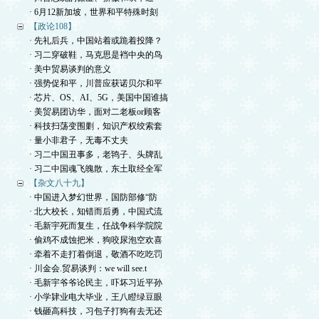
· 6月12新加坡，世界和平特殊时刻
【政论108】
· 先礼后兵，中国站着或跪着投降？
· 习二穿破鞋，马克思是裆中央的鸟
· 美中贸易谈判的意义
· 强势促和平，川普应获诺贝尔和平
· 芯片、OS、AI、5G，美国中国谁搞
· 美贸易团访华，面对二老板or顾客
· 科技扫荡变围剿，知识产权绞索套
· 量小非君子，无毒不丈夫
· 习二中国丑事多，老鸨子、头牌乱
· 习二中国魂飞魄散，东土取经全军
【杂文八十九】
· 中国进入梦幻世界，国防部修“防
· 北大校长，知错而后勇，中国式流
· 毛新宇死而复生，任战争科学院院
· 偷鸡不成蚀把米，狗咬尿泡空欢喜
· 牵着不走打着倒退，敬酒不吃吃罚
· 川金会.贸易谈判：we will see.t
· 毛新宇爷爷论民主，吓坏习近平孙
· 小学肄业电大毕业，王八瞪绿豆眼
· 钱砸高科技，习包子打狗有去无还