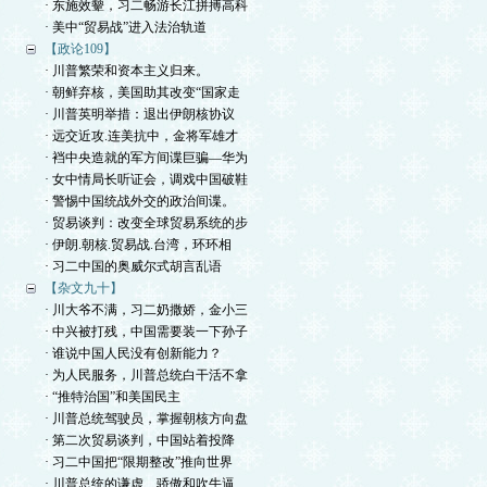
· 东施效颦，习二畅游长江拼搏高科
· 美中“贸易战”进入法治轨道
【政论109】
· 川普繁荣和资本主义归来。
· 朝鲜弃核，美国助其改变“国家走
· 川普英明举措：退出伊朗核协议
· 远交近攻.连美抗中，金将军雄才
· 裆中央造就的军方间谍巨骗—华为
· 女中情局长听证会，调戏中国破鞋
· 警惕中国统战外交的政治间谍。
· 贸易谈判：改变全球贸易系统的步
· 伊朗.朝核.贸易战.台湾，环环相
· 习二中国的奥威尔式胡言乱语
【杂文九十】
· 川大爷不满，习二奶撒娇，金小三
· 中兴被打残，中国需要装一下孙子
· 谁说中国人民没有创新能力？
· 为人民服务，川普总统白干活不拿
· “推特治国”和美国民主
· 川普总统驾驶员，掌握朝核方向盘
· 第二次贸易谈判，中国站着投降
· 习二中国把“限期整改”推向世界
· 川普总统的谦虚、骄傲和吹牛逼