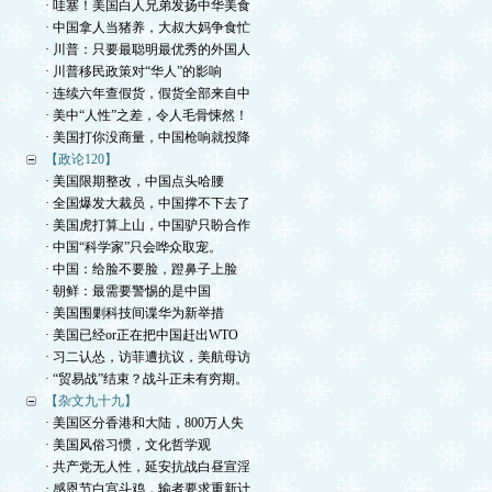
· 哇塞！美国白人兄弟发扬中华美食
· 中国拿人当猪养，大叔大妈争食忙
· 川普：只要最聪明最优秀的外国人
· 川普移民政策对“华人”的影响
· 连续六年查假货，假货全部来自中
· 美中“人性”之差，令人毛骨悚然！
· 美国打你没商量，中国枪响就投降
【政论120】
· 美国限期整改，中国点头哈腰
· 全国爆发大裁员，中国撑不下去了
· 美国虎打算上山，中国驴只盼合作
· 中国“科学家”只会哗众取宠。
· 中国：给脸不要脸，蹬鼻子上脸
· 朝鲜：最需要警惕的是中国
· 美国围剿科技间谍华为新举措
· 美国已经or正在把中国赶出WTO
· 习二认怂，访菲遭抗议，美航母访
· “贸易战”结束？战斗正未有穷期。
【杂文九十九】
· 美国区分香港和大陆，800万人失
· 美国风俗习惯，文化哲学观
· 共产党无人性，延安抗战白昼宣淫
· 感恩节白宫斗鸡，输者要求重新计