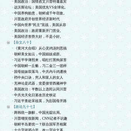
· 美国政治：国情咨文川普特邀嘉宾
· 达沃斯论坛：美国优先VS全球化。
· 中国养狗贻患，朝鲜成千年宿敌。
· 川普政府开创世界经济新时代
· 中国向世界“民主”宣战，美国从容
· 美国政治：政府重新开门营业。
· 美国经济形势大好，不是小好。
【杂文八十】
· 《黄河大合唱》从心灵鸡汤到恶搞
· 朝鲜美女如云，中国娼妓成群。
· 习近平学薄熙来，唱红打黑狗尿苔
· 中国朝鲜一丘貉，习二金三一毬样
· 国母姐妹双落马，中共内斗鸡遭殃
· 裆中央口诀，穷人和富人的女人
· 无神论是武器，党委接管西藏神学
· 美国政治：半数以上选民认同川普
· 中共光天化日篡改历史铁证
· 习近平查处宋祖英，为彭国母开路
【政论九十七】
· 两韩统一旗帜，中国光腚出局。
· 川普嘲笑假新闻，CNN记者不识趣
· 朝鲜半岛要统一？联合国军齐相聚
· 十六字评邓小平，改一字论文革。