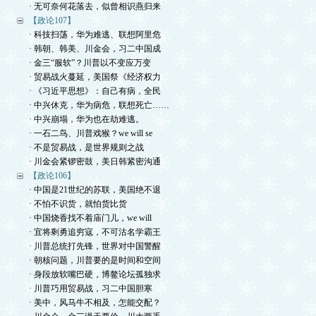
· 无可奈何花落去，似曾相识燕归来
【政论107】
· 科技扫荡，华为难逃、联想阿里危
· 韩朝、韩美、川金会，习二中国成
· 金三“服软”？川普以不变应万变
· 贸易战火蔓延，美国祭《经济权力
· 《习近平思想》：自己有病，全民
· 中兴休克，华为病危，联想死亡……
· 中兴崩塌，华为也在劫难逃。
· 一石二鸟、川普戏猴？we will se
· 不是贸易战，是世界规则之战
· 川金会紧锣密鼓，美日韩紧密沟通
【政论106】
· 中国是21世纪的苏联，美国绝不退
· 不怕不识货，就怕货比货
· 中国烧香找不着庙门儿，we will
· 宜将剩勇追穷寇，不可沽名学霸王
· 川普总统打先锋，世界对中国警醒
· 朝核问题，川普要的是时间和空间
· 身段放软嘴巴硬，博鳌论坛孤独求
· 川普巧用贸易战，习二中国胆寒
· 美中，风马牛不相及，怎能交配？