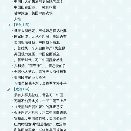
· 中国比人们想象的更像纸老虎！
· 中国山寨股市，一摊臭狗屎
· 哲学旅游，美国中部农场
· 人性
【政论115】
· 世界大局已定，丑媳妇总得见公婆
· 国家间谍，无风不起浪，事出必有
· 美国釜底抽薪，中国找不着北
· 川普雄风：个人自由尊严+民主原
· 美国强力施压，中国全面孤立
· 川普新时代，习二中国乱象丛生
· 共和党、“保守派“、川普总统的胜
· 全球化大笑话，高官夫人海外报案
· 美国民主的巨大胜利
· 习撒币超毛泽东，金将军学邓小平
【政论114】
· 最有人样儿总统，警告习二中国
· 死猪不怕开水烫，一哭二闹三上吊
· 《美墨加自贸协议》的真正意义
· 金正恩过河拆桥，习二中国惨遭抛
· 贸易战，中国敲竹杠，美国必还击
· 纽约时报发明“报道指控”，政治堕
· 和美国做买卖，必须按美国规矩来