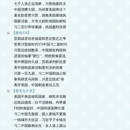
· 七千人攻占边境桥，川普炮轰民主
· 中国消费大国，为何要美国养活？
· 著名影星赞川普，拯救美国展雄风
· 国家没脸，大爷大妈吃倒国际邮轮
· 习二言行乖张暴躁，统战蠢到没朋
【政论116】
· 贸易战背后价值观和意识形态之争
· 世界川普新时代VS中国习二新时代
· 川普总统招数高，中国朋友狗咬狗
· 进退皆输要“硬扛”，明抢暗偷耍流
· 美中两国持久战，贸易谈判虾扯蛋
· 美中脱钩是政治制度对决的前奏
· 川普一言九鼎，习二中国胆战心惊
· 春风得意马蹄疾，川普总统忒“俗
· 离开美国，中国制造将玩儿完
【杂文九十五】
· 美国不再是移民国家，移民并非顾
· 总统品德高：白干活赔钱、内举避
· FBI跨海捉奸，中国间谍落网引渡
· 习二中国无脸面，国人要钱不要脸
· 一线城市大抗议，习近平下令镇压
· 习二中国败相丛生：女人逼上梁山