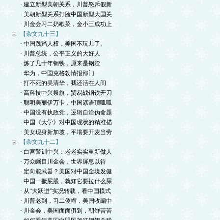
· 建立新型美朝关系，川普怒斥假新
· 美朝新型关系打脸中国新型大国关
· 川金会习二奶歇菜，金小三成功上
【杂文九十三】
· 中国践踏人权，美国不玩儿了。
· 川普总统，公平正义的大好人
· 炼了几十年钢铁，原来是钢渣
· 华为，中国克格勃情报部门
· 打不死的吴清华，我还活在人间
· 高科技中兴祭旗，贸易战钢铁开刀
· 聪明美丽伊万卡，中国谚语顶呱呱
· 中国没有执政党，逻辑自洽伪命题
· 中国《大学》对中国现状的精准描
· 美女现身新加坡，平壤要开麦当劳
【杂文九十二】
· 白宫警训中兴：老老实实重新做人
· 万众瞩目川金会，世界屏息以待
· 定向能武器？美国对中国全境发健
· 中国一撅屁股，就知它要拉什么屎
· 从“大跃进”实况转载，看中国模式
· 川普老到，习二傻帽，美国收编中
· 川金会，美国面面俱到，朝鲜苦苦