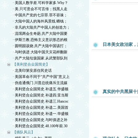
· 美国人数学差.可科学家多.Why？
· 美.只可意会不可言传；找黑人走
· 中国共产党的七宗罪.罪不容诛；
· 大陆中国人的海外风景线.晒钱；
· 非凡的大陆共产中国人的创造力；
· 流氓两会生奇葩.共产大陆中国要
· 伊斯兰教.恐怖主义意识形态的根
日本美女政治家，
· 圆明园该烧.共产大陆中国该打；
· 与时俱进.大陆中国天灾花样翻新
· 共产大陆垃圾国家.从武警部队到
【美利坚合众国简史】
· 北美印第安原住民史话
· 美国革命不同于“共产中国”意义上
· 伪造通俄门.川普总统痛斥主流媒
· 美利坚合众国简史.补遗五.华盛顿
真实的中共黑屎十
· 美利坚合众国简史.补遗四.亚当斯
· 美利坚合众国简史.补遗三.Hancoc
· 美利坚合众国简史.补遗二.美国首
· 美利坚合众国简史.补遗一.华盛顿
· 美利坚合众国简史.与时俱进之补
· 美利坚合众国简史.48.100年前.30
【插队风云】