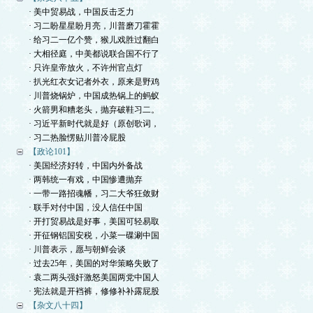
· 美中贸易战，中国反击乏力
· 习二盼星星盼月亮，川普磨刀霍霍
· 给习二一亿个赞，猴儿戏胜过翻白
· 大相径庭，中美都说联合国不行了
· 只许皇帝放火，不许州官点灯
· 扒光红衣女记者外衣，原来是野鸡
· 川普烧锅炉，中国成热锅上的蚂蚁
· 火箭男和糟老头，抛弃破鞋习二。
· 习近平新时代就是好（原创歌词，
· 习二热脸愣贴川普冷屁股
【政论101】
· 美国经济好转，中国内外备战
· 两韩统一有戏，中国惨遭抛弃
· 一带一路招魂幡，习二大爷狂敛财
· 联手对付中国，没人信任中国
· 开打贸易战是好事，美国可轻易取
· 开征钢铝国安税，小菜一碟涮中国
· 川普表示，愿与朝鲜会谈
· 过去25年，美国的对华策略失败了
· 袁二两头强奸激怒美国两党中国人
· 宪法就是开裆裤，修修补补露屁股
【杂文八十四】