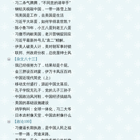
· 习二杀气腾腾，“不同意的请举手”
· 钢铝关税敲中国，一带一路雪上加
· 骂美国是工作，去美国是生活
· 习近平大坏蛋，如何学得袁世凯？
· 陈小鲁70年，小王八蛋到老王八蛋
· 习撒币鸡献美国，老川普钢腚回应
· 习近平最新外号儿“袁二”精解。
· 伊美人破美人计，美对朝军事封锁
· 联邦、州政府分权，总统显绅士风
【杂文八十三】
· 我已经很努力了，结果却是个屁。
· 金三胖设百鸡宴，伊万卡凤压百鸡
· 中国近现代简史（上）
· 移动支付盛行，源起中国太落后。
· 孔子学院无孔子，党的儿子三孙子
· 中国政治风河鞋，中国经济搞娼鸟
· 美国的基础设施建设
· 鸡学狗叫：全球一体化，习二大爷
· 日本农村像天堂，中国农村像什么
【政论100】
· 习傻逼长期执政，是中国人民之福
· 一带一路，穷途末路。