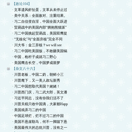
【政论104】
· 文革遗风虾扯蛋，文革从未停止过
· 美中关系：全面敌对、注重结果。
· 习二自信变自淫，中国全面大跃进
· 贸易战中的美国内部“拥抱熊猫派”
· 习二中国挑起贸易战，美国双鹰捉
· “无核化”与“全面弃核”完全不同
· 川大爷：金三弃核？we will see
· 习二中国吃美国饭，不敢砸美国锅
· 中国，枪杆子成就习二野心
· 美国鹰击长空，中国梦成噩梦
【杂文八十六】
· 川普老板，中国二奶，朝鲜小三
· 川普麾下，又一美人政坛新秀
· 习二中国想取代美国？姥姥！
· 川普西门庆，习二武大郎，英文潘
· 习近平同志，没有你我们活不了
· 川普关税只收中国滴，大家都Happ
· 美国戏弄习二的中国
· 中国足球烂，烂不过习二的中国
· 美国不悬崖勒马，何不一脚踹下悬
· 美国最伟大的总统川普，没有之一