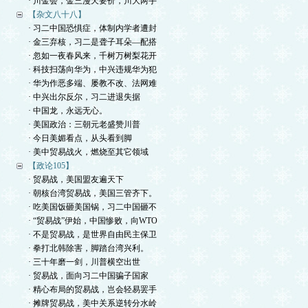
· 川金会，金三漫天要价，川大两手
【杂文八十八】
· 习二中国恐惧症，体制内学者遭封
· 金三弃核，习二是聋子耳朵—配搭
· 忽如一夜春风来，千树万树梨花开
· 科技扫荡向华为，中兴违规华为犯
· 华为作恶多端、屡教不改、法网难
· 中兴出尔反尔，习二进退失据
· 中国龙，永远无心。
· 美国政治：三朝元老盛赞川普
· 今日美媚看点，从头看到脚
· 美中贸易战火，燃烧至其它领域
【政论105】
· 贸易战，美国盟友遍天下
· 朝核台湾贸易战，美国三管齐下。
· 吃美国饭砸美国锅，习二中国砸不
· “贸易战”伊始，中国惨败，向WTO
· 不是贸易战，是世界自由民主保卫
· 拳打北韩除害，脚踏台湾兴利。
· 三十年磨一剑，川普横空出世
· 贸易战，面向习二中国骗子国家
· 精心布局的贸易战，岂会轻易罢手
· 摊牌贸易战，美中关系逆转分水岭