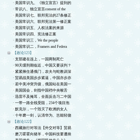
· 美国常识九、《独立宣言》提到的
· 常识八、独立宣言consent of the
· 美国常识七、联邦宪法的27条修正
· 美国常识六、联邦宪法第一修正案
· 美国常识五、人权法案的来源
· 美国常识四、宪法修正案
· 美国常识三，We the people
· 美国常识二，Framers and Federa
【政论123】
· 支部建在连上，一国两制死亡
· 90天缓刑期临近，中国又要误判？
· 紧紧揪住通俄门，农夫与蛇教训深
· 贸易战美国步步紧逼，中国亦步亦
· 若中美冲突升级，俄国站在美国一
· 美国国会，剑指中国裆中央喉舌
· 迅雷不及掩耳，全面反击习二中国
· 一带一路全线受阻，234个项目泡
· 默克尔，一个毁灭了欧洲的女人
· 十年磨一剑，认清华为、岂能轻饶
【政论122】
· 西藏旅行对等法【外交对等】贸易
· 磨刀霍霍向猪羊，中国科技要遭殃