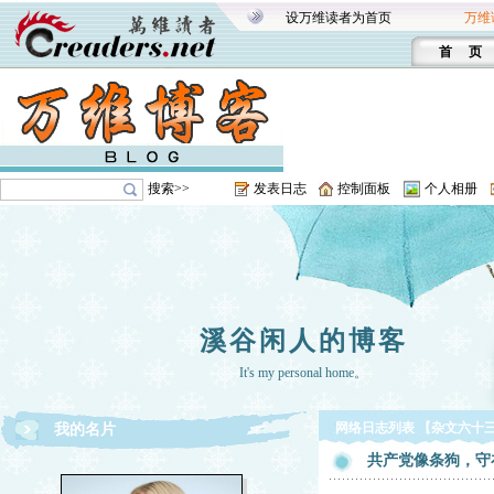
设万维读者为首页
万维
首 页
搜索>>
发表日志
控制面板
个人相册
溪谷闲人的博客
It's my personal home。
网络日志列表 【杂文六十
我的名片
共产党像条狗，守