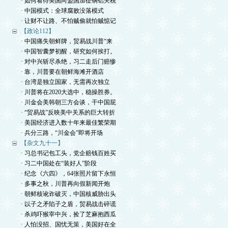
· 如何看待美国向盟国加征钢铝关税
· 中国模式：全球腐败没落模式
· 让财不让路、不怕贼偷就怕贼惦记
【政论112】
· 中国痛失朝鲜牌，贸易战川普“来
· 中国智囊梦初醒，研究如何挨打。
· 对中兴斩尽杀绝，习二走后门赔惨
· 靠，川普要在朝鲜海滩开酒店
· 台湾是独立国家，无需再次独立
· 川普将在2020大选中，稳操胜券。
· 川金会美韩朝三方会谈，干中国屁
· “贸易战”反映美中关系的巨大转折
· 美国经济进入数十年来最佳繁荣期
· 兵分三路，“川金会”即将开场
【杂文九十一】
· 习总书记包工头，党企赔钱百姓买
· 习二中国处在“装好人”阶段
· 纪念《六四》，64张照片留下永恒
· 多事之秋，川普再向假新闻开炮
· 朝鲜核讹诈破灭，中国核威胁出头
· 以子之矛陷子之盾，贸易战击碎谎
· 杀鸡吓猴宰中兴，捡了芝麻抱西瓜
· 人怕没招、国忧无策，美国好在全