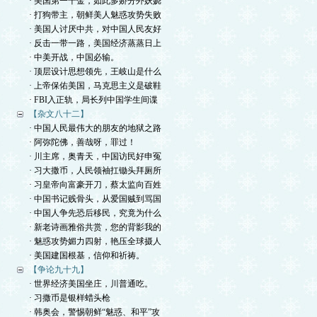
· 美国第一千金，如此多娇分外妖娆
· 打狗带主，朝鲜美人魅惑攻势失败
· 美国人讨厌中共，对中国人民友好
· 反击一带一路，美国经济蒸蒸日上
· 中美开战，中国必输。
· 顶层设计思想领先，王岐山是什么
· 上帝保佑美国，马克思主义是破鞋
· FBI入正轨，局长列中国学生间谍
【杂文八十二】
· 中国人民最伟大的朋友的地狱之路
· 阿弥陀佛，善哉呀，罪过！
· 川主席，奥青天，中国访民好申冤
· 习大撒币，人民领袖扛锄头拜厕所
· 习皇帝向富豪开刀，蔡太监向百姓
· 中国书记贱骨头，从爱国贼到骂国
· 中国人争先恐后移民，究竟为什么
· 新老诗画雅俗共赏，您的背影我的
· 魅惑攻势媚力四射，艳压全球摄人
· 美国建国根基，信仰和祈祷。
【争论九十九】
· 世界经济美国坐庄，川普通吃。
· 习撒币是银样蜡头枪
· 韩奥会，警惕朝鲜“魅惑、和平”攻