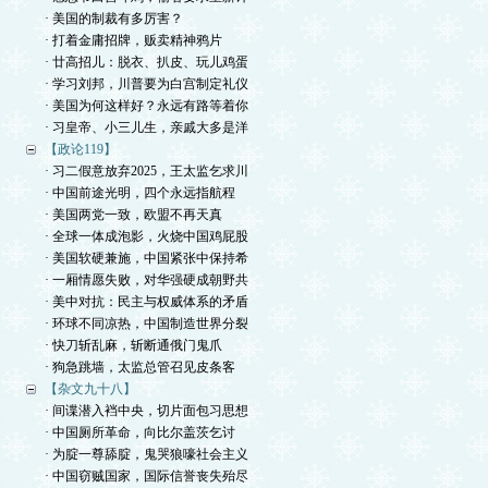
· 美国的制裁有多厉害？
· 打着金庸招牌，贩卖精神鸦片
· 廿高招儿：脱衣、扒皮、玩儿鸡蛋
· 学习刘邦，川普要为白宫制定礼仪
· 美国为何这样好？永远有路等着你
· 习皇帝、小三儿生，亲戚大多是洋
【政论119】
· 习二假意放弃2025，王太监乞求川
· 中国前途光明，四个永远指航程
· 美国两党一致，欧盟不再天真
· 全球一体成泡影，火烧中国鸡屁股
· 美国软硬兼施，中国紧张中保持希
· 一厢情愿失败，对华强硬成朝野共
· 美中对抗：民主与权威体系的矛盾
· 环球不同凉热，中国制造世界分裂
· 快刀斩乱麻，斩断通俄门鬼爪
· 狗急跳墙，太监总管召见皮条客
【杂文九十八】
· 间谍潜入裆中央，切片面包习思想
· 中国厕所革命，向比尔盖茨乞讨
· 为腚一尊舔腚，鬼哭狼嚎社会主义
· 中国窃贼国家，国际信誉丧失殆尽