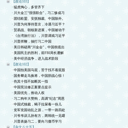
【政论103】
· 猛虎掏心，多管齐下
· 川大金三“强强联合”，习二惨成习
· 团结欧盟、安抚独裁、中国除外。
· 川普为何厚待普京，冷遇习近平？
· 贸易战、朝核新进展，中国被动干
· 《台湾旅行法》，川普调戏习近平
· 川普挥鞭，抽打习二中国
· 美日韩磋商“川金会”，中国彻底出
· 美国民主的胜利，前FBI局长遭解
· 美中经济战争，进入战术阶段
【政论102】
· 中国拍美国马屁，苦于找不着屁股
· 国务卿走马换将，中国胆战心惊！
· 伤其十指不如断其一指
· 中国宪法修正案要点提示
· 美国优先，推动人权
· 习二狗年大赞狗，高调“纪念”周恩
· 中国式独裁，蝎子拉屎毒一份儿
· 党军党国动乱之源，一带一路四处
· 川爷爷训儿孙有方，两韩统一见曙
· 川普表扬习二，要向习撒币学习
【杂文八十五】