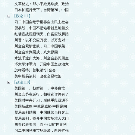
· 文革秘史：邓小平欺兄杀嫂、政治
· 日本护照行天下，台湾第26，中国
【政论111】
· 习二中国自绝于世界自由民主社会
· 贸易战，中国不是站着就是跪着投
· 红墙宣战屁眼朝天，白宫应战脚踏
· 川普：以不变应万变，以万变对一
· 川金会紧锣密鼓，习二中国歇菜
· 川金会水到渠成，八大原因
· 水流千遭归大海，川金会起死回生
· 环太平洋军演，开除中国之政治意
· 怎样看待川普取消“川金会”
· 美中贸易谈判：改变交易框架
【政论110】
· 美国第一、朝鲜第一，中修白忙一
· 川金会势在必行，朝核讹诈终有了
· 美国对中兴开刀，后续手段源源不
· 美国新战略.中俄是威胁.中国是间
· 贸易谈判结果，中国继续当顾客上
· 贸易谈判，撬开中国市场准入大门
· 川普代表美国，而不代表“世界利
· 习二中国利用市场经济，向外扩张