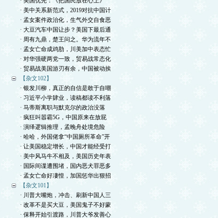
· 美国优先：《把国民放在心上》
· 美中关系新范式，2019对抗中国计
· 孟女案件政治化，生气外交自食恶
· 大豆汽车中国让步？美国下最后通
· 周有九鼎，楚王问之。华为流年不
· 孟女亡命成鸡肋，川美加中表态忙
· 对华强硬两党一致，贸易战常态化
· 贸易战美国游刃有余，中国被动挨
【杂文102】
· 银发川柳，真正的自信是敢于自嘲
· 习近平小学肄业，读稿都读不利落
· 马蒂斯离职与默克尔的政治没落
· 疯狂叫嚣霸5G，中国原来在放屁
· 演绎逻辑推理，孟晚舟处境危险
· 哈哈，外国佬拿“中国厕所革命”开
· 让美国稳定增长，中国才能经受打
· 美中风马牛不相及，美国历史年表
· 国际间谍遭围堵，国内恶犬罪恶多
· 孟女亡命好凄惶，加国惩华出狠招
【杂文101】
· 川普大嘴炮，冲击、刷新中国人三
· 改革不是买大豆，美国鬼子不好蒙
· 保释开始引渡路，川普大爷发善心