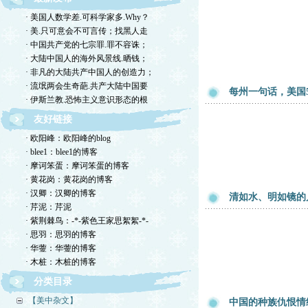
· 美国人数学差.可科学家多.Why？
· 美.只可意会不可言传；找黑人走
· 中国共产党的七宗罪.罪不容诛；
· 大陆中国人的海外风景线.晒钱；
· 非凡的大陆共产中国人的创造力；
· 流氓两会生奇葩.共产大陆中国要
每州一句话，美国
· 伊斯兰教.恐怖主义意识形态的根
友好链接
· 欧阳峰：欧阳峰的blog
· blee1：blee1的博客
· 摩诃笨蛋：摩诃笨蛋的博客
· 黄花岗：黄花岗的博客
· 汉卿：汉卿的博客
清如水、明如镜的
· 芹泥：芹泥
· 紫荆棘鸟：-*-紫色王家思絮絮-*-
· 思羽：思羽的博客
· 华蓥：华蓥的博客
· 木桩：木桩的博客
分类目录
【美中杂文】
中国的种族仇恨情