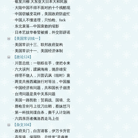
· 银发川柳.大东亚大日本大和民族
· 大陆中国不得不面对的十个残酷现
· 中国窃贼变花样，美国政府防盗忙
· 中国人不懂道理，只怕枪、fuck
· 东北衰落—中国衰败的缩影
· 日本艺妓华春莹被捕，外交部辟谣
【美国常识续一】
· 美国常识十三、联邦政府架构
· 美国常识十一、美国经济体制
【政论124】
· 川普总统：一朝权在手，便把令来
· 六大误判，蹂躏海南，抛弃雄安
· 得理不饶人，川普讥讽《纽时》衰
· 两党共推西藏旅行对等法，中国服
· 中国经济有问题，共和国长子崩溃
· 台湾问题是美中关系问题
· 美国一路凯歌：贸易战、国墙、北
· 唇枪舌剑弓上弦刀出鞘，蔡妹怼习
· 第一科技间谍自杀，撕千人计划画
· 六四亲历者佩洛西走马上任
【杂文104】
· 政府关门，白宫请客，伊万卡升官
· 高筑墙，保国防，总统发“灵魂拷