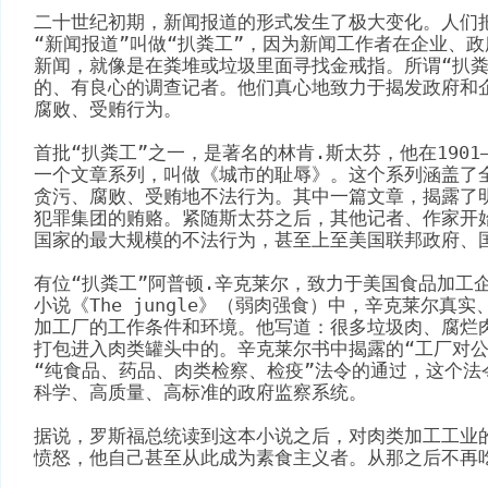
二十世纪初期，新闻报道的形式发生了极大变化。人们
“新闻报道”叫做“扒粪工”，因为新闻工作者在企业、
新闻，就像是在粪堆或垃圾里面寻找金戒指。所谓“扒粪
的、有良心的调查记者。他们真心地致力于揭发政府和
腐败、受贿行为。
首批“扒粪工”之一，是著名的林肯.斯太芬，他在1901—
一个文章系列，叫做《城市的耻辱》。这个系列涵盖了
贪污、腐败、受贿地不法行为。其中一篇文章，揭露了
犯罪集团的贿赂。紧随斯太芬之后，其他记者、作家开
国家的最大规模的不法行为，甚至上至美国联邦政府、国
有位“扒粪工”阿普顿.辛克莱尔，致力于美国食品加工企
小说《The jungle》（弱肉强食）中，辛克莱尔真
加工厂的工作条件和环境。他写道：很多垃圾肉、腐烂
打包进入肉类罐头中的。辛克莱尔书中揭露的“工厂对公
“纯食品、药品、肉类检察、检疫”法令的通过，这个法
科学、高质量、高标准的政府监察系统。
据说，罗斯福总统读到这本小说之后，对肉类加工工业
愤怒，他自己甚至从此成为素食主义者。从那之后不再