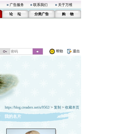
广告服务
联系我们
关于万维
论 坛
分类广告
购 物
帮助
退出
https://blog.creaders.net/u/9502/
>
复制
>
收藏本页
我的名片