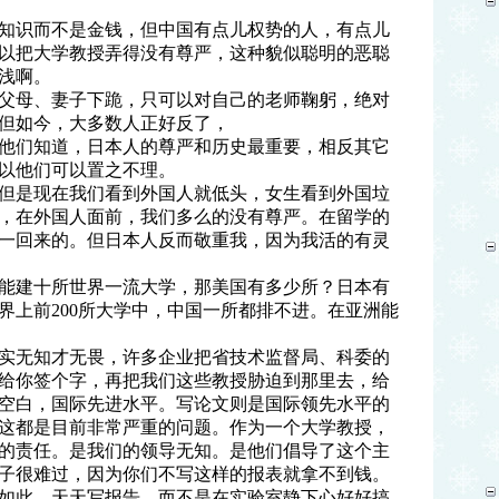
的是知识而不是金钱，但中国有点儿权势的人，有点儿
以把大学教授弄得没有尊严，这种貌似聪明的恶聪
浅啊。
的父母、妻子下跪，只可以对自己的老师鞠躬，绝对
但如今，大多数人正好反了，
为他们知道，日本人的尊严和历史最重要，相反其它
以他们可以置之不理。
，但是现在我们看到外国人就低头，女生看到外国垃
，在外国人面前，我们多么的没有尊严。在留学的
一回来的。但日本人反而敬重我，因为我活的有灵
你能建十所世界一流大学，那美国有多少所？日本有
界上前200所大学中，中国一所都排不进。在亚洲能
确实无知才无畏，许多企业把省技术监督局、科委的
给你签个字，再把我们这些教授胁迫到那里去，给
空白，国际先进水平。写论文则是国际领先水平的
这都是目前非常严重的问题。作为一个大学教授，
的责任。是我们的领导无知。是他们倡导了这个主
子很难过，因为你们不写这样的报表就拿不到钱。
如此。天天写报告，而不是在实验室静下心好好搞