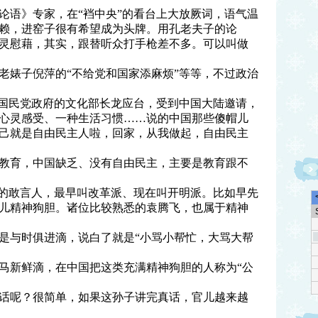
论语》专家，在“裆中央”的看台上大放厥词，语气温
赖，进窑子很有希望成为头牌。用孔老夫子的论
灵慰藉，其实，跟替听众打手枪差不多。可以叫做
老婊子倪萍的“不给党和国家添麻烦”等等，不过政治
湾国民党政府的文化部长龙应台，受到中国大陆邀请，
心灵感受、一种生活习惯……说的中国那些傻帽儿
己就是自由民主人啦，回家，从我做起，自由民主
教育，中国缺乏、没有自由民主，主要是教育跟不
”的敢言人，最早叫改革派、现在叫开明派。比如早先
儿精神狗胆。诸位比较熟悉的袁腾飞，也属于精神
是与时俱进滴，说白了就是“小骂小帮忙，大骂大帮
马新鲜滴，在中国把这类充满精神狗胆的人称为“公
话呢？很简单，如果这孙子讲完真话，官儿越来越