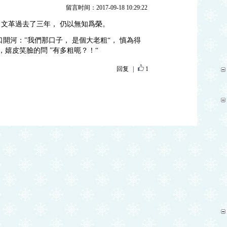
留言时间：2017-09-18 10:29:22
文革過去了三年， 仍以無知爲榮。
開河："我們那口子， 是個大老粗“， 慎為得
，嬉皮笑臉的問 ”有多粗呃？！“
回复
|
1