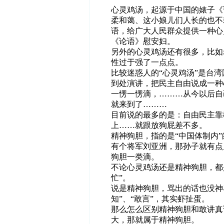
心灵鸡汤，起源于中国的婊子《
柔和蔼、这小娘儿们人长的也不
语，给广大人民群众提供一种心
《论语》慰安妇。
另外的心灵鸡汤还有很多，比如
性过于强了一点点。
比较迷惑人的“心灵鸡汤”是台
到处演讲，把民主自由说成一种
一愣一愣滴，………从今以后自
就来到了………
目前说的最多的是：自由民主靠
上……就跟放狗屁差不多。
精神狗胆，指的是“中国体制内
有个将军刘亚洲，那孙子就有点
狗胆一类滴。
不论心灵鸡汤还是精神狗胆，都
忙”。
说是精神狗胆，骂出的话也没神
知”、“敢言”，其实虾扯蛋。
那么怎么区别精神狗胆和敢讲真
大，那就属于精神狗胆。