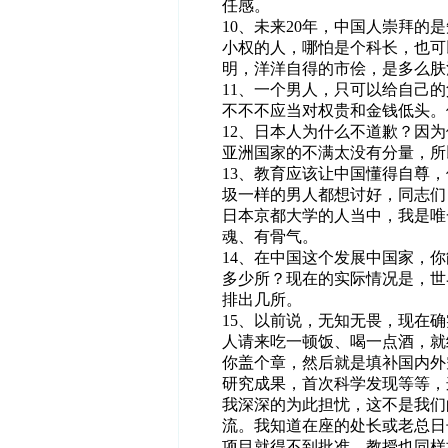
任感。
10、未来20年，中国人崇拜
小权的人，哪怕是个科长，也可
明，洋洋自得的市侩，是多么肤
11、一个男人，只可以给自己
不不不应当对权贵和金钱低头。
12、日本人为什么不道歉？因
亚洲国家的不满太没有分量，所
13、教育应该让中国懂得自尊
圾一样的男人都想讨好，同志们
日本京都大学的人当中，我是唯
魂、有骨气。
14、在中国这个发展中国家，
多少所？现在的实际情况是，世
排出几所。
15、以前说，无知无畏，现在
人请来吃一顿饭、喝一点酒，就
你盖个章，然后就是填补国内外
研究成果，首次科学发现等等，
我深深的为此担忧，这不是我们
流。我知道在座的处长或老总日
项目就得不到批准，教授也同样