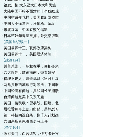
· 银发川柳.大东亚大日本大和民族
· 大陆中国不得不面对的十个残酷现
· 中国窃贼变花样，美国政府防盗忙
· 中国人不懂道理，只怕枪、fuck
· 东北衰落—中国衰败的缩影
· 日本艺妓华春莹被捕，外交部辟谣
【美国常识续一】
· 美国常识十三、联邦政府架构
· 美国常识十一、美国经济体制
【政论124】
· 川普总统：一朝权在手，便把令来
· 六大误判，蹂躏海南，抛弃雄安
· 得理不饶人，川普讥讽《纽时》衰
· 两党共推西藏旅行对等法，中国服
· 中国经济有问题，共和国长子崩溃
· 台湾问题是美中关系问题
· 美国一路凯歌：贸易战、国墙、北
· 唇枪舌剑弓上弦刀出鞘，蔡妹怼习
· 第一科技间谍自杀，撕千人计划画
· 六四亲历者佩洛西走马上任
【杂文104】
· 政府关门，白宫请客，伊万卡升官