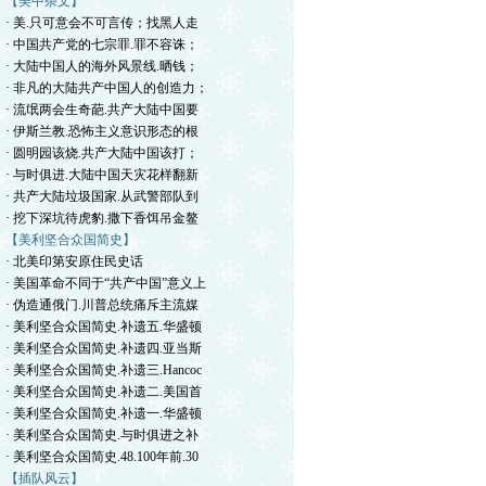
【美中杂文】
· 美.只可意会不可言传；找黑人走
· 中国共产党的七宗罪.罪不容诛；
· 大陆中国人的海外风景线.晒钱；
· 非凡的大陆共产中国人的创造力；
· 流氓两会生奇葩.共产大陆中国要
· 伊斯兰教.恐怖主义意识形态的根
· 圆明园该烧.共产大陆中国该打；
· 与时俱进.大陆中国天灾花样翻新
· 共产大陆垃圾国家.从武警部队到
· 挖下深坑待虎豹.撒下香饵吊金鳌
【美利坚合众国简史】
· 北美印第安原住民史话
· 美国革命不同于“共产中国”意义上
· 伪造通俄门.川普总统痛斥主流媒
· 美利坚合众国简史.补遗五.华盛顿
· 美利坚合众国简史.补遗四.亚当斯
· 美利坚合众国简史.补遗三.Hancoc
· 美利坚合众国简史.补遗二.美国首
· 美利坚合众国简史.补遗一.华盛顿
· 美利坚合众国简史.与时俱进之补
· 美利坚合众国简史.48.100年前.30
【插队风云】