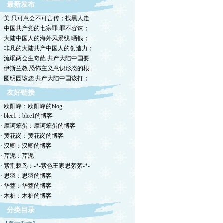
最新发布
· 美.只可意会不可言传；找黑人走
· 中国共产党的七宗罪.罪不容诛；
· 大陆中国人的海外风景线.晒钱；
· 非凡的大陆共产中国人的创造力；
· 流氓两会生奇葩.共产大陆中国要
· 伊斯兰教.恐怖主义意识形态的根
· 圆明园该烧.共产大陆中国该打；
友好链接
· 欧阳峰：欧阳峰的blog
· blee1：blee1的博客
· 摩诃笨蛋：摩诃笨蛋的博客
· 黄花岗：黄花岗的博客
· 汉卿：汉卿的博客
· 芹泥：芹泥
· 紫荆棘鸟：-*-紫色王家思絮絮-*-
· 思羽：思羽的博客
· 华蓥：华蓥的博客
· 木桩：木桩的博客
分类目录