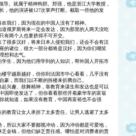
家领导。就属于精神狗胆。郑强，他是浙江大学教授，
长，他的演讲被127次掌声打断。截取一些他的发
喜欢我们，因为现在的中国人没有了精神。
知道俄罗斯将来一定会发达，因为那里的人两天没吃
只有两个人也要挤得不可开交。
出了很多汉奸，将来日本人侵犯我们，还会不会有汉
座的诸位，很大一部分都将是汉奸，因为你们嘲笑
理想和志气。
的学生，因为他们用学到的人知识，帮外国人开拓市
为楼宇越新越好，但你到法国市中心看看，几乎没有
自豪，而我们以不断的拆楼来折腾自己。
唤起兴趣、鼓舞精神，靠教育来谋生和发达也是可以
中国即使发达了，但你看看那些开着豪华车的富翁
你就知道，如果没有教育，中国再富裕也不会强
在的教育让女人承担了太多责任。让男人逃避了太多
动，所以大家不要鄙视冲动，因为冲动都是可爱地，
缺乏金钱，但他们缺乏责任感。哪怕是对消费者的责