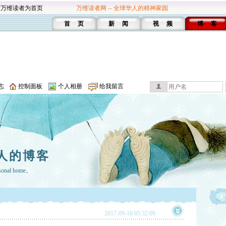
设万维读者为首页
万维读者网 -- 全球华人的精神家园
首 页
新 闻
视 频
博 客
志
控制面板
个人相册
给我留言
人的博客
rsonal home。
2017-09-18 05:32:09