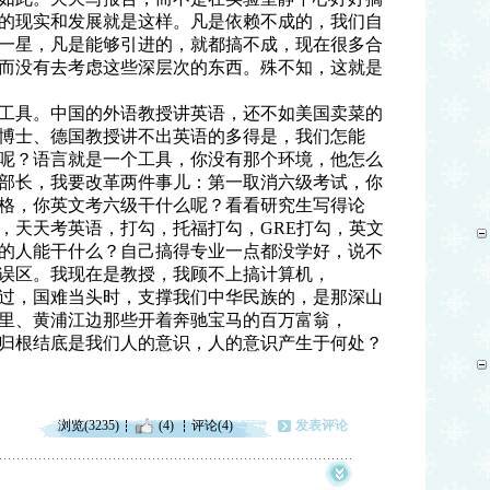
的现实和发展就是这样。凡是依赖不成的，我们自
一星，凡是能够引进的，就都搞不成，现在很多合
而没有去考
虑
这些深层次的东西。殊不知，这就是
是工具。中国的外语教授讲英语，还不如美国卖菜的
博士、德国教授讲不出英语的多得是，我们怎能
呢？语言就是一个工具，你没有那个环境，他怎么
部长，我要改革两件事儿：第一取消六级考试，你
格，你英文考六级干什么呢？看看研究生写得论
，天天考英语，打勾，托福打勾，GRE打勾，英文
的人能干什么？自己搞得专业一点都没学好，说不
误区。我现在是教授，我顾不上搞计算机，
说过，国难当头时，支撑我们中华民族的，是那深山
里、黄浦江边那些开着奔驰宝马的百万富翁，
，归根结底是我们人的意识，人的意识产生于何处？
浏览(3235)
(4)
评论(4)
发表评论