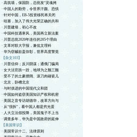
· 高筑墙，保国防，总统发“灵魂拷
· 中国人的勤劳，令世界汗颜、恐惧
· 针对中国，EB-5投资移民将关闭
· 哇塞，加入了伟大光荣正确的共和
· 川普建墙，初心不改
· 中国科技遇寒风，美国再立新法案
· 川普总统2020年连任的205个理由
· 文革对联大字报，兼侃文理科
· 华为窃贼欲盖弥彰，世界高度警觉
【杂文103】
· 川普信仰；反川阴谋；通俄门骗局
· 女大法官跌一跤，地球为之颤三颤
· 受不了的土豪摆阔、滚刀肉碰瓷儿
· 北京，卧槽北京
· 与时俱进的中国现代义和团
· 中国如何盗窃美国知识产权和机密
· 美国之音专访胡德华，改革方向与
· 从“强拆”，看中国人都是穷光蛋
· 人大立法假投降，美国鬼子不上当
· 调查多年，华为是中国政府的延伸
【美国常识】
· 美国常识十二、法律原则