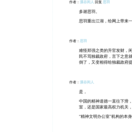
作者：
溪谷闲人
回复
思羽
多谢思羽。
思羽重出江湖，给网上带来
作者：
思羽
难怪郑强之类的升官发财，
民不骂独裁政府，言下之意
倒了，又变相得给独裁政府
作者：
溪谷闲人
是，
中国的精神道德一直往下滑，
室，还是国家最高权力机关
“精神文明办公室”机构的本