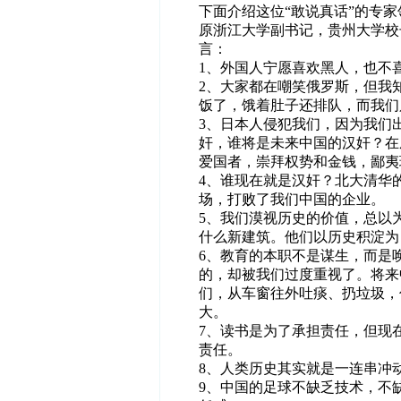
下面介绍这位“敢说真话”的专
原浙江大学副书记，贵州大学校
言：
1、外国人宁愿喜欢黑人，也不
2、大家都在嘲笑俄罗斯，但我
饭了，饿着肚子还排队，而我们
3、日本人侵犯我们，因为我们
奸，谁将是未来中国的汉奸？在
爱国者，崇拜权势和金钱，鄙夷
4、谁现在就是汉奸？北大清华
场，打败了我们中国的企业。
5、我们漠视历史的价值，总以
什么新建筑。他们以历史积淀为
6、教育的本职不是谋生，而是
的，却被我们过度重视了。将来
们，从车窗往外吐痰、扔垃圾，
大。
7、读书是为了承担责任，但现
责任。
8、人类历史其实就是一连串冲
9、中国的足球不缺乏技术，不