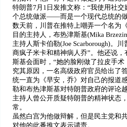
特朗普7月1日发推文称：“我使用社
个总统做派——而是一个现代总统的做
数天前，川普在推特上嘲弄一个名为
目的主持人，布热津斯基(Mika Brzezi
主持人斯卡伯勒(Joe Scarborough)
商疯子米卡和精神病人乔”。他还说，
斯基会面时，“她的脸刚做了拉皮手术
究其原因，一名高级政府官员给出了
统一直为《早安，乔》对自己的报道
勒和布热津斯基对特朗普政府的评论
主持人曾公开质疑特朗普的精神状态
常。
虽然白宫为他做辩解，但是民主党和
对他的此番推文表示谴责。