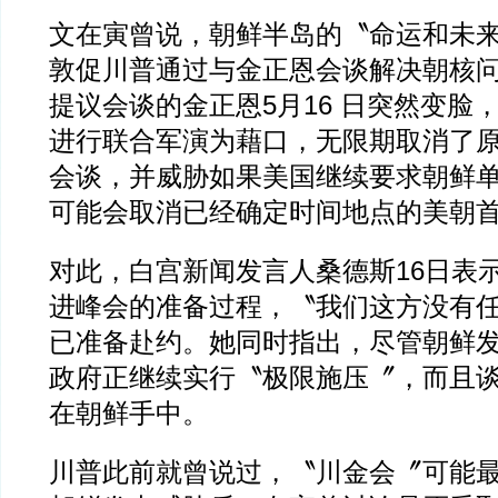
文在寅曾说，朝鲜半岛的〝命运和未
敦促川普通过与金正恩会谈解决朝核
提议会谈的金正恩5月16 日突然变脸
进行联合军演为藉口，无限期取消了
会谈，并威胁如果美国继续要求朝鲜
可能会取消已经确定时间地点的美朝
对此，白宫新闻发言人桑德斯16日表
进峰会的准备过程，〝我们这方没有
已准备赴约。她同时指出，尽管朝鲜
政府正继续实行〝极限施压〞，而且
在朝鲜手中。
川普此前就曾说过，〝川金会〞可能