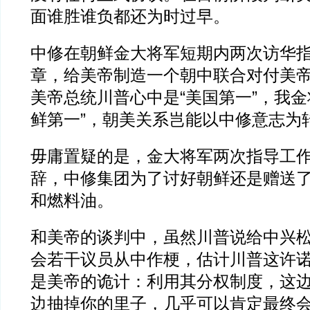
面谁胜谁负都还为时过早。
中修在朝鲜金大将军短期内两次访华
章，给美帝制造一个朝中联合对付美
美帝总统川普心中是“美国第一”，我金
鲜第一”，朝美关系岂能以中修意志为
毋庸置疑的是，金大将军两次指导工
辞，中修集团为了讨好朝鲜还是赠送
和燃料油。
和美帝的谈判中，虽然川普说给中兴
会若干议员从中作梗，估计川普这许
是美帝的诡计：利用其分权制度，这
边抽掉你的里子，几乎可以肯定最终