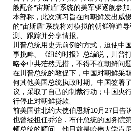
艘配备“宙斯盾”系统的美军驱逐舰参
本部称，此次演习旨在向朝鲜发出威
的“宙斯盾”系统将对模拟的朝鲜弹道
测、跟踪并分享情报。
川普总统用史无前例的方式，迫使中
事挑衅。《纽约时报》总编说，川普
略令中共茫然无措，不得不在朝鲜问
在川普总统的敦促下，中国对朝鲜采
何其他美国总统执政时期。中国签署
议，采取了自己的制裁行动；中国央
行停止对朝鲜贷款。
前美国驻北约大使伯恩斯10月27日告
也曾经担任乔治．布什总统的国务院
顿总统的顾问。他目前是哈佛大学肯