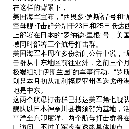
在这样的背景下，
美国海军宣布，“西奥多·罗斯福”号和“
空母舰打击群分别于23日和25日抵达
上部署在日本的“罗纳德·里根”号，美
域同时部署三个航母打击群。
美国海军本周在多份新闻公告中说，“
击群从中东地区前往亚洲，之前三个
极端组织“伊斯兰国”的军事行动。“罗
则是本月初从加利福尼亚州圣迭戈母
地是中东。
这两个航母打击群已抵达美军第七舰
舰队以日本神奈川县横须贺为基地，
平洋至东印度洋。两个航母打击群将
口访问，不过美军没有透露具体地点