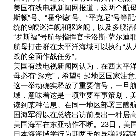
美国有线电视新闻网报道，这两个航母
斯顿”号、“霍华德”号、“平克尼”号等配
统的9艘巡洋舰和驱逐舰，以及多艘潜
“罗斯福”号航母指挥官卡洛斯·萨尔迪
航母打击群在太平洋海域可以执行“从
战的全面作战任务”。
美国有线电视新闻网认为，在西太平
母必有“深意”，希望引起地区国家注意
这一举动确实释放了重要信号，一旦
域，意味着这是一项重要军事策划，
读到某种信息。在同一地区部署三艘
国海军得以在总统出访前摆出一种居
美国海军在东亚动作不断。23日，美
日本海海域举行为期两天的导弹跟踪