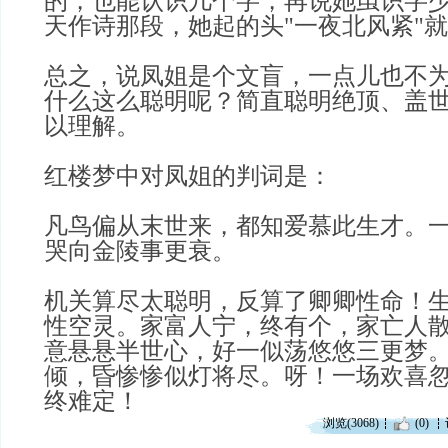
的，也能认识几个字，再说她虽识字
天作诗那段，她起的头"一夜北风紧"
总之，说凤姐是个文盲，一点儿也不
什么这么聪明呢？简直聪明绝顶、盖
以理解。
红楼梦中对凤姐的判词是：
凡鸟偏从末世来，都知爱慕此生才。
哭向金陵事更衰。
机关算尽太聪明，反算了卿卿性命！
性空灵。家富人宁，终有个，家亡人
意悬悬半世心，好一似荡悠悠三更梦
倾，昏惨惨似灯将尽。呀！一场欢喜
终难定！
浏览(3068)
(0)