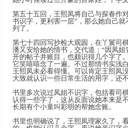
第五十五回，王熙凤将自己与探春作对
书识字，更利害一层”，那么她自己就
列了。
第七十四回写抄检大观园，在丫鬟司
潘又安给她的情书，交代道：“因凤姐
开的帖子并账目，也颇识得几个字了。
它笑嘻嘻念了一遍。不过那情书实浅
王熙凤未必看得懂。
可以肯定王熙凤
大致就认识一些日常生活的用字，还
书里多次说过凤姐不识字，包括看司
认得一些字了，这从反面说她本来是
长期有个小童叫彩明的帮她念账。
书里也明确说了，王熙凤理家久了，