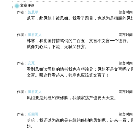
文章评论
作者：
芨芨草
留言时间：20
爪哥，此凤姐非彼凤姐。我看了题目，也以为是扭腰的凤
作者：
溪谷闲人
留言时间：20
韩寒，和党国打情骂俏的二百五，文盲不文盲一个德行。
就像刘心武，下流、无耻又狂妄。
作者：
安芃
留言时间：20
看到凤姐读司棋的情书我也有些诧异：凤姐不是文盲吗？
文盲。照这样看起来，韩寒也应该算文盲了！
作者：
溪谷闲人
留言时间：20
凤姐要是到纽约来修脚，我倾家荡产也要天天去。
作者：
爪四哥
留言时间：20
哈哈，我还以为说的是在纽约修脚的凤姐呢，进来一看，
姐.