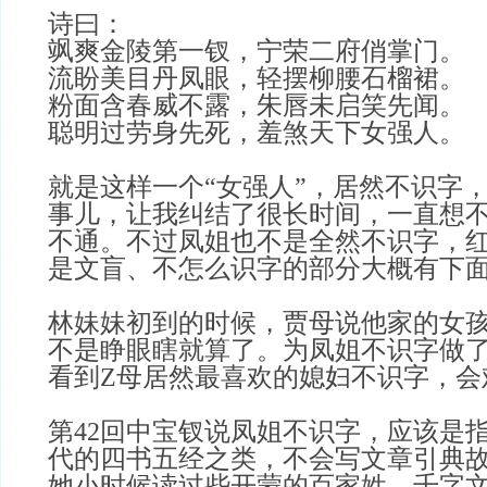
诗曰：
飒爽金陵第一钗，宁荣二府俏掌门。
流盼美目丹凤眼，轻摆柳腰石榴裙。
粉面含春威不露，朱唇未启笑先闻。
聪明过劳身先死，羞煞天下女强人。
就是这样一个“女强人”，居然不识字
事儿，让我纠结了很长时间，一直想
不通。不过凤姐也不是全然不识字，
是
文盲、不怎么识字的部分大概有下
林妹妹初到的时候，贾母说他家的女
不是睁眼瞎就算了。
为凤姐不识字做
看到Z母居然最喜欢的媳妇不识字，会
第42回中宝钗说凤姐不识字，应该是
代的四书五经之类，不会写文章引典
她小时候读过些开蒙的百家姓，千字