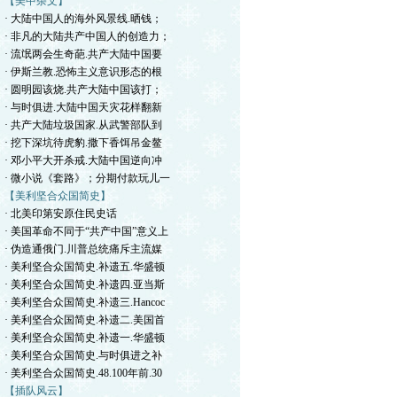
【美中杂文】
· 大陆中国人的海外风景线.晒钱；
· 非凡的大陆共产中国人的创造力；
· 流氓两会生奇葩.共产大陆中国要
· 伊斯兰教.恐怖主义意识形态的根
· 圆明园该烧.共产大陆中国该打；
· 与时俱进.大陆中国天灾花样翻新
· 共产大陆垃圾国家.从武警部队到
· 挖下深坑待虎豹.撒下香饵吊金鳌
· 邓小平大开杀戒.大陆中国逆向冲
· 微小说《套路》；分期付款玩儿一
【美利坚合众国简史】
· 北美印第安原住民史话
· 美国革命不同于“共产中国”意义上
· 伪造通俄门.川普总统痛斥主流媒
· 美利坚合众国简史.补遗五.华盛顿
· 美利坚合众国简史.补遗四.亚当斯
· 美利坚合众国简史.补遗三.Hancoc
· 美利坚合众国简史.补遗二.美国首
· 美利坚合众国简史.补遗一.华盛顿
· 美利坚合众国简史.与时俱进之补
· 美利坚合众国简史.48.100年前.30
【插队风云】