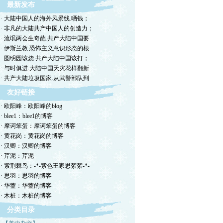
最新发布
· 大陆中国人的海外风景线.晒钱；
· 非凡的大陆共产中国人的创造力；
· 流氓两会生奇葩.共产大陆中国要
· 伊斯兰教.恐怖主义意识形态的根
· 圆明园该烧.共产大陆中国该打；
· 与时俱进.大陆中国天灾花样翻新
· 共产大陆垃圾国家.从武警部队到
友好链接
· 欧阳峰：欧阳峰的blog
· blee1：blee1的博客
· 摩诃笨蛋：摩诃笨蛋的博客
· 黄花岗：黄花岗的博客
· 汉卿：汉卿的博客
· 芹泥：芹泥
· 紫荆棘鸟：-*-紫色王家思絮絮-*-
· 思羽：思羽的博客
· 华蓥：华蓥的博客
· 木桩：木桩的博客
分类目录