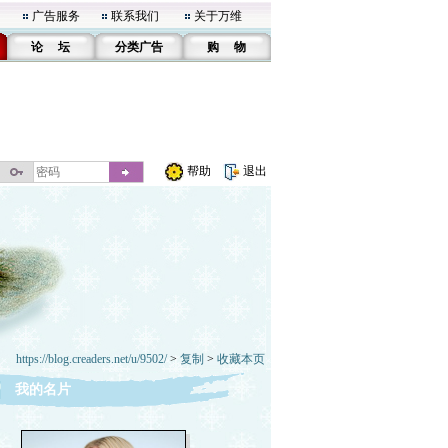
广告服务
联系我们
关于万维
论 坛
分类广告
购 物
帮助
退出
https://blog.creaders.net/u/9502/
>
复制
>
收藏本页
我的名片