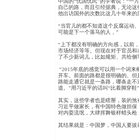
中国的“忧国忧民”的学者说：“一
自己的路，而且引经据典，无论这
他出访国外的次数比这几十年来的
“当官儿的都不知道这个反腐运动
可能是下一个落马的人，”
“上下都没有明确的方向感，以前
市场经济等等。但现在对于官员和
了不少新词儿，比如规矩、共给侧
 “2015年底的感觉可以用一个词来
开车。
前面的路都是很明确的。但
路能走通它就是一条路，哪条走不
道。”用习近平的话叫“比着脚穿鞋
其实，这些学者也是瞎掰，装的煞
习近平做家长，有中国特色做担保
对内耍流氓，大肆挥舞银样蜡头枪
其结果就是：中国梦，中国人要拔