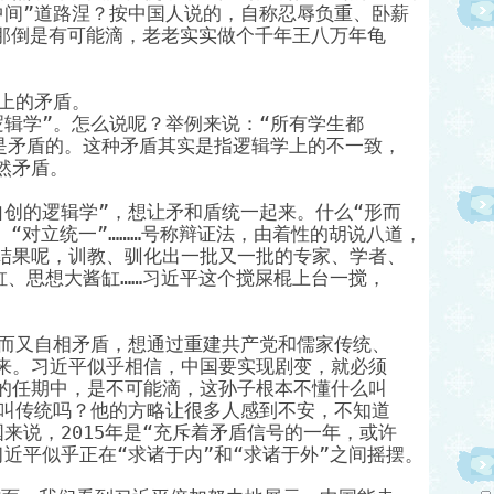
中间”道路涅？按中国人说的，自称忍辱负重、卧薪
…那倒是有可能滴，老老实实做个千年王八万年龟
上的矛盾。
逻辑学”。怎么说呢？举例来说：“所有学生都
上是矛盾的。这种矛盾其实是指逻辑学上的不一致，
然矛盾。
自创的逻辑学”，想让矛和盾统一起来。什么“形而
、“对立统一”………号称辩证法，由着性的胡说八道，
结果呢，训教、驯化出一批又一批的专家、学者、
缸、思想大酱缸……习近平这个搅屎棍上台一搅，
斧而又自相矛盾，想通过重建共产党和儒家传统、
来。习近平似乎相信，中国要实现剧变，就必须
的任期中，是不可能滴，这孙子根本不懂什么叫
能叫传统吗？他的方略让很多人感到不安，不知道
来说，2015年是“充斥着矛盾信号的一年，或许
近平似乎正在“求诸于内”和“求诸于外”之间摇摆。