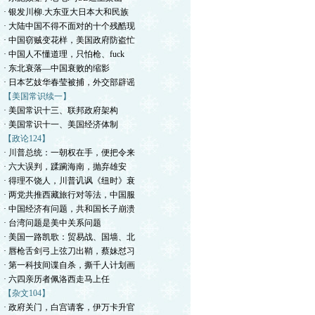
· 银发川柳.大东亚大日本大和民族
· 大陆中国不得不面对的十个残酷现
· 中国窃贼变花样，美国政府防盗忙
· 中国人不懂道理，只怕枪、fuck
· 东北衰落—中国衰败的缩影
· 日本艺妓华春莹被捕，外交部辟谣
【美国常识续一】
· 美国常识十三、联邦政府架构
· 美国常识十一、美国经济体制
【政论124】
· 川普总统：一朝权在手，便把令来
· 六大误判，蹂躏海南，抛弃雄安
· 得理不饶人，川普讥讽《纽时》衰
· 两党共推西藏旅行对等法，中国服
· 中国经济有问题，共和国长子崩溃
· 台湾问题是美中关系问题
· 美国一路凯歌：贸易战、国墙、北
· 唇枪舌剑弓上弦刀出鞘，蔡妹怼习
· 第一科技间谍自杀，撕千人计划画
· 六四亲历者佩洛西走马上任
【杂文104】
· 政府关门，白宫请客，伊万卡升官