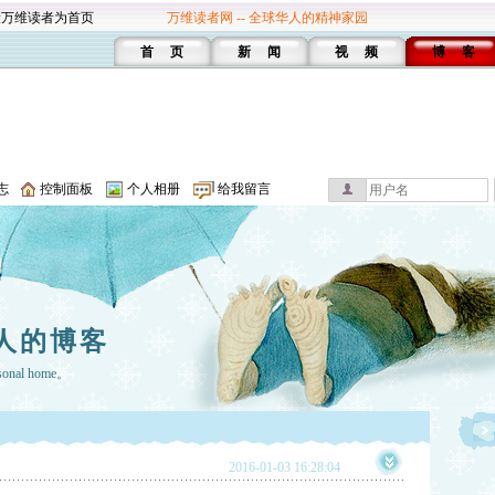
设万维读者为首页
万维读者网 -- 全球华人的精神家园
首 页
新 闻
视 频
博 客
志
控制面板
个人相册
给我留言
人的博客
rsonal home。
2016-01-03 16:28:04