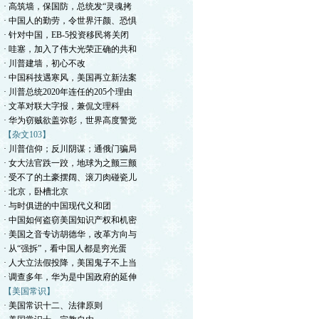
· 高筑墙，保国防，总统发“灵魂拷
· 中国人的勤劳，令世界汗颜、恐惧
· 针对中国，EB-5投资移民将关闭
· 哇塞，加入了伟大光荣正确的共和
· 川普建墙，初心不改
· 中国科技遇寒风，美国再立新法案
· 川普总统2020年连任的205个理由
· 文革对联大字报，兼侃文理科
· 华为窃贼欲盖弥彰，世界高度警觉
【杂文103】
· 川普信仰；反川阴谋；通俄门骗局
· 女大法官跌一跤，地球为之颤三颤
· 受不了的土豪摆阔、滚刀肉碰瓷儿
· 北京，卧槽北京
· 与时俱进的中国现代义和团
· 中国如何盗窃美国知识产权和机密
· 美国之音专访胡德华，改革方向与
· 从“强拆”，看中国人都是穷光蛋
· 人大立法假投降，美国鬼子不上当
· 调查多年，华为是中国政府的延伸
【美国常识】
· 美国常识十二、法律原则