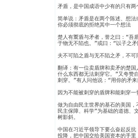
矛盾，是中国成语中少有的只有两
简单说：矛盾是在两个陈述、想法
你必须彻底的拒绝其中一个想法
楚人有鬻盾与矛者，誉之曰：“吾
于物无不陷也。”或曰：“以子之矛
夫不可陷之盾与无不陷之矛，不可
翻译：有一位卖盾牌和卖矛的楚国
什么东西都无法刺穿它。”又夸赞
刺穿。”有人问他说：“用你的矛
因为不能被刺穿的盾牌和能刺穿一
做为自由民主世界的基石的美国，
民主保障、科学”为基础的道德、
树影斜。
中国在习近平领导下要么奋起反抗
投降，把中国交给美国资本的手里