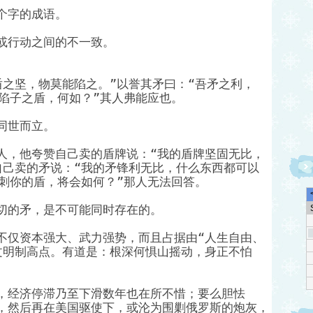
个字的成语。
或行动之间的不一致。
盾之坚，物莫能陷之。”以誉其矛曰：“吾矛之利，
陷子之盾，何如？”其人弗能应也。
同世而立。
人，他夸赞自己卖的盾牌说：“我的盾牌坚固无比，
自己卖的矛说：“我的矛锋利无比，什么东西都可以
来刺你的盾，将会如何？”那人无法回答。
切的矛，是不可能同时存在的。
不仅资本强大、武力强势，而且占据由“人生自由、
文明制高点。有道是：根深何惧山摇动，身正不怕
，经济停滞乃至下滑数年也在所不惜；要么胆怯
，然后再在美国驱使下，或沦为围剿俄罗斯的炮灰，