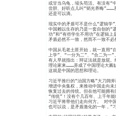
或甘当乌龟，缩头苟活。有没有“
尝胆、好听点儿叫“韬光养晦”……
还是可以滴。
现实中的矛盾可不是什么“逻辑学”
中国赖以生存的乃是一套自创的“
功”和“有些学生不用功”在逻辑
矛盾必然不一致，然而不一致不必
中国从毛老土匪开始，就一直用“
上学”、“一分为二”、“合二为一”
有人早就指出：辩证法就是放屁。
理论家来………弄成了中国理论大酱
这就是中国的思想和理论。
习近平推行的“治国方略”大刀阔
增进中央集权，来推动中国走向未
恢复过去的传统。但在他可能拥有
“传统”！没有个几百年、上千年
习近平将带他们走向何方。 对中国
也可以说，是矛盾激化的一年，”习