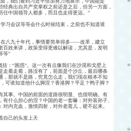
方面，我们看到习近平倍加努力地展示，中国能走
些经典出自共产党掌权之前还是之后，但另一方面，
历任中国领导人都多，而且也走得更远。”
、学习会议等等会什么时候结束，之前也不知道谁
，在八九十年代，事情要简单得多——改革，建立
老百姓来讲，政策变得更难以解读，尤其是，发明
等等”
概括：“困惑”。
这一次有点像我们在沙漠和戈壁上
是走着走着，路没有了，前面是个沙丘，
最后哪条
通，那就不是路，究竟怎么走，我们现在根本不知
”，可谁知道他什么脚涅？香港脚？平足？鸭子脚？
有其事。中国的前面的道路很明显、也很明确。有
，有什么担心的涅？中国的老一套嘛：对外装孙子、
：对内充血，激情四射，对外老蔫儿，硬不起来。
着自己的头发上天