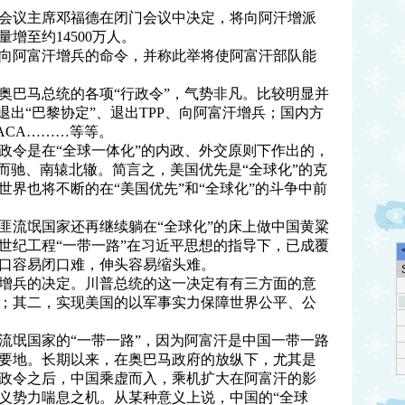
会议主席邓福德在闭门会议中决定，将向阿汗增派
量增至约14500万人。
向阿富汗增兵的命令，并称此举将使阿富汗部队能
奥巴马总统的各项“行政令”，气势非凡。比较明显并
退出“巴黎协定”、退出TPP、向阿富汗增兵；国内方
ACA………等等。
政令是在“全球一体化”的内政、外交原则下作出的，
而驰、南辕北辙。简言之，美国优先是“全球化”的克
界也将不断的在“美国优先”和“全球化”的斗争中前
匪流氓国家还再继续躺在“全球化”的床上做中国黄粱
世纪工程“一带一路”在习近平思想的指导下，已成覆
口容易闭口难，伸头容易缩头难。
增兵的决定。川普总统的这一决定有有三方面的意
；其二，实现美国的以军事实力保障世界公平、公
流氓国家的“一带一路”，因为阿富汗是中国一带一路
要地。长期以来，在奥巴马政府的放纵下，尤其是
政令之后，中国乘虚而入，乘机扩大在阿富汗的影
义势力喘息之机。从某种意义上说，中国的“全球