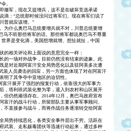
护伞。
即撤军，现在又提增兵，这不是在破坏竞选承诺
说滴：“总统那时候没问过将军们。现在将军们说了
川普就应该增。”
。为什么奥巴马总统要增兵就不对，川普总统要增
奥巴马不听那些将军的话。那些将军都说奥巴马不尊重
，世界是变化滴，美国想增就增、想扯就扯，中国
状的相关评论和上面说的意思完全一样：
长的一场对外战争，目前仍然没有结束的迹象。此
既是对近期阿富汗安全局势恶化以及驻阿美多次遭
班武装人员袭击的回应，另一方面也体现了对在阿富汗
表明了其争夺中亚地区的迫切性。
速在阿富汗展开了强烈的报复行动，依靠强大的军事力
后，塔利班武装化整为零，退入到农村和山区展开
但仍然顽强存在。2014年12月，奥巴马政府宣布
阿富汗的战斗行动，所留部队主要从事军事顾问、
，不直接参与战斗，而将作战任务逐渐转交给阿富
全局势持续恶化，各类安全事件层出不穷。活跃在
府武装、走私贩毒团伙等迅速行动起来，通过多种