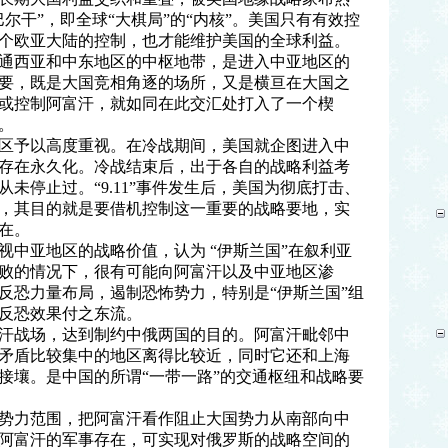
尔干”，即全球“大棋局”的“内核”。美国只有有效控
个欧亚大陆的控制，也才能维护美国的全球利益。
通西亚和中东地区的中枢地带，是进入中亚地区的
要，既是大国竞相角逐的场所，又是横亘在大国之
或控制阿富汗，就如同在此交汇处打入了一个楔
。
区予以高度重视。在冷战期间，美国就企图进入中
存在永久化。冷战结束后，出于各自的战略利益考
未停止过。“9.11”事件发生后，美国为彻底打击、
，其目的就是要借机控制这一重要的战略要地，实
在。
视中亚地区的战略价值，认为 “伊斯兰国”在叙利亚
败的情况下，很有可能向阿富汗以及中亚地区渗
反恐力量布局，遏制恐怖势力，特别是“伊斯兰国”组
反恐效果付之东流。
汗战场，达到制约中俄两国的目的。阿富汗毗邻中
矛盾比较集中的地区离得比较近，同时它还和上海
接壤。是中国的所谓“一带一路”的交通枢纽和战略要
势力范围，把阿富汗看作阻止大国势力从南部向中
阿富汗的军事存在，可实现对俄罗斯的战略空间的