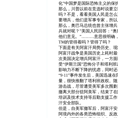
化”中国梦是国际恐怖主义的保
那么，川普以前在竞选时说要立
吗？不是，看看美国人民是怎么
要增兵，他们是军事专家，所以
那么，奥巴马总统也曾主张增兵
兵就对呢？”美国人民回答：“
他们意见。”………意思很明确
TM的管得着吗？管得了吗？
下面是有关阿富汗局势历史、现
阿富汗战争是美国历史上耗时最
次美国决定增兵阿富汗，一方面
受“伊斯兰国”恐怖分子和塔利
影响力不断下降的忧
虑
，同时还
“9·11”事件发生后，美国迅
量，很快推翻了塔利班政权。随
游击战，尽管遭受美军多次围剿，
撤离大部分驻阿美军，结束了在
培训及技术支持等后勤支援工作
汗安全部队。
但是，自美军撤军后，阿富汗安
阿境内外的各类恐怖组织、反政