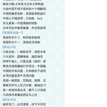
· 银发川柳.大东亚大日本大和民族
· 大陆中国不得不面对的十个残酷现
· 中国窃贼变花样，美国政府防盗忙
· 中国人不懂道理，只怕枪、fuck
· 东北衰落—中国衰败的缩影
· 日本艺妓华春莹被捕，外交部辟谣
【美国常识续一】
· 美国常识十三、联邦政府架构
· 美国常识十一、美国经济体制
【政论124】
· 川普总统：一朝权在手，便把令来
· 六大误判，蹂躏海南，抛弃雄安
· 得理不饶人，川普讥讽《纽时》衰
· 两党共推西藏旅行对等法，中国服
· 中国经济有问题，共和国长子崩溃
· 台湾问题是美中关系问题
· 美国一路凯歌：贸易战、国墙、北
· 唇枪舌剑弓上弦刀出鞘，蔡妹怼习
· 第一科技间谍自杀，撕千人计划画
· 六四亲历者佩洛西走马上任
【杂文104】
· 政府关门，白宫请客，伊万卡升官