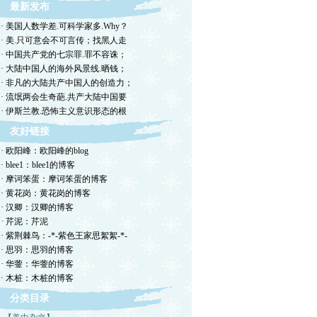
最新发布
· 美国人数学差.可科学家多.Why？
· 美.只可意会不可言传；找黑人走
· 中国共产党的七宗罪.罪不容诛；
· 大陆中国人的海外风景线.晒钱；
· 非凡的大陆共产中国人的创造力；
· 流氓两会生奇葩.共产大陆中国要
· 伊斯兰教.恐怖主义意识形态的根
友好链接
· 欧阳峰：欧阳峰的blog
· blee1：blee1的博客
· 摩诃笨蛋：摩诃笨蛋的博客
· 黄花岗：黄花岗的博客
· 汉卿：汉卿的博客
· 芹泥：芹泥
· 紫荆棘鸟：-*-紫色王家思絮絮-*-
· 思羽：思羽的博客
· 华蓥：华蓥的博客
· 木桩：木桩的博客
分类目录