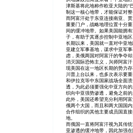
津斯基将此地称作欧亚大陆的“巴
制这一核心地带，才能保证对整
而阿富汗处于东亚连接南亚、贯
重要门户，战略地理位置十分重
间的缓冲地带。如果美国能拥有
子，有助于其逐步控制中亚地区
长期以来，美国就一直对中亚地
亚建立军事基地，谋求中亚军事
虑
，美俄两国对阿富汗的争夺却从
消灭国际恐怖主义，兴师阿富汗
现美国在这一地区长期的势力存
川普上台以来，也多次表示要重
和伊拉克等中东国家战场全面溃
透，为此必须要强化中亚方向的
织向中亚强势渗透，避免之前的
此外，美国还希望充分利用阿富
俄两个大国，而且和两大国国内
合作组织的其他主要成员国直接
地。
而俄国一直将阿富汗视为其传统
亚渗透的缓冲地带，因此加强在