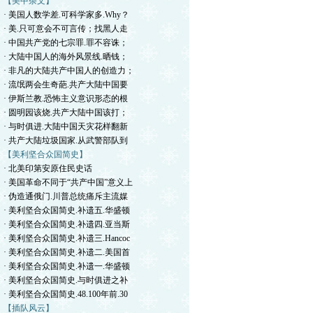
【美中杂文】
· 美国人数学差.可科学家多.Why？
· 美.只可意会不可言传；找黑人走
· 中国共产党的七宗罪.罪不容诛；
· 大陆中国人的海外风景线.晒钱；
· 非凡的大陆共产中国人的创造力；
· 流氓两会生奇葩.共产大陆中国要
· 伊斯兰教.恐怖主义意识形态的根
· 圆明园该烧.共产大陆中国该打；
· 与时俱进.大陆中国天灾花样翻新
· 共产大陆垃圾国家.从武警部队到
【美利坚合众国简史】
· 北美印第安原住民史话
· 美国革命不同于“共产中国”意义上
· 伪造通俄门.川普总统痛斥主流媒
· 美利坚合众国简史.补遗五.华盛顿
· 美利坚合众国简史.补遗四.亚当斯
· 美利坚合众国简史.补遗三.Hancoc
· 美利坚合众国简史.补遗二.美国首
· 美利坚合众国简史.补遗一.华盛顿
· 美利坚合众国简史.与时俱进之补
· 美利坚合众国简史.48.100年前.30
【插队风云】