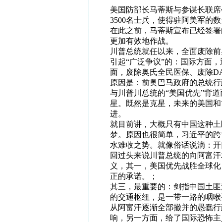
美国防部长马蒂斯与参谋长联席
3500名士兵，使得驻阿美军的数
在此之前，马蒂斯宣布已经签署
更加有效地作战。
川普总统就任以来，全面废除前
引起“广泛争议”的：国际方面，
面，废除奥氏全民医保、废除D
原因是：前奥巴马政府的总统行
与川普川总统的“美国优先”背道
星。既然是克星，未来的美国和世
进。
就目前讲，大概只有中国这种土
梦。原因也很简单，习近平的跨
水难收之势。就像俗话说滴：开
回过头来说川普总统的向阿富汗
义，其一，美国优先战胜全球化
正的承诺。；
其三，最重要的：剑指中国土匪
的交通枢纽，是一带一路的咽喉
从阿富汗逐渐全部撤并的愚蠢行
响，另一方面，给了国际恐怖主