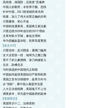
· 高筑墙，保国防，总统发“灵魂拷
· 中国人的勤劳，令世界汗颜、恐惧
· 针对中国，EB-5投资移民将关闭
· 哇塞，加入了伟大光荣正确的共和
· 川普建墙，初心不改
· 中国科技遇寒风，美国再立新法案
· 川普总统2020年连任的205个理由
· 文革对联大字报，兼侃文理科
· 华为窃贼欲盖弥彰，世界高度警觉
【杂文103】
· 川普信仰；反川阴谋；通俄门骗局
· 女大法官跌一跤，地球为之颤三颤
· 受不了的土豪摆阔、滚刀肉碰瓷儿
· 北京，卧槽北京
· 与时俱进的中国现代义和团
· 中国如何盗窃美国知识产权和机密
· 美国之音专访胡德华，改革方向与
· 从“强拆”，看中国人都是穷光蛋
· 人大立法假投降，美国鬼子不上当
· 调查多年，华为是中国政府的延伸
【美国常识】
· 美国常识十二、法律原则