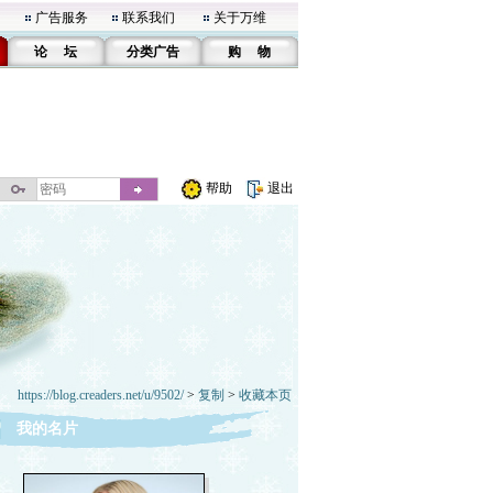
广告服务
联系我们
关于万维
论 坛
分类广告
购 物
帮助
退出
https://blog.creaders.net/u/9502/
>
复制
>
收藏本页
我的名片