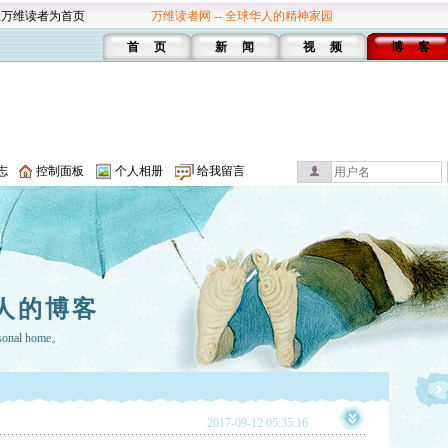
设万维读者为首页
万维读者网 -- 全球华人的精神家园
首 页
新 闻
视 频
博 客
志
控制面板
个人相册
给我留言
人的博客
rsonal home。
2017-09-12 05:35:16