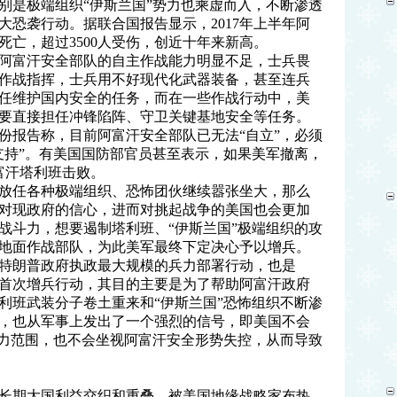
别是极端组织“伊斯兰国”势力也乘虚而入，不断渗透
大恐袭行动。据联合国报告显示，2017年上半年阿
民死亡，超过3500人受伤，创近十年来新高。
阿富汗安全部队的自主作战能力明显不足，士兵畏
作战指挥，士兵用不好现代化武器装备，甚至连兵
任维护国内安全的任务，而在一些作战行动中，美
要直接担任冲锋陷阵、守卫关键基地安全等任务。
布一份报告称，目前阿富汗安全部队已无法“自立”，必须
支持”。有美国国防部官员甚至表示，如果美军撤离，
富汗塔利班击败。
放任各种极端组织、恐怖团伙继续嚣张坐大，那么
对现政府的信心，进而对挑起战争的美国也会更加
战斗力，想要遏制塔利班、“伊斯兰国”极端组织的攻
地面作战部队，为此美军最终下定决心予以增兵。
特朗普政府执政最大规模的兵力部署行动，也是
汗的首次增兵行动，其目的主要是为了帮助阿富汗政府
利班武装分子卷土重来和“伊斯兰国”恐怖组织不断渗
，也从军事上发出了一个强烈的信号，即美国不会
势力范围，也不会坐视阿富汗安全形势失控，从而导致
长期大国利益交织和重叠，被美国地缘战略家布热