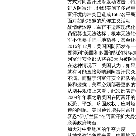
方式对阿富汗政府发动攻击，特
进入阿富汗，组织实施了多起重
富汗境内冲突已造成1662名平
面对如此猖獗的恐怖主义活动，
战情绪浓厚，军官不适应现代化
员招募也无法达标，根本无法胜
军不但要手把手地指导，甚至还
2016年12月，美国国防部发
要得到“美国和多国部队的持续
阿富汗安全部队将在3天内被阿
在这种情况下，美国认为，如果
就有可能直接影响到阿富汗民众
不满。而
鉴
于阿富汗安全部队的
势和袭扰，美军必须部署更多的
从增兵规模上来看，此次部署是
2009年年底之后美国在阿富
反恐、平叛、
巩
固政权，应对塔
透的问题。美国通过增兵阿富汗
容忍“伊斯兰国”在阿富汗扩大
亲美政府垮台。
加大对中亚地区的争夺力度
从地缘政治角度来看，中亚地区