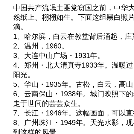
中国共产流氓土匪党窃国之前，中华
然纸上、栩栩如生。下面这组黑白照
滴。
1、哈尔滨，白云在教堂背后涌起，庄
2、温州，1960。
3、大连中山广场・1931年。
4、郑州・北大清真寺1933年。温暖
阳光。
5、华山・1935年。古松，白云，高
6、云南保山・1938年。城门映照下
走于世间的芸芸众生。
7、长江・1946年。这幅画面，可以
8、广州珠江・1949年。天光水影，
到这样的风景。