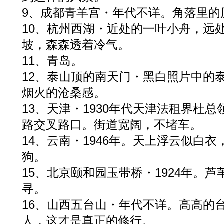
9、成都青羊宫・年代不详。角落里的
10、杭州西湖・近处的一叶小舟，远
坡，森森透着冷气。
11、青岛。
12、泰山顶的南天门・黑白照片中的
烟火的沧桑感。
13、天津・1930年代天津法租界杜
路交叉路口。街道宽阔，不堵车。
14、云南・1946年。天上浮云似白
狗。
15、北京颐和园玉带桥・1924年。
寻。
16、山西五台山・年代不详。高高的
人，这才是真正的修行。