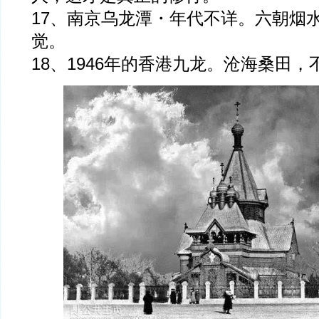
17、南京乌龙潭・年代不详。六朝烟
觉。
18、1946年的香港九龙。沧海桑田，