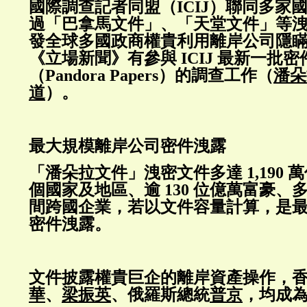
國際調查記者同盟（ICIJ）聯同多家
過「巴拿馬文件」、「天堂文件」等
發全球多國政商權貴利用離岸公司隱
《立場新聞》有參與 ICIJ 最新一批
（Pandora Papers）的調查工作（
潘朵
道
）。
最大規模離岸公司密件洩露
「潘朵拉文件」洩密文件多達 1,190 萬
個國家及地區、逾 130 位億萬富豪、
間跨國企業，若以文件容量計算，是
密件洩露。
文件披露權貴巨企的離岸資產操作，
華
、
梁振英
、俄羅斯總統
普京
，均成