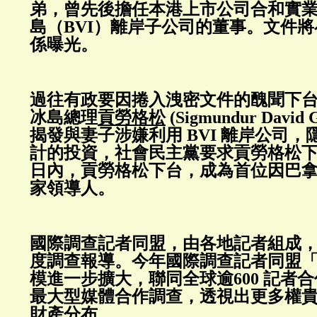
弟，曾先後擔任本港上市公司合和實
島（BVI）離岸子公司的董事。文件
係曝光。
過往有政要因捲入洩密文件的醜聞下台。
冰島總理
貢勞格松
(Sigmundur David
揭發與妻子涉嫌利用 BVI 離岸公司
計的投資，社會民主黨要求貢勞格松下
日內，貢勞格松下台，成為首位因巴
家領導人。
國際調查記者同盟，由各地記者組成
度調查報導。今年國際調查記者同盟
模進一步擴大，聯同全球逾600 記者
最大型媒體合作調查，透視出更多權
財產分布。