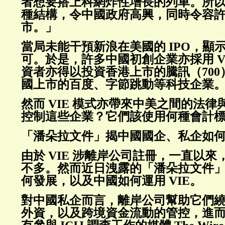
者想要搭上科網炸性增長的列車。所
種結構，令中國政府高興，同時令容
市。」
當局未能干預新浪在美國的 IPO，顯示 
可。於是，許多中國初創企業亦採用 V
資者亦得以投資香港上市的騰訊（70
國上市的百度、字節跳動等科技企業
然而 VIE 模式亦帶來中美之間的法
控制這些企業？它們該使用何種會計
「潘朵拉文件」揭中國國企、私企如何運
由於 VIE 涉離岸公司註冊，一直以
不多。然而近日洩露的「潘朵拉文件」，
何發展，以及中國如何運用 VIE。
對中國私企而言，離岸公司幫助它們
外資，以及跨境資金流動的管控，進