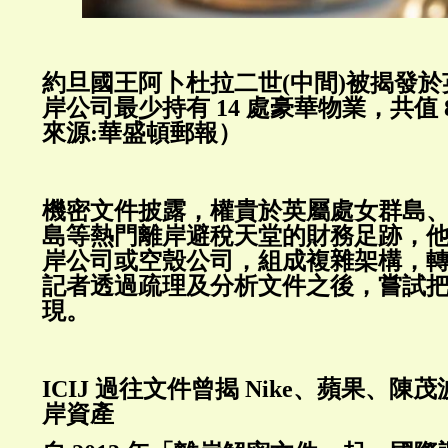
約旦國王阿卜杜拉二世(中間)被揭發
岸公司最少持有 14 處豪華物業，共值 
來源:華盛頓郵報）
機密文件披露，權貴於英屬處女群島
島等熱門離岸避稅天堂的財務足跡，
岸公司或空殼公司，組成複雜架構，
記者透過疏理及分析文件之後，嘗試
現。
ICIJ 過往文件曾揭 Nike、蘋果、
岸資產