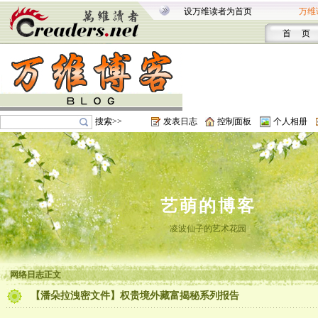
设万维读者为首页
万维
首 页
搜索>>
发表日志
控制面板
个人相册
艺萌的博客
凌波仙子的艺术花园
网络日志正文
【潘朵拉洩密文件】权贵境外藏富揭秘系列报告