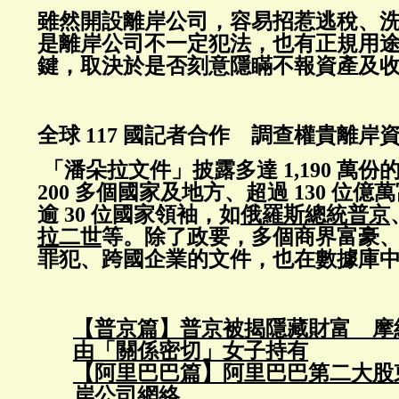
雖然開設離岸公司，容易招惹逃稅、
是離岸公司不一定犯法，也有正規用
鍵，取決於是否刻意隱瞞不報資產及
全球 117 國記者合作 調查權貴離岸
「潘朵拉文件」披露多達 1,190 萬
200 多個國家及地方、超過 130 位
逾 30 位國家領袖，如
俄羅斯總統普京
拉二世
等。除了政要，多個商界富豪
罪犯、跨國企業的文件，也在數據庫
【普京篇】普京被揭隱藏財富 摩
由「關係密切」女子持有
【阿里巴巴篇】阿里巴巴第二大股
岸公司網絡