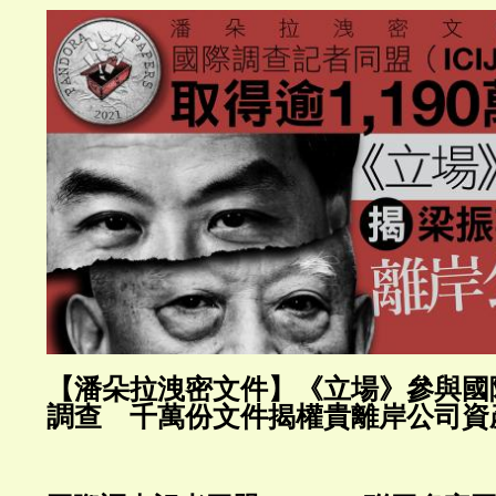
【潘朵拉洩密文件】《立場》參與國
調查 千萬份文件揭權貴離岸公司資