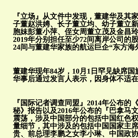
『立场』从文件中发现，董建华及其
子董赵洪娉、长子董立均、幼子董立
胞妹彭董小萍、侄女周董立茂及金昌玲等
2019年分别担任至少72间离岸公司的
24间与董建华家族的航运巨企“东方海
董建华现年84岁，10月1日罕见缺席
华事后通过发言人表示，因身体不适
『国际记者调查同盟』2014年公布的
秘》报告以及2016年公布的『巴拿马
震荡，涉及中国部分的包括中国红色
量细节，其中涉及的包括中国国家主
贵、前总理李鹏之女李小琳、中国政