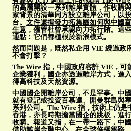
有參與 ICIJ 調查工作的媒體 The Wir
的高層開設一系列離岸實體，作收購
家背景的清華同方設立離岸公司，以
台。
文件還揭發力拓集團如何與中國
生意
，儘管杜曾承認向力拓行賄。這
通點﹕它們都植根於新浪模式。
然而問題是，既然私企用 VIE 繞過
不會打擊？
The Wire 指，中國政府容許 VIE
企業獲利，國企亦透過離岸方式，進
得高科技及天然資源。
中國國企開離岸公司，不是罕事。中
就有登記或投資百慕達、開曼群島與
系列公司。The Wire 指，技術上仍
香港，亦長時期擔當國企的跳板，進
收購。報道又指，在一帶一路下，中
借助離岸金融中心，在全球修橋築路