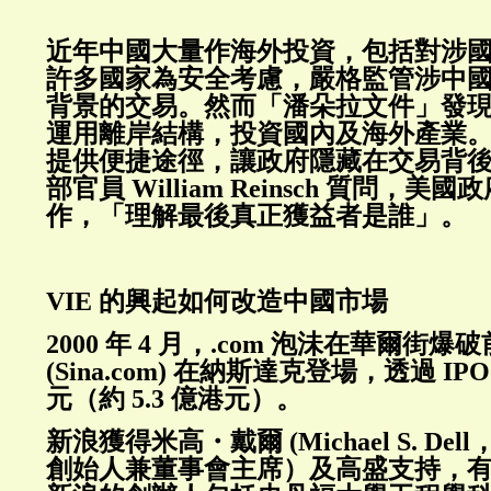
近年中國大量作海外投資，包括對涉
許多國家為安全考慮，嚴格監管涉中
背景的交易。然而「潘朵拉文件」發
運用離岸結構，投資國內及海外產業
提供便捷途徑，讓政府隱藏在交易背
部官員 William Reinsch 質問，
作，「理解最後真正獲益者是誰」。
VIE 的興起如何改造中國市場
2000 年 4 月，.com 泡沬在華爾街爆
(Sina.com) 在納斯達克登場，透過 IPO 
元（約 5.3 億港元）。
新浪獲得米高・戴爾 (Michael S. Dell
創始人兼董事會主席）及高盛支持，有 