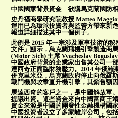
中國國家背景資金 欲購烏克蘭國防
史丹福商學研究院教授 Matteo Maggio
運用已為環球投資者與監管方帶來新危機。T
報道詳細描述其中一個例子。
此例是 2015 年一宗涉及軍事技術的
文件」顯示，烏克蘭飛機引擎製造商
(Motor Sich) 主席 Vyacheslav Bog
中國政府背景的企業家出售其公司一
達西奇正面臨財務壓力。2014 年俄
併克里米亞，烏克蘭政府停止向俄羅
戰鬥機與攻擊直升機引擎，其銷售額
馬達西奇的客戶之一，是中國解放軍
提議出資。這些資金來自中國富商王
資金來源是中國的開發性金融機構國
中國投資者設立了多家離岸公司，包