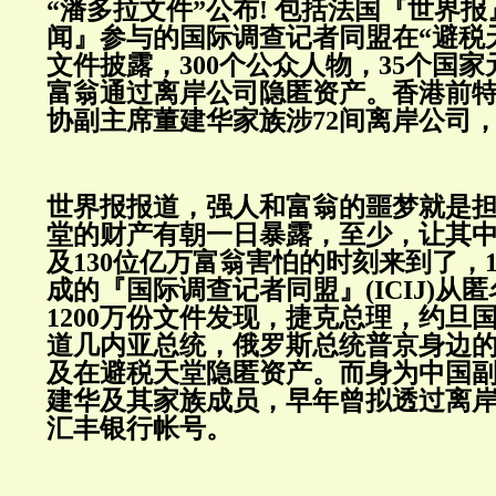
“潘多拉文件”公布! 包括法国『世界
闻』参与的国际调查记者同盟在“避税
文件披露，300个公众人物，35个国家
富翁通过离岸公司隐匿资产。香港前
协副主席董建华家族涉72间离岸公司
世界报报道，强人和富翁的噩梦就是
堂的财产有朝一日暴露，至少，让其中
及130位亿万富翁害怕的时刻来到了，1
成的『国际调查记者同盟』(ICIJ)从
1200万份文件发现，捷克总理，约旦
道几内亚总统，俄罗斯总统普京身边
及在避税天堂隐匿资产。而身为中国
建华及其家族成员，早年曾拟透过离
汇丰银行帐号。