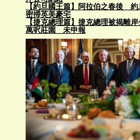
【約旦國王篇】阿拉伯之春後 約
密掃英美豪宅
【捷克總理篇】捷克總理被揭離岸公
萬呎莊園 未申報