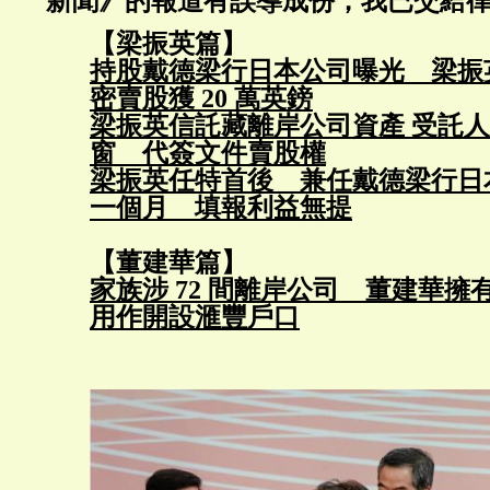
新聞》的報道有誤導成份，我已交給
【梁振英篇】
持股戴德梁行日本公司曝光 梁振
密賣股獲 20 萬英鎊
梁振英信託藏離岸公司資產 受託
窗 代簽文件賣股權
梁振英任特首後 兼任戴德梁行日
一個月 填報利益無提
【董建華篇】
家族涉 72 間離岸公司 董建華擁有
用作開設滙豐戶口