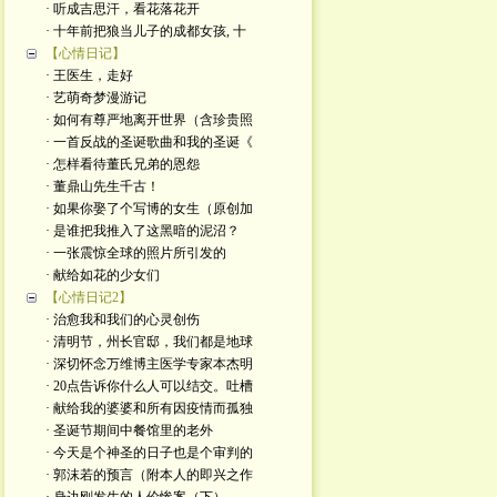
· 听成吉思汗，看花落花开
· 十年前把狼当儿子的成都女孩, 十
【心情日记】
· 王医生，走好
· 艺萌奇梦漫游记
· 如何有尊严地离开世界（含珍贵照
· 一首反战的圣诞歌曲和我的圣诞《
· 怎样看待董氏兄弟的恩怨
· 董鼎山先生千古！
· 如果你娶了个写博的女生（原创加
· 是谁把我推入了这黑暗的泥沼？
· 一张震惊全球的照片所引发的
· 献给如花的少女们
【心情日记2】
· 治愈我和我们的心灵创伤
· 清明节，州长官邸，我们都是地球
· 深切怀念万维博主医学专家本杰明
· 20点告诉你什么人可以结交。吐槽
· 献给我的婆婆和所有因疫情而孤独
· 圣诞节期间中餐馆里的老外
· 今天是个神圣的日子也是个审判的
· 郭沫若的预言（附本人的即兴之作