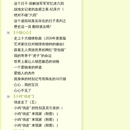
· 这个日子-前解放军军官忆述六四
· 战地女记者的血腥之夜-纪录片《
· 绝对不碰“六四”
· 这个虚拟却真实存在的日子系列之
· 歷史這一頁 翻得過去嗎?
【小猫心心】
· 史上十大猫咪歌曲（2026年更新版
· 艺术家往往对猫情有独钟的缘由1
· 跟着主人周游世界的网红“背包猫”
· 我的寄养子“虎子”的命运
· 世界上最让人细思极恐的动物
· 一个爱猫者的猝逝
· 爱猫人的杰作
· 因身体的特别记号而闻名的10只猫
· 心心，我的宝贝
· 心心不见了
【小鸡“俏皮”】
· 俏皮走了（五）
· 小鸡“俏皮” 的性别及其引发的（
· 小鸡“俏皮” 来我家（附图） (
· 小鸡“俏皮” 来我家（附图） (
· 小鸡“俏皮” 来我家（附图） (