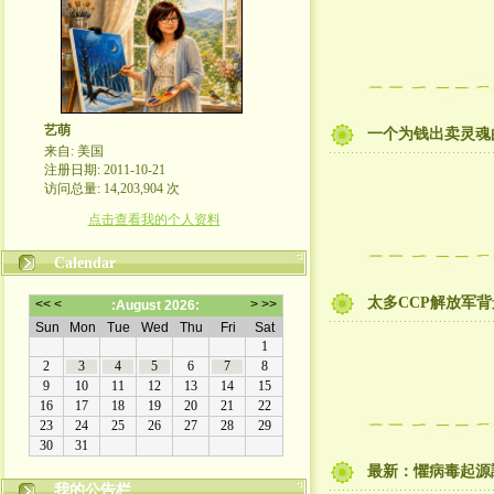
艺萌
一个为钱出卖灵魂
来自: 美国
注册日期: 2011-10-21
访问总量: 14,203,904 次
点击查看我的个人资料
Calendar
太多CCP解放军背景
哪裡有自由，哪裡就是祖國
最新：懼病毒起源
我的公告栏