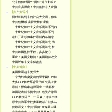
· 北京如何对国外“网红”施加影响力
· 中共官员泄密！中共监控令人发指
【共产黄昏2】
· 面对可能到来的社会大变局，你将
· 中共危機感 讓習攬權合理化
· 二十世纪极权主义音乐漫谈系列四
· 二十世纪极权主义音乐漫谈系列三
· 老灯开讲彭帅事件最新内幕消息
· 二十世纪极权主义音乐漫谈之 为
· 二十世纪极权主义音乐漫谈之 极
· 中共跨國監控手段，步步驚心
· 重发：美国安顾问：美国期待改变
· 中国近年来文字狱盘点
【中美博弈】
· 美国比看起来更强大
· 一个为钱出卖灵魂的歪果网红巴特
· 太多CCP解放军背景的研究员潜伏
· 最新：懼病毒起源調查 中共再發
· 加国记者新书揭中共红色资产渗透
· CCP 教授陈平：中国赢了这场生物
· 原中共海军中校参谋姚诚在波多马
· 曾峥译文：中共“國師”金燦榮自曝