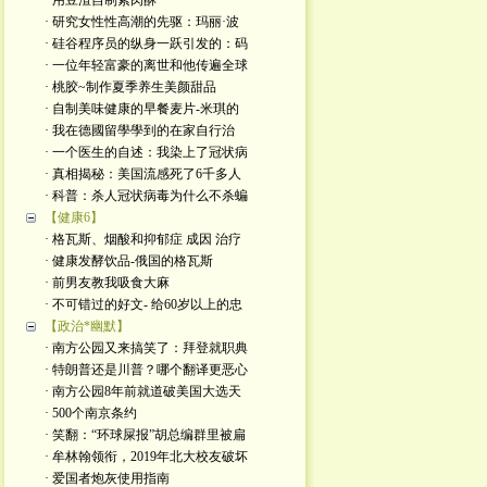
· 用豆渣自制素肉酥
· 研究女性性高潮的先驱：玛丽·波
· 硅谷程序员的纵身一跃引发的：码
· 一位年轻富豪的离世和他传遍全球
· 桃胶~制作夏季养生美颜甜品
· 自制美味健康的早餐麦片-米琪的
· 我在德國留學學到的在家自行治
· 一个医生的自述：我染上了冠状病
· 真相揭秘：美国流感死了6千多人
· 科普：杀人冠状病毒为什么不杀蝙
【健康6】
· 格瓦斯、烟酸和抑郁症 成因 治疗
· 健康发酵饮品-俄国的格瓦斯
· 前男友教我吸食大麻
· 不可错过的好文- 给60岁以上的忠
【政治*幽默】
· 南方公园又来搞笑了：拜登就职典
· 特朗普还是川普？哪个翻译更恶心
· 南方公园8年前就道破美国大选天
· 500个南京条约
· 笑翻：“环球屎报”胡总编群里被扁
· 牟林翰领衔，2019年北大校友破坏
· 爱国者炮灰使用指南