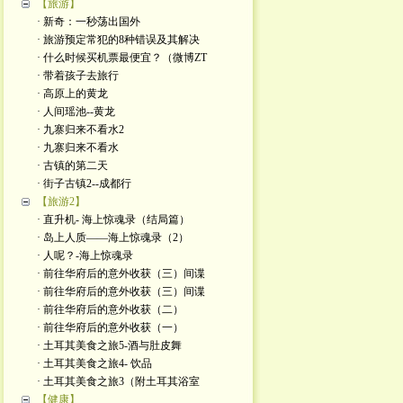
【旅游】
· 新奇：一秒荡出国外
· 旅游预定常犯的8种错误及其解决
· 什么时候买机票最便宜？（微博ZT
· 带着孩子去旅行
· 高原上的黄龙
· 人间瑶池--黄龙
· 九寨归来不看水2
· 九寨归来不看水
· 古镇的第二天
· 街子古镇2--成都行
【旅游2】
· 直升机- 海上惊魂录（结局篇）
· 岛上人质——海上惊魂录（2）
· 人呢？-海上惊魂录
· 前往华府后的意外收获（三）间谍
· 前往华府后的意外收获（三）间谍
· 前往华府后的意外收获（二）
· 前往华府后的意外收获（一）
· 土耳其美食之旅5-酒与肚皮舞
· 土耳其美食之旅4- 饮品
· 土耳其美食之旅3（附土耳其浴室
【健康】