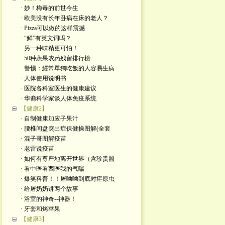
· 妙！梅毒的前世今生
· 欧美没有长年卧病在床的老人？
· Pizza可以做的这样震撼
· “鲜”有英文词吗？
· 另一种味精更可怕！
· 50种蔬果农药残留排行榜
· 警惕：經常單獨吃飯的人容易生病
· 人体使用说明书
· 医院各科室医生的健康建议
· 华裔科学家谈人体免疫系统
【健康2】
· 自制健康加应子果汁
· 腰椎间盘突出症保健操图解(全套
· 混子哥图解疫苗
· 老雷说疫苗
· 如何有尊严地离开世界（含珍贵照
· 看中医看西医我的气喘
· 爆笑科普！！屠呦呦到底对疟原虫
· 给屠奶奶讲两个故事
· 浴室的神奇--神器！
· 牙套和烤苹果
【健康3】