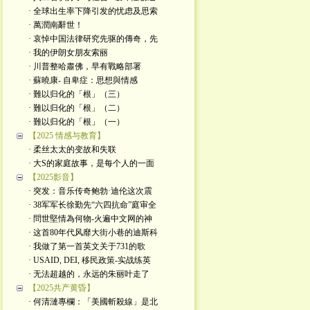
· 全球出生率下降引发的忧虑及思索
· 萬潤南辭世！
· 哀悼中国法律研究先驱的傳奇，先
· 我的伊朗女朋友索丽
· 川普整哈肅佛，早有戰略部署
· 蘇曉康- 自卑症：思想與情感
· 難以归化的「根」（三）
· 難以归化的「根」（二）
· 難以归化的「根」（一）
【2025 情感与教育】
· 柔丝太太的变故和失联
· 大S的家庭故事，是每个人的一面
【2025影音】
· 突发：音乐传奇鲍勃·迪伦这次震
· 38军军长徐勤先“六四抗命”庭审全
· 問世堅情為何物-火遍中文网的神
· 这首80年代风靡大街小巷的迪斯科
· 我做了第一首英文关于731的歌
· USAID, DEI, 移民政策-实战练英
· 无法超越的，永远的朱丽叶走了
【2025共产黄昏】
· 何清漣專欄：「美國斬殺線」是北