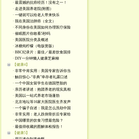
· 最震撼的抗癌经历！没有之一！
· 走进美国养老院(附图）
· 一键就可以给老人带来快乐
· 我在美国治肺癌（全文）
· 不同身份在美国如何办理医疗保险
· 催眠图片你敢看5秒吗
· 美国医院分类及概述
· 冰糖炖柠檬（电饭煲版）
· BBC纪录片：最佳／最差饮食国排
· DIY一分钟懒人健康芝麻糊
【健康4】
· 非常中肯实用：美国专家告诉你当
· 触目惊心-“非典”幸存者礼露口述
· 一个中国女留学生在德国堕胎的
· 亲历者讲述：抱团养老的现实真相
· 美国以一站式养老市场蓬勃
· 北京地坛等16家大医院医生齐发声
· 一个骗子自述：我是怎么洗劫中国
· 非常实用：老人跌倒骨折后专家给
· 中国哪里的饮食习惯最危险？
· 最值得收藏的图解体检报告！
【健康5】