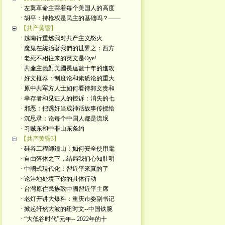
· 左翼革命主宰着每个美国人的高度
· 胡平：持枪权是民主的基础吗？——
【共产黄昏】
· 越南行重燃我对共产主义怒火
· 魔鬼在統治著我們的世界之：西方
· 老死不相往来的英文是Oye!
· 共產主義對美國長達數十年的進攻
· 好文推荐：制度论和素质论的重大
· 原中共军方人士如何看待郭文贵和
· 幸存者和见证人的控诉：消失的七
· 邪恶：把诱奸当成神话故事传授给
· 沉思录：论每个中国人都是流氓
· 习贼东和中非山东条约
【共产黄昏3】
· 硅谷工程師鐘山：如何安全使用電
· 自由落体之下，结局我们心知肚明
· 中國式現代化：習近平來真的了
· 论洼地处境下你的具体行动
· 台灣原住民族致中國習近平主席
· 老灯开讲大爆料：重庆市委副书记
· 掀起轩然大波的纽时文--中国铁腕
· “大低谷时代”元年-- 2022年的十