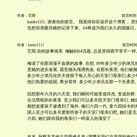
作者：
艺萌
留言时间：20
kanke1111, 谢谢你的留言。 我觉得你应该开设个博客，
也把你亲眼目睹的记录下来。64将成为我们永久的国殇日
作者：kanke1111
留言时间：20
艺萌,你的故事很美. 俺触到64话题, 总是变得跟平常不一样,
俺读了你那浪漫不血腥的故事, 在想, 89年多少年少的弟兄热
意她的进步发展, 愿意抛头颅洒热血, 在那长夜里, 他们被抛弃
多少年少弟兄化作天使留下每人关心的天安门母亲们,多少
他们热爱的祖国, 离乡背井. 多少年少弟兄在那一个长夜里,
回想那年六月的六天里, 我们瞬间可能变成肖杰, 变成孙辉
生活黑暗的长夜里. 至少我们可以多关照天安门母亲们, 她
都把老婆孩子渗透到了海外, 俺们六四一代, 拿六四绿卡
国人至少可以多关爱那些丧子的天安门母亲们吧, 她们是无
六四, 她们跟你我的母亲们一样该儿孙满堂了 ......
肖杰, 孙辉及其他六四受难名单 (愿哪天我们在美国给每