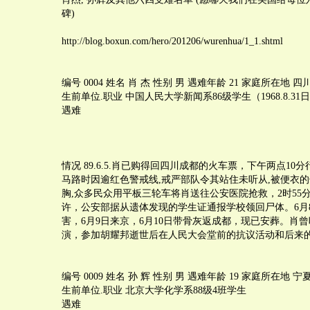
碑)
http://blog.boxun.com/hero/201206/wurenhua/1_1.shtml
编号 0004 姓名 肖 杰 性别 男 遇难年龄 21 家庭所在地 四
生前单位.职业 中国人民大学新闻系86级学生（1968.8.31
遇难
情况 89.6.5.肖已购得回四川成都的火车票，下午两点10
马路时因逾红色警戒线,戒严部队令其站住未听从,被便衣
胸,众多民众用平板三轮车将肖送往公安医院抢救，2时55
许，公安部据从遗体发现的学生证通报学校领回尸体。6月
害，6月9日来京，6月10日带骨灰返成都，现已安葬。肖
演，参加胡耀邦逝世后在人民大会堂前的抗议活动和后来
编号 0009 姓名 孙 辉 性别 男 遇难年龄 19 家庭所在地 
生前单位.职业 北京大学化学系88级4班学生
遇难