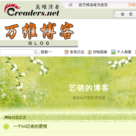
设万维读者为首页
万维
首 页
搜索>>
发表日志
控制面板
个人相册
艺萌的博客
凌波仙子的艺术花园
网络日志正文
一个64记者的爱情