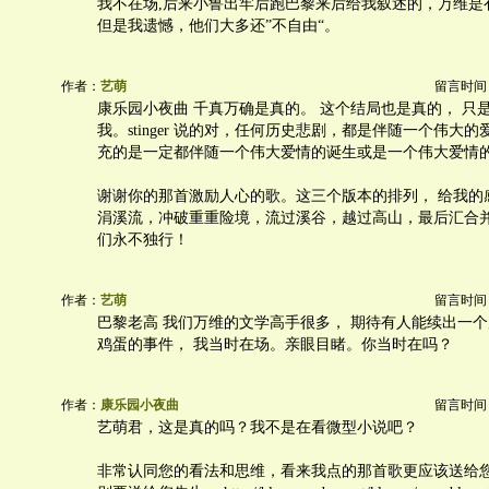
我不在场,后来小鲁出牢后跑巴黎来后给我叙述的，万维是
但是我遗憾，他们大多还”不自由“。
作者：
艺萌
留言时间：20
康乐园小夜曲 千真万确是真的。 这个结局也是真的， 只
我。stinger 说的对，任何历史悲剧，都是伴随一个伟大的
充的是一定都伴随一个伟大爱情的诞生或是一个伟大爱情
谢谢你的那首激励人心的歌。这三个版本的排列， 给我的
涓溪流，冲破重重险境，流过溪谷，越过高山，最后汇合
们永不独行！
作者：
艺萌
留言时间：20
巴黎老高 我们万维的文学高手很多， 期待有人能续出一
鸡蛋的事件， 我当时在场。亲眼目睹。你当时在吗？
作者：
康乐园小夜曲
留言时间：20
艺萌君，这是真的吗？我不是在看微型小说吧？
非常认同您的看法和思维，看来我点的那首歌更应该送给