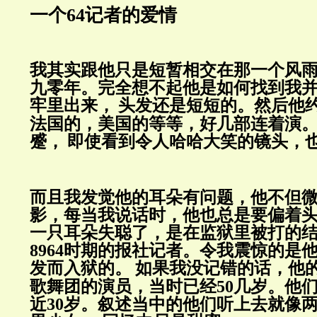
一个64记者的爱情
我其实跟他只是短暂相交在那一个风
九零年。完全想不起他是如何找到我
牢里出来，
头发还是短短的。
然后他
法国的，
美国的等等，好几部连着演
蹙，
即使看到令人哈哈大笑的镜头，
而且我发觉他的耳朵有问题，他不但
影，
每当我说话时，他也总是要偏着
一只耳朵失聪了，是在监狱里被打的
8964时期
的报社记者。令我震惊的是
发而入狱的。
如果我没记错的话，他
歌舞团的演员，当时已经
50
几岁。
他
近
30
岁。叙述当中的他们听上去就像