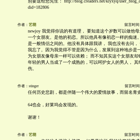
别要送给您先生： http://blog.creaders.net/klyxyq/user_blog_d
did=182806
作者：
艺萌
留言时间：20
newjoy 我觉得你说的有道理， 要知道这个岁数可以做他
一个女朋友。是他的初恋。所以他具有像初恋一样的痴迷
是一般情侣之间的。他没有具体跟我讲， 我也没有去问，
我忘了。因为我觉得不管是因为什么，发展到这种地步是
为女朋友像母亲一样可以依赖； 而不知其实这个女朋友却
年轻的男人当成了一个成熟的，可以呵护女人的男人， 其
伤。
作者：stinger
留言时间：20
任何历史悲剧，都是伴随一个伟大的爱情故事，而留名青史的，如
64也会，好莱坞会发现的。
谢谢！
作者：
艺萌
留言时间：20