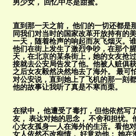
男少女， 回忆中
尽是甜蜜
。
直到那一天之前，
他们的一切还都是
同我们对当时的国家改革开放持有的
一天，随着枪声的响起而灰飞烟灭。
他们在街上发生了激烈争吵，在那个
天，在北京的某条街上，她的女友抢
接就去公安局告发了他。他被人赃俱
之后女友毅然决然地去了海外。
最可
对公安说，直到她上了飞机的那一刻
他的故事让我听了真是不寒而栗。
在狱中，
他遭受了毒打，但他依然写
友，
表达对她的思念，
不舍和担忧。
心女友孤身一人在海外的生活。看他
女人依然不改痴情，
好意劝他：
她在