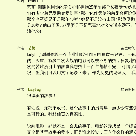
作者：kanke1111
留言时间：20
艺萌, 谢谢你用你的爱关心和拥抱25年前那个长夜受伤受抛弃
们有多少弟兄受抛弃受伤害? 那些化作天使的弟兄会呵护你
那个老巫婆是不是那年40岁? 她是不是没有出国? 那位受
是20岁? 他出了国, 老巫婆是不是恶毒地对公安说永远不让
浪他乡!
作者：
艺萌
留言时间：20
ladybug 谢谢你以一个专业电影制作人的角度来评述。只
的。没错。就像二次大战的电影可以被不断的拍，反复地
次的苦难所引出的故事我想拍上一百年都拍不完。 可惜了
况。但我们可以用文字记录下来， 作为历史的见证人， 
作者：
ladybug
留言时间：20
很凄美的故事！
有话说，无巧不成书。这个故事中的男青年，虽少少有些
是可行的。我相信它的真实性。
说到电影，那就不是一会儿的事了。电影的形成是一个综
完全是基于故事的蓝本，而是谁来投资，面向什么样的观