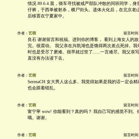
情况 89.6.4.晨，骑车寻找被戒严部队冲散的同班同学，
仔裤，于西单被射杀，横尸街头。遗体火化后，在北京老
后移置在宁夏家中。
作者：
艺萌
留言时间：20
良石 谢谢留言和祝福。进到你的博客， 看到上海女人的故
完。很震动。 我父亲在兴凯湖也是饿得两次差点死掉。我
时也是受尽了磨难。很早就过世了......一言难尽。我父
直没有办法读下去。
作者：
艺萌
留言时间：20
SerenaCH 女大男人这么多。我觉得如果是我的话一定会
也会跟着错乱。
作者：
艺萌
留言时间：20
甯宁寧 wow! 你能看到？真的吗？ 我自己写的感觉不到
哦。谢谢。
作者：
艺萌
留言时间：20