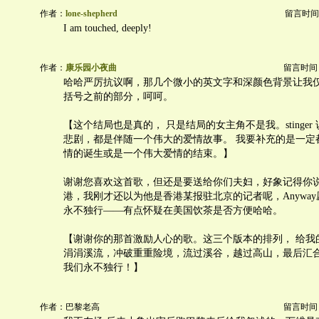
作者：
lone-shepherd
留言时间：20
I am touched, deeply!
作者：
康乐园小夜曲
留言时间：20
哈哈严厉抗议啊，那几个微小的英文字和深颜色背景让我
括号之前的部分，呵呵。
【这个结局也是真的， 只是结局的女主角不是我。stinger
悲剧，都是伴随一个伟大的爱情故事。 我要补充的是一定
情的诞生或是一个伟大爱情的结束。】
谢谢您喜欢这首歌，但还是要送给你们夫妇，好象记得你
港，我刚才还以为他是香港某报驻北京的记者呢，Anywa
永不独行——有点怀疑在美国饮茶是否方便哈哈。
【谢谢你的那首激励人心的歌。这三个版本的排列， 给我
涓涓溪流，冲破重重险境，流过溪谷，越过高山，最后汇
我们永不独行！】
作者：巴黎老高
留言时间：20