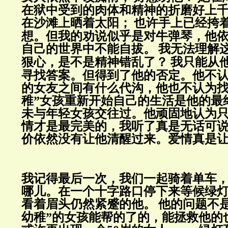
在狱中受到的肉体和精神的折磨好上
在沙滩上晒着太阳；
也许手上已经挎
想。但我的劝说似乎是对牛弹琴，他
自己的世界中不能自拔。
我无法理解
狠心，是不是精神错乱了？
我只能从
寻找答案。但得到了他的否定。他不
的女友之间有什么代沟，他也不认为找
稚”女孩重新开始自己的生活是他的最
未与年轻女孩交往过。他顽固地认为
情才是最完美的，我听了真是无话可
价依然没有让他清醒过来。爱情真是
我记得最后一次，我们一起骑着单车
哪儿。在一个十字路口停下来等候绿
看着眉头仍然紧蹙的他。
他的问题不是
幼稚”的女孩能帮的了的，能拯救他的