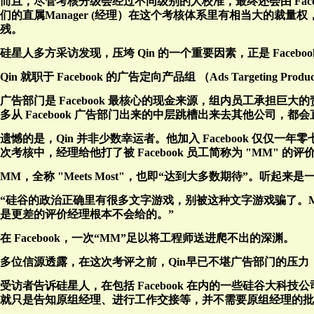
而且，尽管考核分级会经过不同级别的人校准，最终还会由 Faceb
们的直属Manager (经理）在这个考核体系里有相当大的裁量
残。
硅星人多方采访发现，压垮 Qin 的一个重要因素，正是 Fac
Qin 就职于 Facebook 的广告定向产品组 （Ads Target
广告部门是 Facebook 最核心的现金来源，组内员工承担巨大
多从 Facebook 广告部门出来的中层跳槽出来去其他公司
遗憾的是，Qin 并非少数幸运者。他加入 Facebook 仅
次考核中，经理给他打了被 Facebook 员工简称为 "MM" 的评
MM，全称 "Meets Most"，也即“达到大多数期待”。听起
“硅谷的政治正确里有很多文字游戏，别被这种文字游戏骗了。Mee
是更差的评价经理根本不会给的。”
在 Facebook，一次“MM”足以将工程师送进爬不出的深渊。
多位信源透露，在这次考评之前，Qin早已不堪广告部门的压力，希
受访者告诉硅星人，在包括 Facebook 在内的一些硅谷大
就只是告知原组经理、进行工作交接等，并不需要原组经理的批