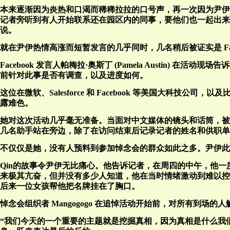
本来逐渐因为炎热和口渴而稀稀拉拉的口号声，再一次因为尹伊
记者旁听到有人开始联系还在园区内的同事，要他们也一起出来
说。
就在尹伊热情高涨而短暂发言的几乎同时，几名稍后被证实是 Fa
Facebook 发言人帕梅拉·奥斯丁 (Pamela Austin) 
前针对此事是否有调查，以及进度如何。
这位在微软、Salesforce 和 Facebook 等美国大科
露难色。
她对这次活动几乎毫无准备。当面对中文媒体的镜头和话筒，被
几名助手站在旁边，除了在访问结束后记录记者的姓名和供职单
不仅仅是她，没有人预料到参加悼念会的群众如此之多。尹伊此
Qin的故事令尹伊无比痛心。他告诉记者，在周四的中午，他
来极其亢奋，但并没有多少人知道，他在当时情绪激动到难以控制自
后来一位女孩帮他把名牌挂在了胸口。
悼念会组织者 Mangogogo 在追悼活动开始前，对所有到场
“我们今天的一个重要的主题就是挖掘真相，因为真相是什么我