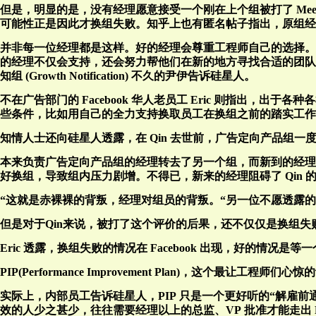
但是，明显的是，没有经理愿意接受一个刚在上个组被打了 Meets 
可能性正是因此才换组失败。知乎上也有匿名帖子指出，原组经理
并非每一位经理都是这样。好的经理会尊重工程师自己的选择。几位
的经理不仅会支持，还会努力帮他们在新的地方寻找合适的团队、
知组 (Growth Notification) 不久的尹伊告诉硅星人。
不在广告部门的 Facebook 华人老员工 Eric 则指出
些条件，比如用自己的全力支持换取员工在换组之前的踏实工作
知情人士还向硅星人透露，在 Qin 去世前，广告定向产品组
本来负责广告定向产品组的经理转去了另一个组，而新到的经理
好换组，导致组内压力剧增。不得已，新来的经理阻碍了 Qin 
“这就是赤裸裸的背叛，经理对组员的背叛。“另一位不愿透露的 Fa
但是对于Qin来说，被打了这个评价的后果，还不仅仅是换组失
Eric 透露，换组失败的情况在 Facebook 出现，好的情况
PIP(Performance Improvement Plan)，这个
实际上，内部员工告诉硅星人，PIP 只是一个更好听的“解雇前
效的人少之甚少，往往需要经理以上的总监、VP 批准才能走出 P