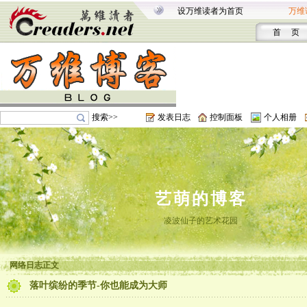
设万维读者为首页
万维
首 页
搜索>>
发表日志
控制面板
个人相册
艺萌的博客
凌波仙子的艺术花园
网络日志正文
落叶缤纷的季节-你也能成为大师