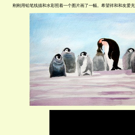
刚刚用铅笔线描和水彩照着一个图片画了一幅。希望祥和和友爱充