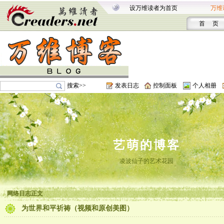
设万维读者为首页
万维
首 页
搜索>>
发表日志
控制面板
个人相册
艺萌的博客
凌波仙子的艺术花园
网络日志正文
为世界和平祈祷（视频和原创美图）