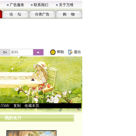
广告服务
联系我们
关于万维
论 坛
分类广告
购 物
帮助
退出
u/5568/
>
复制
>
收藏本页
我的名片