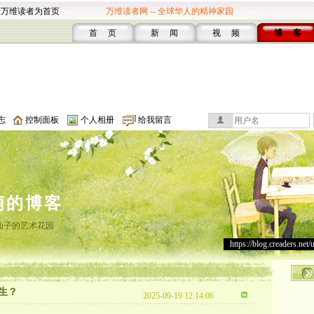
设万维读者为首页
万维读者网 -- 全球华人的精神家园
首 页
新 闻
视 频
博 客
志
控制面板
个人相册
给我留言
萌的博客
仙子的艺术花园
https://blog.creaders.net/
生？
2025-09-19 12:14:06