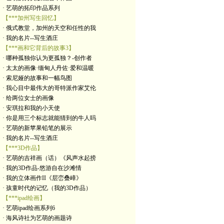
· 艺萌的拓印作品系列
【***加州写生回忆】
· 俄式教堂，加州的天空和任性的我
· 我的名片--写生酒庄
【***画和它背后的故事3】
· 哪种孤独你认为更孤独？-创作者
· 太太的画像·缅甸人丹佐·爱和温暖
· 索尼娅的故事和一幅鸟图
· 我心目中最伟大的哥特派作家艾伦
· 给两位女士的画像
· 安琪拉和我的小天使
· 你是用三个标志就能猜到的牛人吗
· 艺萌的新苹果铅笔的展示
· 我的名片--写生酒庄
【***3D作品】
· 艺萌的吉祥画（话）《风声水起捞
· 我的3D作品-悠游自在沙滩情
· 我的立体画作II《层峦叠嶂》
· 孩童时代的记忆（我的3D作品）
【***ipad绘画】
· 艺萌ipad绘画系列6
· 海风诗社为艺萌的画题诗