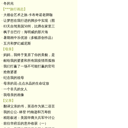
· 冬的光
【***旅行画志】
· 大都会艺术之旅-卡布奇诺老牌咖
· 让梦想在我行进的脚步中实现（图
· 83天自驾美国50州，比蹲在家里三
· 枫子古巴行：海明威的那片海
· 暑期画中乐优游（多幅原创作品）
· 五月和梦幻威尼斯
【母亲】
· 妈妈，我终于复原了你的美貌，是
· 献给我的婆婆和所有因疫情而孤独
· 我们打赢了一场不可能打赢的官司
· 抢救婆婆
· 纪念我的祖母
· 母亲的花-点点水晶的生命绽放
· 一个非凡的女人
· 我母亲的画像
【父亲】
· 翻译父亲的书，英语作为第二语言
· 我的公公- 林登·约翰逊和万寿纺
· 精彩叙述：美国华裔大兵军中讨公
· 前往华府后的意外收获（一）