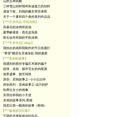
· 山的五种风貌
· 三种雪山别样情和朱迪嘉兰的别样
· 请放下枪，到我的薰衣草田来吧
· 关于一个夏和四个春的系列作品说
【***艺术作品-手机涂鸦】
· 风暴后的涂鸦和其他
· 夏季解暑菜：西瓜皮泡菜
· 医生诊所和我的手机涂鸦
【***艺术作品Collage】
· 我拍出的画和我制作的节日祝愿灯
· “希望”栖息在灵魂深处-我的最新
【***卖画的故事】
· 我遇到的那些专骗艺术家的骗子
· 疫情，卖画，都市宅女的鸡尾酒
· 画界盛事，旗开得胜
· 原创：卖画故事之~小小丘比特
· 原创系列：卖画故事之-远方的萨
· 给两位女士的画像
· 安琪拉和我的小天使
· 卖画的故事系列-黑猫
· 我卖出第一幅画的故事（附画）
【***版画拓印印章】
· 艺萌的另类版画油印作品