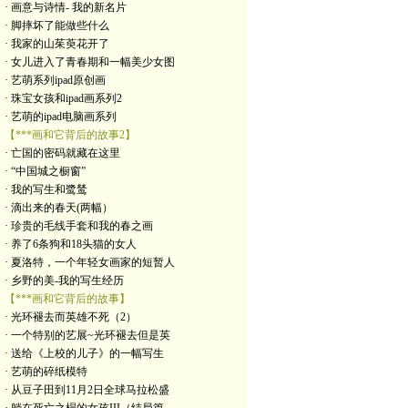
· 画意与诗情- 我的新名片
· 脚摔坏了能做些什么
· 我家的山茱萸花开了
· 女儿进入了青春期和一幅美少女图
· 艺萌系列ipad原创画
· 珠宝女孩和ipad画系列2
· 艺萌的ipad电脑画系列
【***画和它背后的故事2】
· 亡国的密码就藏在这里
· “中国城之橱窗”
· 我的写生和鹭鸶
· 滴出来的春天(两幅）
· 珍贵的毛线手套和我的春之画
· 养了6条狗和18头猫的女人
· 夏洛特，一个年轻女画家的短暂人
· 乡野的美-我的写生经历
【***画和它背后的故事】
· 光环褪去而英雄不死（2）
· 一个特别的艺展~光环褪去但是英
· 送给《上校的儿子》的一幅写生
· 艺萌的碎纸模特
· 从豆子田到11月2日全球马拉松盛