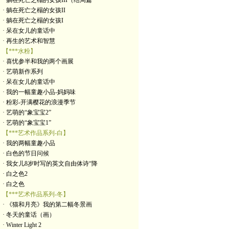
· 躺在死亡之榻的女孩III（结局篇
· 躺在死亡之榻的女孩II
· 躺在死亡之榻的女孩I
· 呆在女儿的童话中
· 再生的艺术和智慧
【***水粉】
· 喜忧参半和我的两个画展
· 艺萌新作系列
· 呆在女儿的童话中
· 我的一幅童趣小品-妈妈味
· 粉彩-开满樱花的浪漫季节
· 艺萌的“象宝宝2”
· 艺萌的“象宝宝1”
【***艺术作品系列-白】
· 我的两幅童趣小品
· 白色的节日问候
· 我女儿8岁时写的英文自由体诗“降
· 白之色2
· 白之色
【***艺术作品系列-冬】
· 《猫和月亮》我的第二幅冬景画
· 冬天的童话（画）
· Winter Light 2