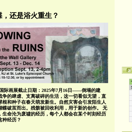
蝶，还是浴火重生？
国际画展截止日期：
2025
年
7
月
16
日——倒塌的建
战争的肆虐、支离破碎的生活，这一切看似无望，直
球根和种子在春天萌发新生。自然灾害会引发陌生人
蝴蝶破茧而出。残骸被回收利用，用于新的创作。
无
，生命沦为废墟的经历，每个人都会在某个时刻经历
这种经历？