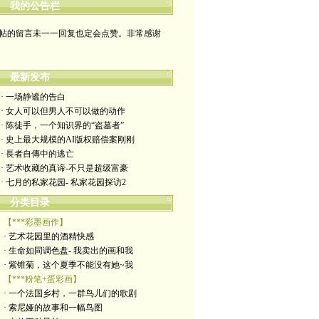
我的公告栏
帖的留言未一一回复也定会点赞。非常感谢
yimengling53@yahoo.com
有意收藏者请私信我，感谢一贯支持
最新发布
· 一场静谧的告白
政治转载不一定代表本人意见
· 女人可以但男人不可以做的动作
· 陈徒手，一个知识界的“盗墓者”
艺术博客：https://yimengl.blog
· 史上最大规模的AI版权赔偿案刚刚
· 長者自傳中的逃亡
目录中标注星号的为本人艺术原创
· 艺术收藏的真谛-不只是超级富豪
· 七月的私家花园- 私家花园探访2
分类目录
【***彩墨画作】
· 艺术花园里的酒精快感
· 生命如同调色盘- 我卖出的画和我
· 紫锥菊，这个夏季不能没有她~我
【***粉笔+蛋彩画】
· 一个法国乡村，一群鸟儿们的歌剧
· 索尼娅的故事和一幅鸟图