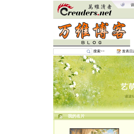
搜索>>
发表日
艺
凌波
我的名片