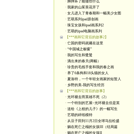
· 脚摔坏了能做些什么
· 我家的山茱萸花开了
· 女儿进入了青春期和一幅美少女图
· 艺萌系列ipad原创画
· 珠宝女孩和ipad画系列2
· 艺萌的ipad电脑画系列
【***画和它背后的故事2】
· 亡国的密码就藏在这里
· “中国城之橱窗”
· 我的写生和鹭鸶
· 滴出来的春天(两幅）
· 珍贵的毛线手套和我的春之画
· 养了6条狗和18头猫的女人
· 夏洛特，一个年轻女画家的短暂人
· 乡野的美-我的写生经历
【***画和它背后的故事】
· 光环褪去而英雄不死（2）
· 一个特别的艺展~光环褪去但是英
· 送给《上校的儿子》的一幅写生
· 艺萌的碎纸模特
· 从豆子田到11月2日全球马拉松盛
· 躺在死亡之榻的女孩III（结局篇
· 躺在死亡之榻的女孩II