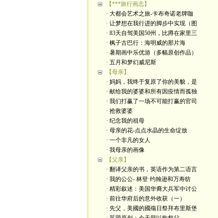
【***旅行画志】
· 大都会艺术之旅-卡布奇诺老牌咖
· 让梦想在我行进的脚步中实现（图
· 83天自驾美国50州，比蹲在家里三
· 枫子古巴行：海明威的那片海
· 暑期画中乐优游（多幅原创作品）
· 五月和梦幻威尼斯
【母亲】
· 妈妈，我终于复原了你的美貌，是
· 献给我的婆婆和所有因疫情而孤独
· 我们打赢了一场不可能打赢的官司
· 抢救婆婆
· 纪念我的祖母
· 母亲的花-点点水晶的生命绽放
· 一个非凡的女人
· 我母亲的画像
【父亲】
· 翻译父亲的书，英语作为第二语言
· 我的公公- 林登·约翰逊和万寿纺
· 精彩叙述：美国华裔大兵军中讨公
· 前往华府后的意外收获（一）
· 先父，美國的國殤日祭拜布里斯堡