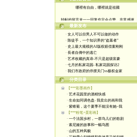
哪裡有自由，哪裡就是祖國
转帖的留言未一一回复也定会点赞。非常感谢
最新发布
yimengling53@yahoo.com
· 女人可以但男人不可以做的动作
有意收藏者请私信我，感谢一贯支持
· 陈徒手，一个知识界的“盗墓者”
· 史上最大规模的AI版权赔偿案刚刚
政治转载不一定代表本人意见
· 長者自傳中的逃亡
· 艺术收藏的真谛-不只是超级富豪
艺术博客：https://yimengl.blog
· 七月的私家花园- 私家花园探访2
· 我们市政府的停摆关门vs极权金家
目录中标注星号的为本人艺术原创
分类目录
【***彩墨画作】
· 艺术花园里的酒精快感
· 生命如同调色盘- 我卖出的画和我
· 紫锥菊，这个夏季不能没有她~我
【***粉笔+蛋彩画】
· 一个法国乡村，一群鸟儿们的歌剧
· 索尼娅的故事和一幅鸟图
· 山的五种风貌