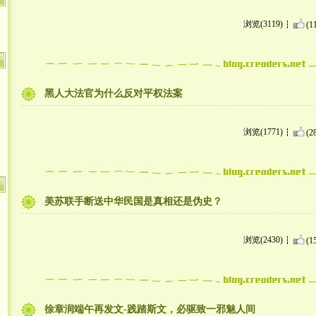
浏览(3119)
(1
黑人大法官为什么反对平权法案
浏览(1771)
(2
美苏联手断送中华民国是真相还是伪史？
浏览(2430)
(1
徐章润端午再发文-践踏斯文，必驱致一邪魅人间