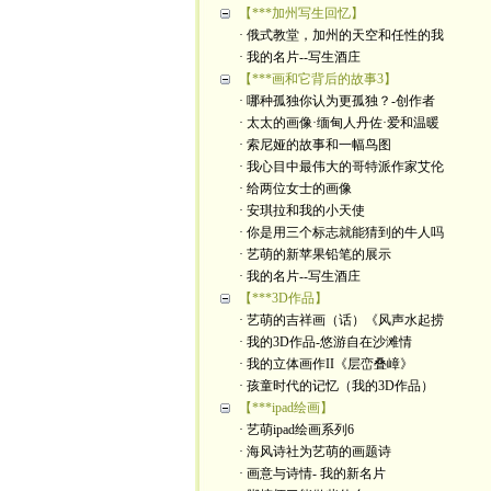
【***加州写生回忆】
· 俄式教堂，加州的天空和任性的我
· 我的名片--写生酒庄
【***画和它背后的故事3】
· 哪种孤独你认为更孤独？-创作者
· 太太的画像·缅甸人丹佐·爱和温暖
· 索尼娅的故事和一幅鸟图
· 我心目中最伟大的哥特派作家艾伦
· 给两位女士的画像
· 安琪拉和我的小天使
· 你是用三个标志就能猜到的牛人吗
· 艺萌的新苹果铅笔的展示
· 我的名片--写生酒庄
【***3D作品】
· 艺萌的吉祥画（话）《风声水起捞
· 我的3D作品-悠游自在沙滩情
· 我的立体画作II《层峦叠嶂》
· 孩童时代的记忆（我的3D作品）
【***ipad绘画】
· 艺萌ipad绘画系列6
· 海风诗社为艺萌的画题诗
· 画意与诗情- 我的新名片