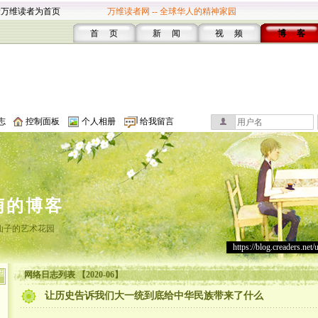
设万维读者为首页
万维读者网 -- 全球华人的精神家园
首 页
新 闻
视 频
博 客
志
控制面板
个人相册
给我留言
萌的博客
仙子的艺术花园
https://blog.creaders.net/
网络日志列表 【2020-06】
让历史告诉我们大一统到底给中华民族带来了什么