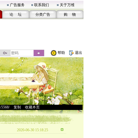
广告服务
联系我们
关于万维
论 坛
分类广告
购 物
帮助
退出
u/5568/
>
复制
>
收藏本页
2020-06-30 15:18:25