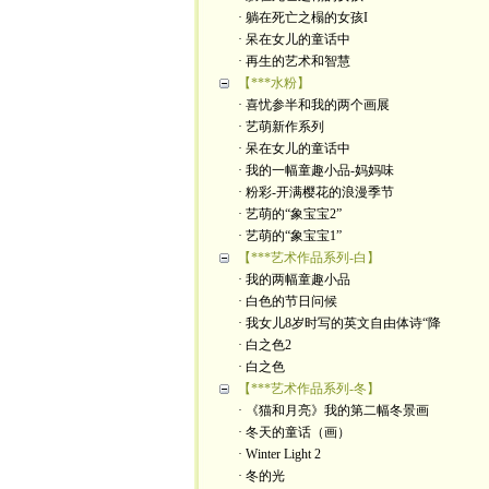
· 躺在死亡之榻的女孩I
· 呆在女儿的童话中
· 再生的艺术和智慧
【***水粉】
· 喜忧参半和我的两个画展
· 艺萌新作系列
· 呆在女儿的童话中
· 我的一幅童趣小品-妈妈味
· 粉彩-开满樱花的浪漫季节
· 艺萌的“象宝宝2”
· 艺萌的“象宝宝1”
【***艺术作品系列-白】
· 我的两幅童趣小品
· 白色的节日问候
· 我女儿8岁时写的英文自由体诗“降
· 白之色2
· 白之色
【***艺术作品系列-冬】
· 《猫和月亮》我的第二幅冬景画
· 冬天的童话（画）
· Winter Light 2
· 冬的光