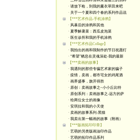
· 三种雪山别样情和朱迪嘉兰的别样
· 请放下枪，到我的薰衣草田来吧
· 关于一个夏和四个春的系列作品说
【***艺术作品-手机涂鸦】
· 风暴后的涂鸦和其他
· 夏季解暑菜：西瓜皮泡菜
· 医生诊所和我的手机涂鸦
【***艺术作品Collage】
· 我拍出的画和我制作的节日祝愿灯
· “希望”栖息在灵魂深处-我的最新
【***卖画的故事】
· 我遇到的那些专骗艺术家的骗子
· 疫情，卖画，都市宅女的鸡尾酒
· 画界盛事，旗开得胜
· 原创：卖画故事之~小小丘比特
· 原创系列：卖画故事之-远方的萨
· 给两位女士的画像
· 安琪拉和我的小天使
· 卖画的故事系列-黑猫
· 我卖出第一幅画的故事（附画）
【***版画拓印印章】
· 艺萌的另类版画油印作品
· 艺萌的拓印作品系列