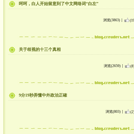
呵呵，白人开始留意到了中文网络词“白左”
浏览(3863)
(1
关于歧视的十三个真相
浏览(2659)
(8
9分19秒弄懂中外政治正確
浏览(803)
(2