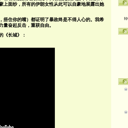
蒙上面纱，所有的伊朗女性从此可以自豪地展露出她
转
，捂住你的嘴）都证明了暴政终是不得人心的。我希
力量奋起反击，重获自由。
的《长城》：