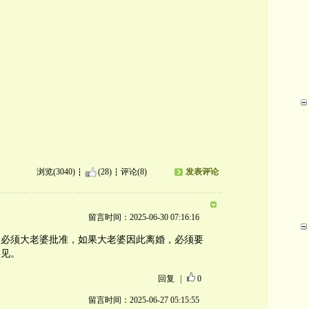
浏览(3040)
(28)
评论(8)
发表评论
留言时间：2025-06-30 07:16:16
。必须大老婆批准，如果大老婆因此离婚，必须要
罕见。
回复
|
0
留言时间：2025-06-27 05:15:55