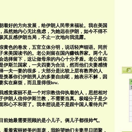
朝着好的方向发展，给伊朗人民带来福祉。我在美国
，虽然她内心无比焦虑，为她远在伊朗，如今不得不
极其反感伊朗当局，不止一次地向我流露。
棕黄色的卷发，五官立体分明，说话轻声细语。同所
子来美国读书的。老公则留在国内赚钱养家。
两个儿
会选择留下，这让做母亲的内心十分矛盾。老公留在
是伊斯兰国家，一夫四妻为合法，
然而他们夫妻感情
择一夫一妻的很多，大部分是比较上层有教养的人
是羡慕你们伊朗男人的多妻自由呢，她表示不解，因
实在麻烦，而且显得很low.
我感觉索丽不是一个对宗教信仰执着的人，思想相对
于伊朗人信仰伊斯兰教，不需要当真。极端分子是少
面和心不和罢了。我本想说是不是跟中国人看待共产
目前她最需要照顾的是小儿子。俩儿子都很帅气。
。
看着索丽娇美的面庞，我盼望她们夫妻早日团聚，