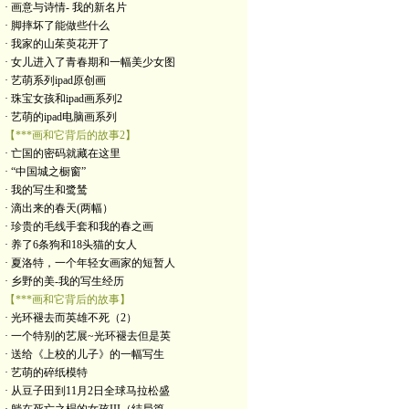
· 画意与诗情- 我的新名片
· 脚摔坏了能做些什么
· 我家的山茱萸花开了
· 女儿进入了青春期和一幅美少女图
· 艺萌系列ipad原创画
· 珠宝女孩和ipad画系列2
· 艺萌的ipad电脑画系列
【***画和它背后的故事2】
· 亡国的密码就藏在这里
· “中国城之橱窗”
· 我的写生和鹭鸶
· 滴出来的春天(两幅）
· 珍贵的毛线手套和我的春之画
· 养了6条狗和18头猫的女人
· 夏洛特，一个年轻女画家的短暂人
· 乡野的美-我的写生经历
【***画和它背后的故事】
· 光环褪去而英雄不死（2）
· 一个特别的艺展~光环褪去但是英
· 送给《上校的儿子》的一幅写生
· 艺萌的碎纸模特
· 从豆子田到11月2日全球马拉松盛