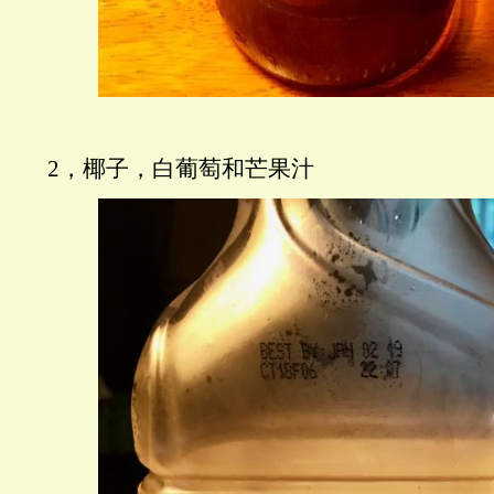
2，椰子，白葡萄和芒果汁