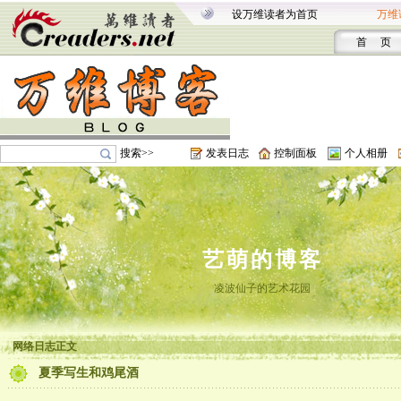
设万维读者为首页
万维
首 页
搜索>>
发表日志
控制面板
个人相册
艺萌的博客
凌波仙子的艺术花园
网络日志正文
夏季写生和鸡尾酒