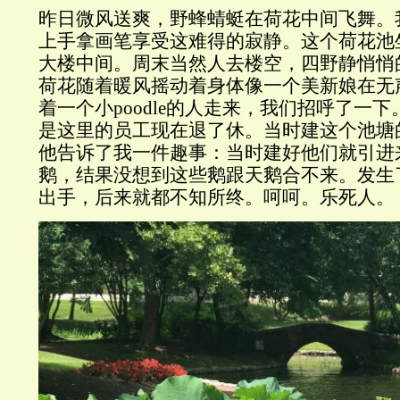
昨日微风送爽，野蜂蜻蜓在荷花中间飞舞。
上手拿画笔享受这难得的寂静。这个荷花池
大楼中间。周末当然人去楼空，四野静悄悄
荷花随着暖风摇动着身体像一个美新娘在无
着一个小poodle的人走来，我们招呼了一
是这里的员工现在退了休。当时建这个池塘
他告诉了我一件趣事：当时建好他们就引进
鹅，结果没想到这些鹅跟天鹅合不来。发生了
出手，后来就都不知所终。呵呵。乐死人。