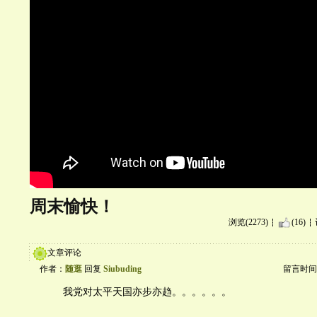
周末愉快！
浏览(2273)
(16)
文章评论
作者：
随逛
回复
Siubuding
留言时间：20
我党对太平天国亦步亦趋。。。。。。