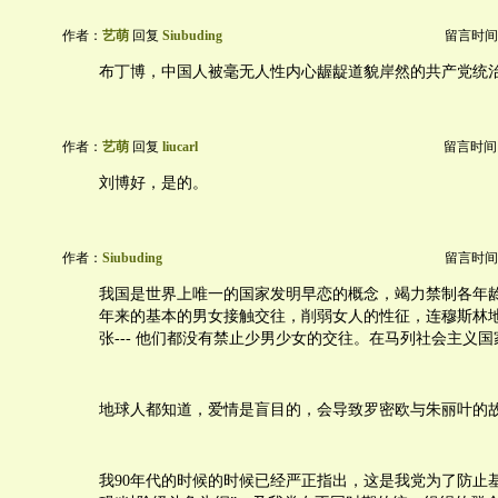
作者：
艺萌
回复
Siubuding
留言时间：20
布丁博，中国人被毫无人性内心龌龊道貌岸然的共产党统
作者：
艺萌
回复
liucarl
留言时间：20
刘博好，是的。
作者：
Siubuding
留言时间：20
我国是世界上唯一的国家发明早恋的概念，竭力禁制各年
年来的基本的男女接触交往，削弱女人的性征，连穆斯林
张--- 他们都没有禁止少男少女的交往。在马列社会主义
地球人都知道，爱情是盲目的，会导致罗密欧与朱丽叶的
我90年代的时候的时候已经严正指出，这是我党为了防止