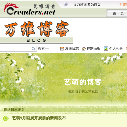
设万维读者为首页
万维
首 页
搜索>>
发表日志
控制面板
个人相册
艺萌的博客
凌波仙子的艺术花园
网络日志正文
艺萌9月画展开展前的新闻发布