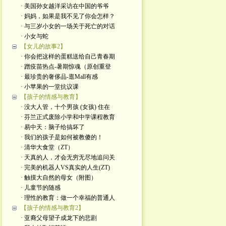
· 美国孙女越洋采访在中国的爷爷
· 妈妈，如果是我不见了你会怎样？
· 与三岁小女的一场关于死亡的对话
· 小女与蛇
【女儿的故事2】
· 你会把这样的蛋糕送给自己青春期
· 蹭疫苗热点-暑期惊魂（原创重登
· 最珍贵的奢侈品-逛Mall有感
· 小苹果的一堂抗议课
【孩子的情感与教育】
· 没大人管，十个男孩 (女孩) 住在
· 芬兰正式废除小学和中学课程教育
· 易中天：脑子给搞坏了
· 我们的孩子是如何被教傻的！
· 清华大食堂（ZT）
· 天真的人，才会无穷无尽地追问关
· 完美的机器人VS真实的人生(ZT)
· 触摸大自然的母女（附图）
· 儿童节的随感
· 理性的教育：做一个幸福的普通人
【孩子的情感与教育2】
· 亚裔父母望子成龙下的悲剧