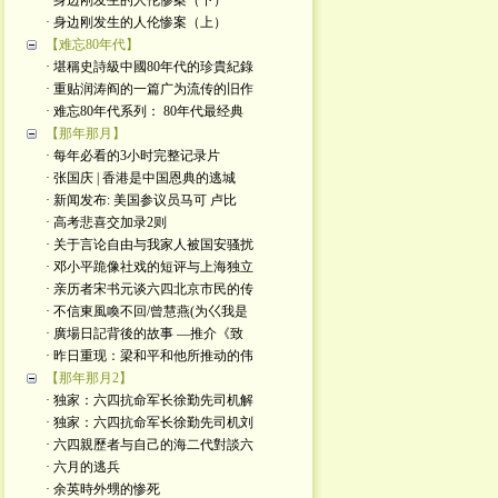
· 身边刚发生的人伦惨案（下）
· 身边刚发生的人伦惨案（上）
【难忘80年代】
· 堪稱史詩級中國80年代的珍貴紀錄
· 重贴润涛阎的一篇广为流传的旧作
· 难忘80年代系列： 80年代最经典
【那年那月】
· 每年必看的3小时完整记录片
· 张国庆 | 香港是中国恩典的逃城
· 新闻发布: 美国参议员马可 卢比
· 高考悲喜交加录2则
· 关于言论自由与我家人被国安骚扰
· 邓小平跪像社戏的短评与上海独立
· 亲历者宋书元谈六四北京市民的传
· 不信東風喚不回/曾慧燕(为巜我是
· 廣場日記背後的故事 —推介《致
· 昨日重现：梁和平和他所推动的伟
【那年那月2】
· 独家：六四抗命军长徐勤先司机解
· 独家：六四抗命军长徐勤先司机刘
· 六四親歷者与自己的海二代對談六
· 六月的逃兵
· 余英時外甥的惨死