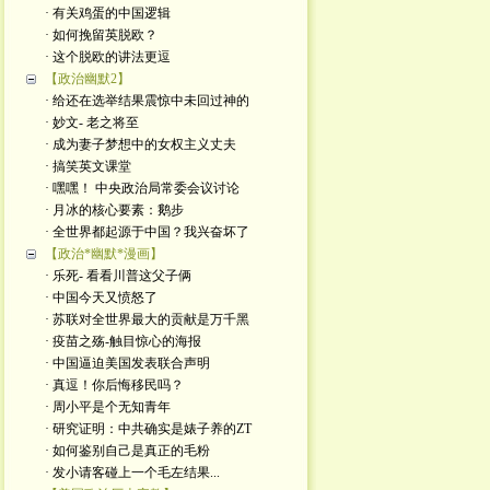
· 有关鸡蛋的中国逻辑
· 如何挽留英脱欧？
· 这个脱欧的讲法更逗
【政治幽默2】
· 给还在选举结果震惊中未回过神的
· 妙文- 老之将至
· 成为妻子梦想中的女权主义丈夫
· 搞笑英文课堂
· 嘿嘿！ 中央政治局常委会议讨论
· 月冰的核心要素：鹅步
· 全世界都起源于中国？我兴奋坏了
【政治*幽默*漫画】
· 乐死- 看看川普这父子俩
· 中国今天又愤怒了
· 苏联对全世界最大的贡献是万千黑
· 疫苗之殇-触目惊心的海报
· 中国逼迫美国发表联合声明
· 真逗！你后悔移民吗？
· 周小平是个无知青年
· 研究证明：中共确实是婊子养的ZT
· 如何鉴别自己是真正的毛粉
· 发小请客碰上一个毛左结果...