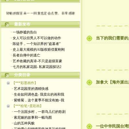
转帖的留言未一一回复也定会点赞。非常感谢
yimengling53@yahoo.com
最新发布
有意收藏者请私信我，感谢一贯支持
· 一场静谧的告白
· 女人可以但男人不可以做的动作
当下的我们需要的
政治转载不一定代表本人意见
· 陈徒手，一个知识界的“盗墓者”
· 史上最大规模的AI版权赔偿案刚刚
艺术博客：https://yimengl.blog
· 長者自傳中的逃亡
· 艺术收藏的真谛-不只是超级富豪
目录中标注星号的为本人艺术原创
· 七月的私家花园- 私家花园探访2
分类目录
加拿大【海外派出
【***彩墨画作】
· 艺术花园里的酒精快感
· 生命如同调色盘- 我卖出的画和我
· 紫锥菊，这个夏季不能没有她~我
【***粉笔+蛋彩画】
· 一个法国乡村，一群鸟儿们的歌剧
· 索尼娅的故事和一幅鸟图
· 山的五种风貌
一位中华民国台湾