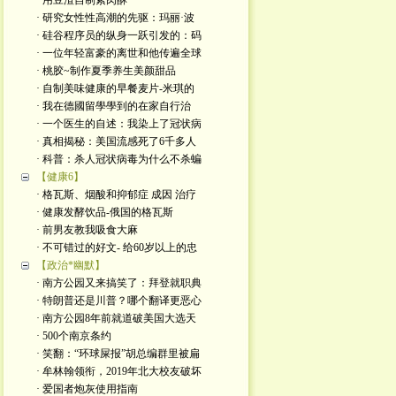
· 用豆渣自制素肉酥
· 研究女性性高潮的先驱：玛丽·波
· 硅谷程序员的纵身一跃引发的：码
· 一位年轻富豪的离世和他传遍全球
· 桃胶~制作夏季养生美颜甜品
· 自制美味健康的早餐麦片-米琪的
· 我在德國留學學到的在家自行治
· 一个医生的自述：我染上了冠状病
· 真相揭秘：美国流感死了6千多人
· 科普：杀人冠状病毒为什么不杀蝙
【健康6】
· 格瓦斯、烟酸和抑郁症 成因 治疗
· 健康发酵饮品-俄国的格瓦斯
· 前男友教我吸食大麻
· 不可错过的好文- 给60岁以上的忠
【政治*幽默】
· 南方公园又来搞笑了：拜登就职典
· 特朗普还是川普？哪个翻译更恶心
· 南方公园8年前就道破美国大选天
· 500个南京条约
· 笑翻：“环球屎报”胡总编群里被扁
· 牟林翰领衔，2019年北大校友破坏
· 爱国者炮灰使用指南