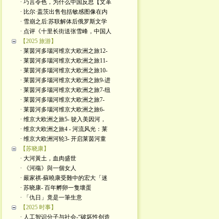
· 巧言令色，为什么中国反思【文革
· 比尔·盖茨出售包括敏感图像在内
· 雪崩之后:苏联解体后俄罗斯文学
· 点评《十里长街送张雪峰，中国人
【2025 旅游】
· 莱茵河多瑙河维京大欧洲之旅12-
· 莱茵河多瑙河维京大欧洲之旅11-
· 莱茵河多瑙河维京大欧洲之旅10-
· 莱茵河多瑙河维京大欧洲之旅9-进
· 莱茵河多瑙河维京大欧洲之旅7-纽
· 莱茵河多瑙河维京大欧洲之旅7-
· 莱茵河多瑙河维京大欧洲之旅6-
· 维京大欧洲之旅5- 驶入美因河，
· 维京大欧洲之旅4 - 河流风光：莱
· 维京大欧洲河轮3- 开启莱茵河童
【苏晓康】
· 大河黃土，血肉盛世
· 《河殤》與一個女人
· 嚴家祺-蘇曉康受難中的宏大「迷
· 苏晓康- 百年孵卵一隻壞蛋
· 「仇日」竟是一筆生意
【2025 时事】
· 人工智识分子与社会-“破坏性创造