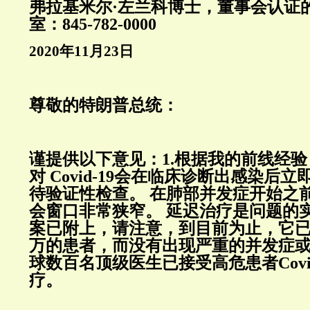
弗拉基米尔
·
左兰科博士，董事会认证
室：
845-782-0000
2020
年
11
月
23
日
尊敬的特朗普总统：
谨提供以下意见：
1.
根据我的前线经验
对
Covid-19
会在临床诊断出感染后立
待验证性检查。
在肺部并发症开始之
会窗口非常狭窄。
延迟治疗是问题的
案已附上，请注意，到目前为止，它
万的患者，而没有出现严重的并发症
球数百名顶级医生已接受高危患者
Cov
疗。