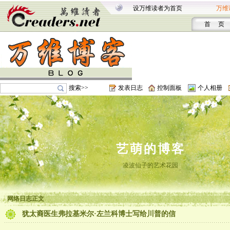
设万维读者为首页
万维
首 页
搜索>>
发表日志
控制面板
个人相册
艺萌的博客
凌波仙子的艺术花园
网络日志正文
犹太裔医生弗拉基米尔·左兰科博士写给川普的信