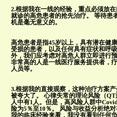
2.
根据我在一线的经验，重点必须放在
就诊的高危患者的抢先治疗。
等待患
机是毫无意义的。
高危患者是指
45
岁以上，具有潜在健
受损的患者，以及任何具有症状和呼
外，我们应考虑对高危人群立即进行
非常高的人是一线医疗服务提供者，
人员等。
3.
根据我的直接观察，这种治疗方案产
被夸大了。
心律失常的理论风险（
QT
人中有
1
人。但是，高风险人群中
Covi
险为
5
％至
10
％。
风险与收益分析绝对
我的临床经验来看，我没有看到任何