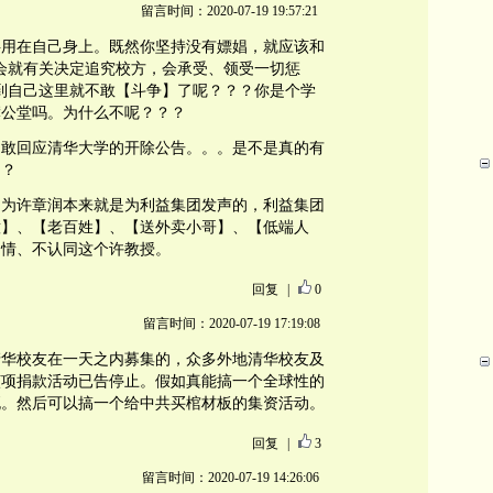
留言时间：2020-07-19 19:57:21
字用在自己身上。既然你坚持没有嫖娼，就应该和
会就有关决定追究校方，会承受、领受一切惩
到自己这里就不敢【斗争】了呢？？？你是个学
簿公堂吗。为什么不呢？？？
不敢回应清华大学的开除公告。。。是不是真的有
？？
因为许章润本来就是为利益集团发声的，利益集团
意】、【老百姓】、【送外卖小哥】、【低端人
同情、不认同这个许教授。
回复
|
0
留言时间：2020-07-19 17:19:08
清华校友在一天之内募集的，众多外地清华校友及
该项捐款活动已告停止。假如真能搞一个全球性的
死。然后可以搞一个给中共买棺材板的集资活动。
回复
|
3
留言时间：2020-07-19 14:26:06