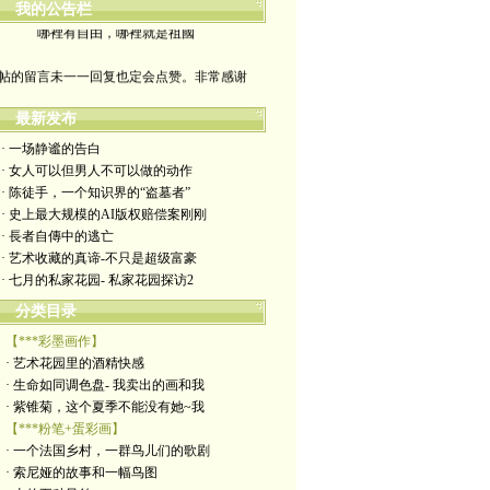
我的公告栏
哪裡有自由，哪裡就是祖國
帖的留言未一一回复也定会点赞。非常感谢
yimengling53@yahoo.com
最新发布
有意收藏者请私信我，感谢一贯支持
· 一场静谧的告白
· 女人可以但男人不可以做的动作
政治转载不一定代表本人意见
· 陈徒手，一个知识界的“盗墓者”
· 史上最大规模的AI版权赔偿案刚刚
艺术博客：https://yimengl.blog
· 長者自傳中的逃亡
· 艺术收藏的真谛-不只是超级富豪
目录中标注星号的为本人艺术原创
· 七月的私家花园- 私家花园探访2
分类目录
【***彩墨画作】
· 艺术花园里的酒精快感
· 生命如同调色盘- 我卖出的画和我
· 紫锥菊，这个夏季不能没有她~我
【***粉笔+蛋彩画】
· 一个法国乡村，一群鸟儿们的歌剧
· 索尼娅的故事和一幅鸟图