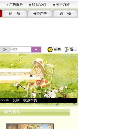
广告服务
联系我们
关于万维
论 坛
分类广告
购 物
帮助
退出
u/5568/
>
复制
>
收藏本页
我的名片