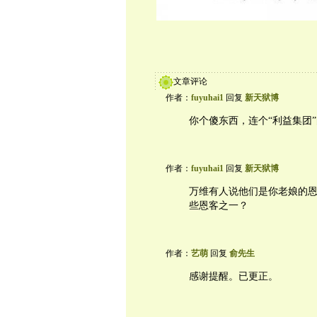
文章评论
作者：
fuyuhai1
回复
新天狱博
你个傻东西，连个“利益集团
作者：
fuyuhai1
回复
新天狱博
万维有人说他们是你老娘的
些恩客之一？
作者：
艺萌
回复
俞先生
感谢提醒。已更正。