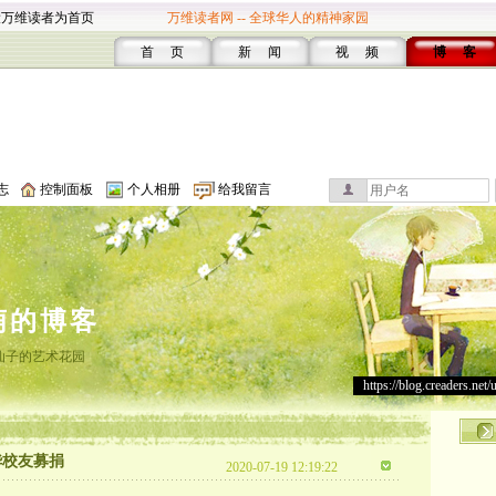
设万维读者为首页
万维读者网 -- 全球华人的精神家园
首 页
新 闻
视 频
博 客
志
控制面板
个人相册
给我留言
萌的博客
仙子的艺术花园
https://blog.creaders.net/
华校友募捐
2020-07-19 12:19:22