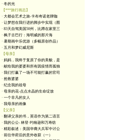
· 冬的光
【***旅行画志】
· 大都会艺术之旅-卡布奇诺老牌咖
· 让梦想在我行进的脚步中实现（图
· 83天自驾美国50州，比蹲在家里三
· 枫子古巴行：海明威的那片海
· 暑期画中乐优游（多幅原创作品）
· 五月和梦幻威尼斯
【母亲】
· 妈妈，我终于复原了你的美貌，是
· 献给我的婆婆和所有因疫情而孤独
· 我们打赢了一场不可能打赢的官司
· 抢救婆婆
· 纪念我的祖母
· 母亲的花-点点水晶的生命绽放
· 一个非凡的女人
· 我母亲的画像
【父亲】
· 翻译父亲的书，英语作为第二语言
· 我的公公- 林登·约翰逊和万寿纺
· 精彩叙述：美国华裔大兵军中讨公
· 前往华府后的意外收获（一）