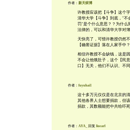
作者：
新天狱博
许教授应该把【斗争】这个
清华大学【斗争】到底，"不
罚"是个什么意思？？为什么
法律的，可以和清华大学对
天快亮了，可惜许教授仍然
【确凿证据】落在人家手中
相信许教授不会缺钱，这是
不会让他饿肚子，这个【民
口】无关，他们不认识、不
作者：
fuyuhai1
这十多万元仅仅是在北京的
其他各界人士想要捐款，但
捐款，其数额能把中共给吓
作者：
AYA_
回复
liucarl