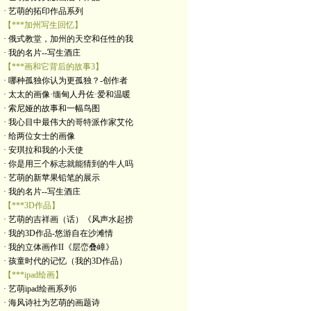
· 艺萌的拓印作品系列
【***加州写生回忆】
· 俄式教堂，加州的天空和任性的我
· 我的名片--写生酒庄
【***画和它背后的故事3】
· 哪种孤独你认为更孤独？-创作者
· 太太的画像·缅甸人丹佐·爱和温暖
· 索尼娅的故事和一幅鸟图
· 我心目中最伟大的哥特派作家艾伦
· 给两位女士的画像
· 安琪拉和我的小天使
· 你是用三个标志就能猜到的牛人吗
· 艺萌的新苹果铅笔的展示
· 我的名片--写生酒庄
【***3D作品】
· 艺萌的吉祥画（话）《风声水起捞
· 我的3D作品-悠游自在沙滩情
· 我的立体画作II《层峦叠嶂》
· 孩童时代的记忆（我的3D作品）
【***ipad绘画】
· 艺萌ipad绘画系列6
· 海风诗社为艺萌的画题诗