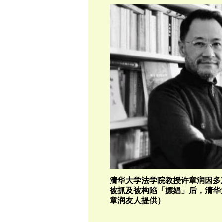
清华大学法学院教授许章润因多
被抓及被构陷「嫖娼」后，清华
章润友人提供）