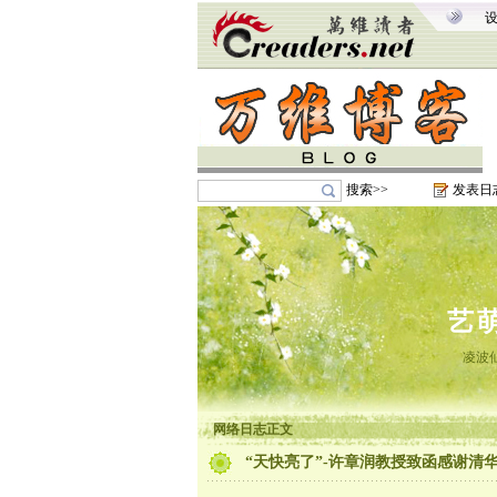
搜索>>
发表日
艺
凌波
网络日志正文
“天快亮了”-许章润教授致函感谢清