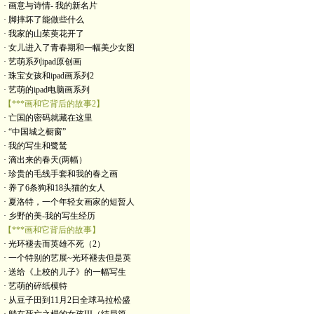
· 画意与诗情- 我的新名片
· 脚摔坏了能做些什么
· 我家的山茱萸花开了
· 女儿进入了青春期和一幅美少女图
· 艺萌系列ipad原创画
· 珠宝女孩和ipad画系列2
· 艺萌的ipad电脑画系列
【***画和它背后的故事2】
· 亡国的密码就藏在这里
· “中国城之橱窗”
· 我的写生和鹭鸶
· 滴出来的春天(两幅）
· 珍贵的毛线手套和我的春之画
· 养了6条狗和18头猫的女人
· 夏洛特，一个年轻女画家的短暂人
· 乡野的美-我的写生经历
【***画和它背后的故事】
· 光环褪去而英雄不死（2）
· 一个特别的艺展~光环褪去但是英
· 送给《上校的儿子》的一幅写生
· 艺萌的碎纸模特
· 从豆子田到11月2日全球马拉松盛