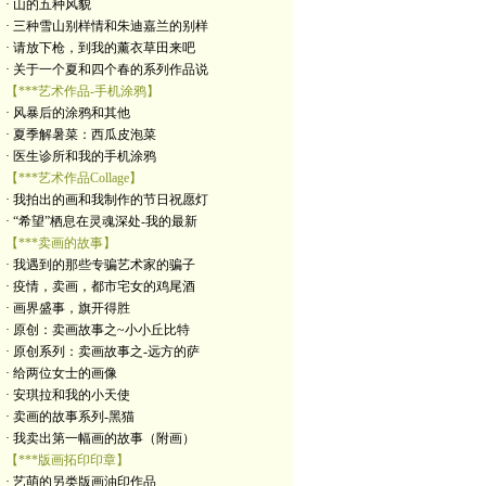
· 山的五种风貌
· 三种雪山别样情和朱迪嘉兰的别样
· 请放下枪，到我的薰衣草田来吧
· 关于一个夏和四个春的系列作品说
【***艺术作品-手机涂鸦】
· 风暴后的涂鸦和其他
· 夏季解暑菜：西瓜皮泡菜
· 医生诊所和我的手机涂鸦
【***艺术作品Collage】
· 我拍出的画和我制作的节日祝愿灯
· “希望”栖息在灵魂深处-我的最新
【***卖画的故事】
· 我遇到的那些专骗艺术家的骗子
· 疫情，卖画，都市宅女的鸡尾酒
· 画界盛事，旗开得胜
· 原创：卖画故事之~小小丘比特
· 原创系列：卖画故事之-远方的萨
· 给两位女士的画像
· 安琪拉和我的小天使
· 卖画的故事系列-黑猫
· 我卖出第一幅画的故事（附画）
【***版画拓印印章】
· 艺萌的另类版画油印作品