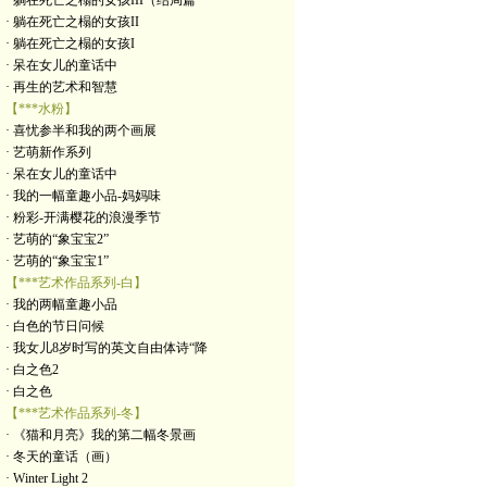
· 躺在死亡之榻的女孩III（结局篇
· 躺在死亡之榻的女孩II
· 躺在死亡之榻的女孩I
· 呆在女儿的童话中
· 再生的艺术和智慧
【***水粉】
· 喜忧参半和我的两个画展
· 艺萌新作系列
· 呆在女儿的童话中
· 我的一幅童趣小品-妈妈味
· 粉彩-开满樱花的浪漫季节
· 艺萌的“象宝宝2”
· 艺萌的“象宝宝1”
【***艺术作品系列-白】
· 我的两幅童趣小品
· 白色的节日问候
· 我女儿8岁时写的英文自由体诗“降
· 白之色2
· 白之色
【***艺术作品系列-冬】
· 《猫和月亮》我的第二幅冬景画
· 冬天的童话（画）
· Winter Light 2