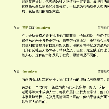
智商篇也提到，优秀的领袖人物情商一定要高。最理想的
这些高智商低情商的冷血暴君，一旦成为领袖就是人类的
功，包括他们的婚姻家庭。
作者：
艺萌
回复
thesunlover
留言时间：20
不，会玩弄权术并不说明他们情商高，恰恰相反，他们情
很多系列杀手具备高智商。我在智商篇谈到，高智商会呈
的话则很容易具有自毁和毁灭性。毛或者希特勒这类是系
们具有反社会人格障碍，精神变态，自恋，完全缺乏同理
控人心。这种能力涉及到了社商。跟情商是不同的。
作者：
thesunlover
留言时间：20
情商的表现形式有多种，我们对情商的理解也有些差异。
突然有一个“发现”，某些情商高的人其实并非好人：刘邦
老毛等等大小成功人士，都从底层打上权力金字塔，他们
本事登峰造极，这算是高情商吗？可能，但结果确实负面
达到害人的目的。