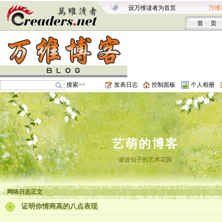
设万维读者为首页
万维
首 页
搜索>>
发表日志
控制面板
个人相册
艺萌的博客
凌波仙子的艺术花园
网络日志正文
证明你情商高的八点表现