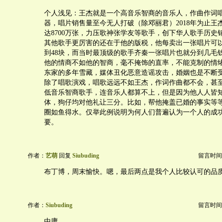
个人浅见：王杰就是一个高音乐智商的音乐人，作曲作词
器，唱片销售量至今无人打破（除邓丽君）2018年为止王
达8700万张，力压歌神张学友等歌手，创下华人歌手历史
其他歌手更厉害的还在于他的版税，他每卖出一张唱片可以
到48块，而当时最顶级的歌手齐秦一张唱片也就分到几毛
他的情商不如他的智商，毫不掩饰的直率，不能克制的情
东家的多年雪藏，媒体丑化恶意造谣攻击，婚姻也是不断
除了唱歌演戏，唱歌远远不如王杰，作词作曲都不会，甚
低音乐智商歌手，连音乐人都算不上，但是因为他人人皆
体，狗仔均对他礼让三分。比如，帮他掩盖已婚的事实等
圈如鱼得水。仅举此例说明为何人们普遍认为一个人的成
要。
作者：
艺萌
回复
Siubuding
留言时间：20
布丁博，周末愉快。嗯，最后两点是我个人比较认可的品
作者：
Siubuding
留言时间：20
中庸