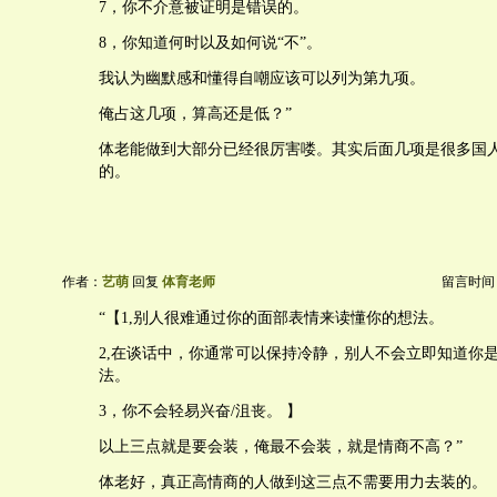
7，你不介意被证明是错误的。
8，你知道何时以及如何说“不”。
我认为幽默感和懂得自嘲应该可以列为第九项。
俺占这几项，算高还是低？”
体老能做到大部分已经很厉害喽。其实后面几项是很多国
的。
作者：
艺萌
回复
体育老师
留言时间：20
“【1,别人很难通过你的面部表情来读懂你的想法。
2,在谈话中，你通常可以保持冷静，别人不会立即知道你
法。
3，你不会轻易兴奋/沮丧。 】
以上三点就是要会装，俺最不会装，就是情商不高？”
体老好，真正高情商的人做到这三点不需要用力去装的。