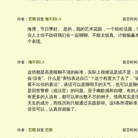
作者：
艺萌
回复
海不归LA
留言时间：20
海博，节日季好。 是的，我的艺术花园，一个轻松话题，
业人士但不妨碍我们在一起聊聊。不能太较真。计较输赢
个表现。
作者：
海不归LA
留言时间：20
这些都是高度模糊不清的标准，实际上很难说是或不是，比
奋/沮丧”、什么是“害怕表达自己”？这个程度大了去了，
看不出你的看法”，谈话可以是聊明天的天气，也可以是聊
是回答警察（或法官）的问题。至于幽默感和自嘲，有的
有更多的人说有，都可以举出数不尽的例子。情商其实是
天生的成分，而练历则只能通过实践获得。这8条所谓标准
尝尝可以，认真你就输了。
作者：
艺萌
回复
艺萌
留言时间：20