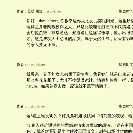
作者：
艺萌
回复
thesunlover
留言时间：20
你好，thesunlover, 你很幸运你太太女儿都很阳光。这
理解是并非阴险狡诈之人。只是比较理性能控制不良情绪
会胡搅蛮缠，非常通达，知道退让也懂得谦卑，显示出很
才。这是成功人士必备的品质。属于天然生成，后天有影
的家人并无矛盾。
作者：
thesunlover
留言时间：20
我母亲，妻子和女儿都属于高情商，我看她们就是自然真
那么多花花肠子，尤其不搞阴谋诡计。情商和智商一样，
nature。如果刻意去做，应该就不属于情商了。
作者：
thesunlover
留言时间：20
这8点是谁发明的？好几条我难以认同（情商低的表现，哈
“1,别人很难通过你的面部表情来读懂你的想法。”这在中
色”，我首次看到是小时候读三国演义，刘备出场时对他的