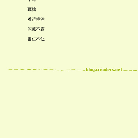
藏拙
难得糊涂
深藏不露
当仁不让