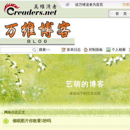
设万维读者为首页
万维
首 页
搜索>>
发表日志
控制面板
个人相册
艺萌的博客
凌波仙子的艺术花园
网络日志正文
催眠图片你敢看5秒吗