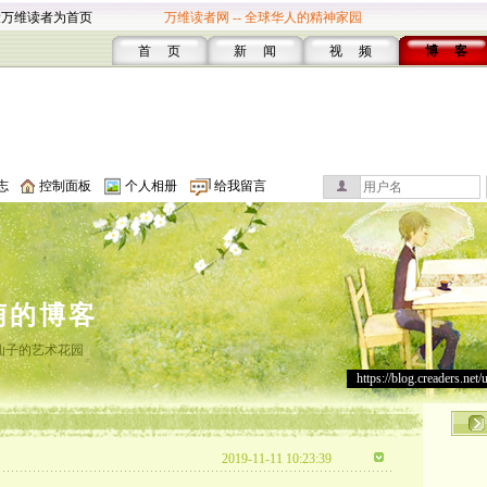
设万维读者为首页
万维读者网 -- 全球华人的精神家园
首 页
新 闻
视 频
博 客
志
控制面板
个人相册
给我留言
萌的博客
仙子的艺术花园
https://blog.creaders.net/
2019-11-11 10:23:39