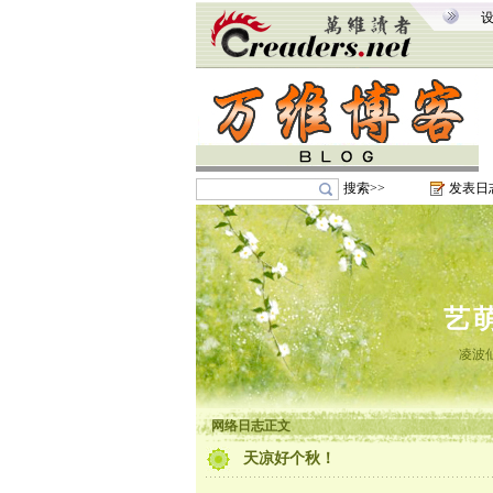
搜索>>
发表日
艺
凌波
网络日志正文
天凉好个秋！