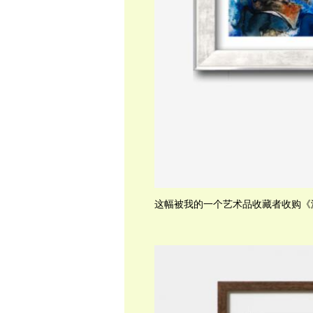
这幅被我的一个艺术品收藏者收购《