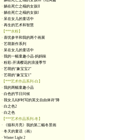
· 躺在死亡之榻的女孩III（结局篇
· 躺在死亡之榻的女孩II
· 躺在死亡之榻的女孩I
· 呆在女儿的童话中
· 再生的艺术和智慧
【***水粉】
· 喜忧参半和我的两个画展
· 艺萌新作系列
· 呆在女儿的童话中
· 我的一幅童趣小品-妈妈味
· 粉彩-开满樱花的浪漫季节
· 艺萌的“象宝宝2”
· 艺萌的“象宝宝1”
【***艺术作品系列-白】
· 我的两幅童趣小品
· 白色的节日问候
· 我女儿8岁时写的英文自由体诗“降
· 白之色2
· 白之色
【***艺术作品系列-冬】
· 《猫和月亮》我的第二幅冬景画
· 冬天的童话（画）
· Winter Light 2