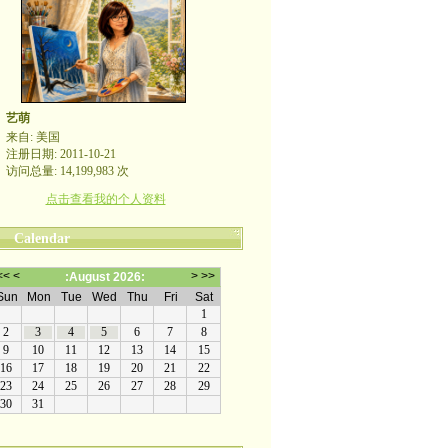
艺萌
来自: 美国
注册日期: 2011-10-21
访问总量: 14,199,983 次
点击查看我的个人资料
Calendar