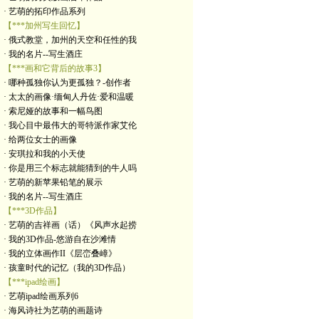
· 艺萌的拓印作品系列
【***加州写生回忆】
· 俄式教堂，加州的天空和任性的我
· 我的名片--写生酒庄
【***画和它背后的故事3】
· 哪种孤独你认为更孤独？-创作者
· 太太的画像·缅甸人丹佐·爱和温暖
· 索尼娅的故事和一幅鸟图
· 我心目中最伟大的哥特派作家艾伦
· 给两位女士的画像
· 安琪拉和我的小天使
· 你是用三个标志就能猜到的牛人吗
· 艺萌的新苹果铅笔的展示
· 我的名片--写生酒庄
【***3D作品】
· 艺萌的吉祥画（话）《风声水起捞
· 我的3D作品-悠游自在沙滩情
· 我的立体画作II《层峦叠嶂》
· 孩童时代的记忆（我的3D作品）
【***ipad绘画】
· 艺萌ipad绘画系列6
· 海风诗社为艺萌的画题诗