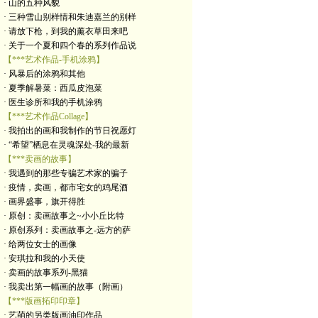
· 山的五种风貌
· 三种雪山别样情和朱迪嘉兰的别样
· 请放下枪，到我的薰衣草田来吧
· 关于一个夏和四个春的系列作品说
【***艺术作品-手机涂鸦】
· 风暴后的涂鸦和其他
· 夏季解暑菜：西瓜皮泡菜
· 医生诊所和我的手机涂鸦
【***艺术作品Collage】
· 我拍出的画和我制作的节日祝愿灯
· “希望”栖息在灵魂深处-我的最新
【***卖画的故事】
· 我遇到的那些专骗艺术家的骗子
· 疫情，卖画，都市宅女的鸡尾酒
· 画界盛事，旗开得胜
· 原创：卖画故事之~小小丘比特
· 原创系列：卖画故事之-远方的萨
· 给两位女士的画像
· 安琪拉和我的小天使
· 卖画的故事系列-黑猫
· 我卖出第一幅画的故事（附画）
【***版画拓印印章】
· 艺萌的另类版画油印作品