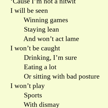
‘Cause I’m not a nitwit
I will be seen
Winning games
Staying lean
And won’t act lame
I won’t be caught
Drinking, I’m sure
Eating a lot
Or sitting with bad posture
I won’t play
Sports
With dismay