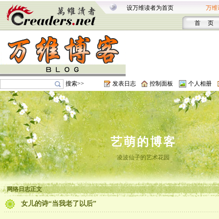
设万维读者为首页
万维
首 页
搜索>>
发表日志
控制面板
个人相册
艺萌的博客
凌波仙子的艺术花园
网络日志正文
女儿的诗“当我老了以后”