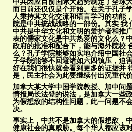
中共因应目前国际大趋势制定了全球
而目前还仅仅是个开始。在关于孔子
人秉持其文化交流和语言学习的功能
院是中共统战战略的一部份。其实 我
中共是中华文化和文明的爱护者和推
表的儒家文化是中共热爱的文化么？
政府的批准和配合下，能与海外院校 
么？孔子学院能够如实地介绍中国社
子学院能够不回避诸如六四镇压，迫
好在我们很快就会看到更多的证据并 
是，民主社会为此要继续付出沉重代
加拿大某大学中国学院教授、加中问
情报局长法登的说法，是加拿大一些
为假想敌的结构性问题，此一问题不
决。
事实上，中共不是加拿大的假想敌，
健康社会的真威胁。每个华人都应该