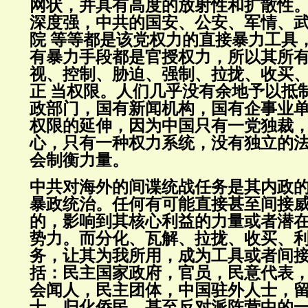
网状，并具有高度的放射性和扩散性
深度强，中共的国安、公安、军情、
院 等等都是该党权力的直接暴力工具
有暴力手段都是官授权力，所以其所
视、控制、胁迫、强制、拉拢、收买
正 当权限。人们几乎没有余地予以抵
政部门，国有新闻机构，国有企事业
权限的延伸，因为中国只有一党独裁
心，只有一种权力系统，没有独立的
会制衡力量。
中共对海外的间谍统战任务是其内政
暴政统治。任何有可能直接甚至间接
的，影响到其核心利益的力量或者潜
势力。而分化、瓦解、拉拢、收买、
务，让其为我所用，成为工具或者间接
括：民主国家政府，官员，民意代表
会闻人，民主团体，中国驻外人士，
士，归化侨民，甚至反对派阵营中的一