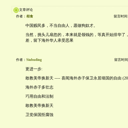
文章评论
作者：
相食
留言时间：20
中国贱民多，不当自由人，愿做狗奴才。
当然，挑头儿扇忽的，本来就是领钱的，等真开始排华了
差，留下海外华人承受恶果
作者：
Siubuding
留言时间：20
更进一步:
敢教美帝换新天 ---- 喜闻海外赤子保卫永居墙国的自由 (2020-
海外赤子多壮志
巧用自由和法制
敢教美帝换新天
卫党保国拒腐蚀