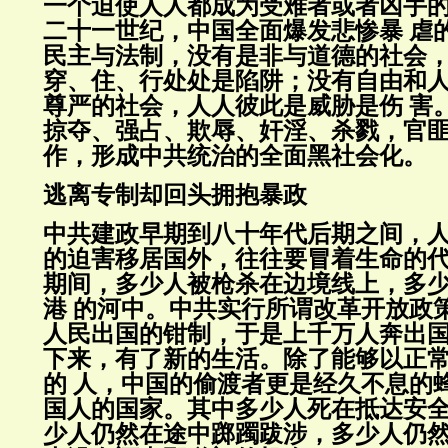
一个迫使人人都成为受难者或者凶手
二十一世纪，中国全面爆发悲惨暴 虐
民主与法制，没有是非与道德的社会
穿、住、行处处是陷阱；没有自由和
尊严的社会，人人彼此是威胁是伤 害
掠夺、强占、欺辱、奸淫、杀戮，官
作，形成中共统治的全面黑社会化。
逃离专制却回头拥抱暴政
中共建政早期到八十年代后期之间，
的迫害移居国外，往往要冒着生命的
期间，多少人被枪杀在边境线上，多
港 的河中。中共实行所谓改革开放政
人民出国的钳制，于是上千万人奔出
下来，有了新的生活。除了能够以正
的 人，中国的偷渡者更是经久不息的
国人的国家。其中多少人死在抵达安
少人仍然在途中踯躅跋涉，多少人仍