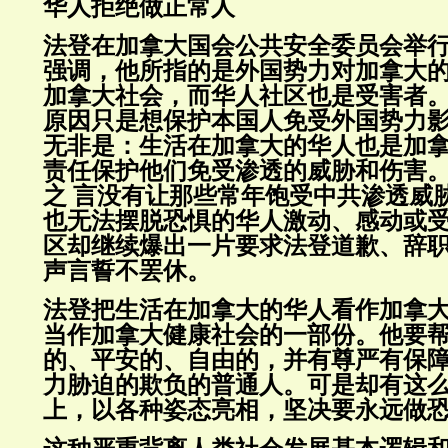
华人拒绝做正常人
法登在加拿大国会公共安全委员会举
强调，他所指的是外国势力对加拿大
加拿大社会，而华人社区也是受害者
原因只是想保护本国人免受外国势力
无非是：生活在加拿大的华人也是加
责任保护他们免受渗透的威胁和伤害
之 言没有让那些常年饱受中共渗透威
也无法摆脱恐惧的华人激动、感动或
区却继续爆出一片要求法登道歉、辞
声言誓不罢休。
法登把生活在加拿大的华人看作加拿
当作加拿大健康社会的一部份。他要
的、平安的、自由的，并有尊严有保
力胁迫的欺负的普通人。可是却有这
上，以各种姿态亮相，坚决要永远做