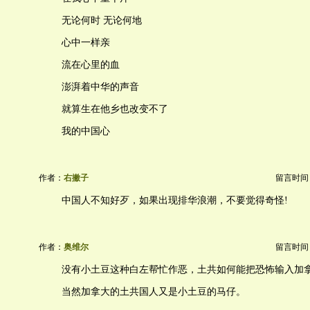
无论何时 无论何地
心中一样亲
流在心里的血
澎湃着中华的声音
就算生在他乡也改变不了
我的中国心
作者：
右撇子
留言时间：20
中国人不知好歹，如果出现排华浪潮，不要觉得奇怪!
作者：
奥维尔
留言时间：20
没有小土豆这种白左帮忙作恶，土共如何能把恐怖输入加
当然加拿大的土共国人又是小土豆的马仔。