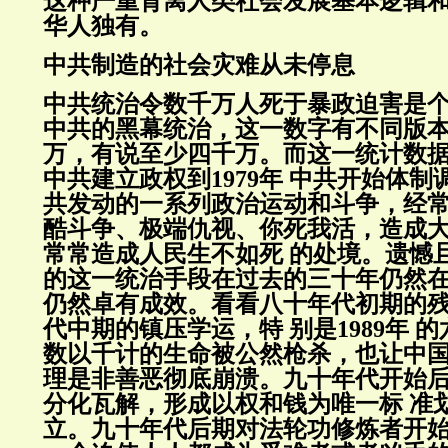
这种严重背离人类社会发展基本逻辑
华人独有。
中共制造的社会灾难从未停息
中共统治令数千万人死于暴政迫害是
中共的黑幕统治，这一数字有不同版
万，有说至少四千万。而这一统计数据基
中共建立政权到1979年 中共开始体
共发动的一系列政治运动和斗争，经
酷斗争、极端仇视、你死我活，造成
常常造成人民生不如死 的处境。遗憾
的这一统治手段在过去的三十年仍然
仍然卓有成效。看看八十年代初期的
代中期的镇压学运，特 别是1989年 
数以千计的生命被公然枪杀，也让中
理是非善恶彻底崩溃。九十年代开始
分化瓦解，形成以权和钱为唯一标 准
立。九十年代后期对法轮功修炼者开