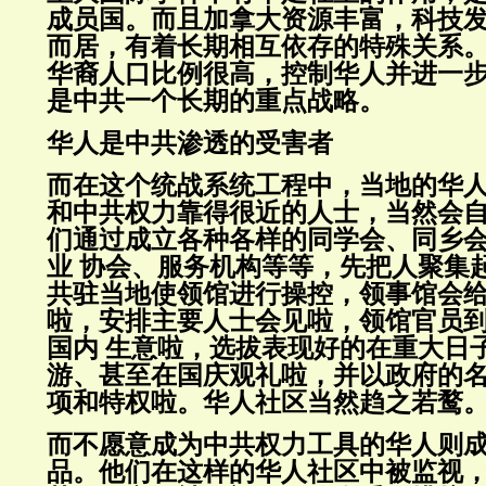
成员国。而且加拿大资源丰富，科技
而居，有着长期相互依存的特殊关系
华裔人口比例很高，控制华人并进一步
是中共一个长期的重点战略。
华人是中共渗透的受害者
而在这个统战系统工程中，当地的华
和中共权力靠得很近的人士，当然会
们通过成立各种各样的同学会、同乡
业 协会、服务机构等等，先把人聚集
共驻当地使领馆进行操控，领事馆会
啦，安排主要人士会见啦，领馆官员
国内 生意啦，选拔表现好的在重大日
游、甚至在国庆观礼啦，并以政府的
项和特权啦。华人社区当然趋之若鹜
而不愿意成为中共权力工具的华人则
品。他们在这样的华人社区中被监视