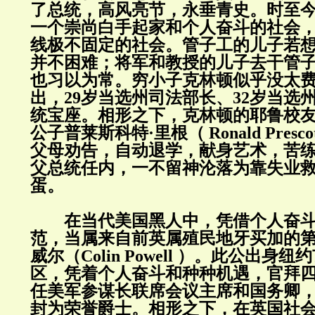
了总统，高风亮节，永垂青史。时至
一个崇尚白手起家和个人奋斗的社会
线极不固定的社会。管子工的儿子若
并不困难；将军和教授的儿子去干管
也习以为常。穷小子克林顿似乎没太
出，29岁当选州司法部长、32岁当选
统宝座。相形之下，克林顿的耶鲁校
公子普莱斯科特·里根（ Ronald Prescot
父母劝告，自动退学，献身艺术，苦
父总统任内，一不留神沦落为靠失业
蛋。
在当代美国黑人中，凭借个人奋斗
范，当属来自前英属殖民地牙买加的第
威尔（Colin Powell ）。此公出身
区，凭着个人奋斗和种种机遇，官拜
任美军参谋长联席会议主席和国务卿
封为荣誉爵士。相形之下，在英国社