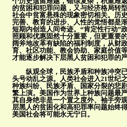
个历史遗留难题，错综复杂，积重难
的贫困和犯罪问题，又与经济格局转
社会中贫富悬殊的现象密切相关。历
完善、教育的进步、人性的觉悟都是
短期内创造人间奇迹。“肯定性行动”
照顾和优惠固然十分重要，但更重要
阔斧地改革有缺陷的福利制度，从财
育、社区功能、教会协助、家庭价值
才能逐步解决下层黑人贫困和犯罪的
纵观全球，民族矛盾和种族冲突已
头号动乱之源。人类社会进入21世纪
种族纠纷、民族矛盾、国家分裂的悲
繁上演。美国作为世界上种族问题最
其自身绝非是一个置之度外、袖手旁
层黑人的贫困化和高犯罪率问题始终
美国社会将可能永无宁日。