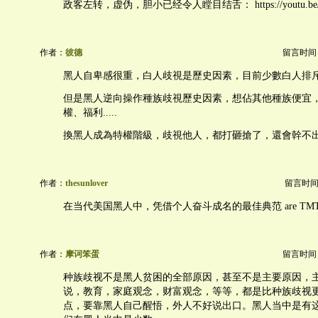
政客左转，虚伪，胆小已经令人瞠目结舌： https://youtu.be/
作者：
彼德
留言时间：20
黑人自卑感很重，白人歧視是歷史因素，目前少數白人排
但是黑人逆向操作種族歧視歷史因素，想佔其他種族便宜
權、福利.....
換黑人成為特權階級，歧視他人，都打砸搶了，還會幹不出
作者：
thesunlover
留言时间：20
在当代美国黑人中，凭借个人奋斗成名的最佳典范 are TMT
作者：
摩诃笨蛋
留言时间：20
种族歧视不是黑人贫困的全部原因，甚至不是主要原因，
说，教育，家庭观念，财富观念，等等，都是比种族歧视
点，要靠黑人自己醒悟，外人不好说出口。黑人当中是有