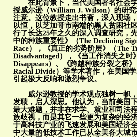
在此背景下，当代美国著名社会学
授威尔逊（William J. Wilson）
注意。这位教授走出书斋，深入现场
以恒，以芝加哥市南端的黑人贫困社
行了长达25年之久的深入调查研究，
中的种族重要性》（The Declining Signif
Race），《真正的劣势阶层》（The Tr
Disadvantaged），《当工作消失之时》
Disappears）、《跨越种族分裂之桥》（B
Racial Divide）等学术著作，在
引起极大反响和激烈争议。
威尔逊教授的学术观点独树一帜，
发聩，启人深思。他认为，当前美国
最大难题，并非在求学、就业和司法
族歧视，而是其它一些更为复杂的经
于高科技产业的飞速发展和美国经济
中大量的低技术工作已从全美各大城