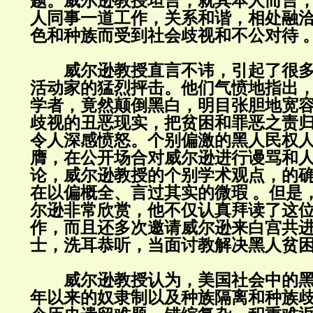
题。威尔逊教授坦言，就其本人而言
人同事一道工作，关系和谐，相处融
色和种族而受到社会歧视和不公对待 
威尔逊教授直言不讳，引起了很多
活动家的猛烈抨击。他们气愤地指出
学者，竟然颠倒黑白，明目张胆地宽
歧视的丑恶现实，把贫困和罪恶之责
令人深感愤怒。个别偏激的黑人民权
膺，在公开场合对威尔逊进行谩骂和
论，威尔逊教授的个别学术观点，的
在以偏概全、言过其实的微瑕 。但是
尔逊非常欣赏，他不仅认真拜读了这
作，而且还多次邀请威尔逊来白宫共
士，洗耳恭听，当面讨教解决黑人贫
威尔逊教授认为，美国社会中的黑
年以来的奴隶制以及种族隔离和种族