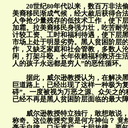
20世纪80年代以来，数百万非法
美裔移民渐成气候，经大赦后获得合
人争抢少量残存的低技术工作，使下
加霜。拉美裔移民身强力壮，吃苦耐
计较工资、工时和福利待遇，使下层
市场上处于明显劣势。黑人贫困阶层
作，又缺乏家庭和社会管教，多数人
闲，打架斗殴，长年依赖福利救济生活
人的孩子永远都是穷人”的恶性循环。
据此，威尔逊教授认为，在解决黑
巨道路上，已经出现了这样一种极为复
碍”。一度被视为万恶之源、众矢之的
已经不再是黑人贫困阶层面临的最大
威尔逊教授特立独行，敢想敢说，
称奇。这位教授究竟是何方神仙？ 竟
毫无自律，口无遮拦，大胆放肆。要