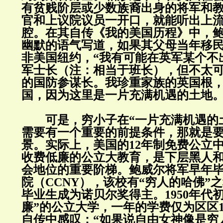
有贫贱阶层或少数族裔出身的将军和
官和上议院议员一开口，就能听出上
腔。在其自传《我的美国历程》中，
幽默的语气写道，如果其父母当年移
非美国纽约，“我有可能在英军某个不
军士长（注：相当于班长），但不太
的国防参谋长。我珍重家族的英国根
国，因为这里是一片充满机遇的土地。
可是，穷小子在“一片充满机遇的土
需要有一个重要的前提条件，那就是
景。实际上，美国的12年制免费公立
收费低廉的公立大教育，是下层黑人
会地位的重要阶梯。鲍威尔将军早年
院（CCNY），该校有“穷人的哈佛”之
毕业生成为诺贝尔奖得主。1950年代
廉”的公立大学，一年的学费仅为区区
自传中感叹：“如果说自由女神像是穷