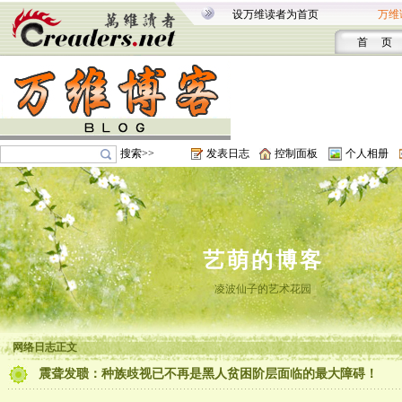
设万维读者为首页
万维
首 页
搜索>>
发表日志
控制面板
个人相册
艺萌的博客
凌波仙子的艺术花园
网络日志正文
震聋发聩：种族歧视已不再是黑人贫困阶层面临的最大障碍！