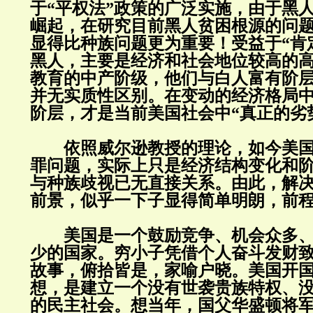
于“平权法”政策的广泛实施，由于黑
崛起，在研究目前黑人贫困根源的问
显得比种族问题更为重要！受益于“肯
黑人，主要是经济和社会地位较高的
教育的中产阶级，他们与白人富有阶
并无实质性区别。在变动的经济格局
阶层，才是当前美国社会中“真正的劣
依照威尔逊教授的理论，如今美国
罪问题，实际上只是经济结构变化和
与种族歧视已无直接关系。由此，解
前景，似乎一下子显得简单明朗，前
美国是一个鼓励竞争、机会众多、
少的国家。穷小子凭借个人奋斗发财
故事，俯拾皆是，家喻户晓。美国开
想，是建立一个没有世袭贵族特权、
的民主社会。想当年，国父华盛顿将