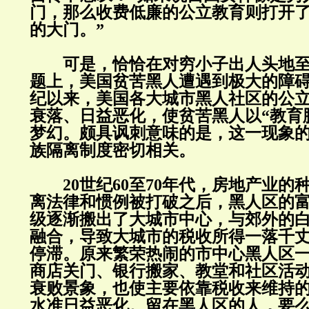
门，那么收费低廉的公立教育则打开
的大门。”
可是，恰恰在对穷小子出人头地至
题上，美国贫苦黑人遭遇到极大的障
纪以来，美国各大城市黑人社区的公
衰落、日益恶化，使贫苦黑人以“教育
梦幻。颇具讽刺意味的是，这一现象
族隔离制度密切相关。
20世纪60至70年代，房地产业的
离法律和惯例被打破之后，黑人区的
级逐渐搬出了大城市中心，与郊外的
融合，导致大城市的税收所得一落千
停滞。原来繁荣热闹的市中心黑人区
商店关门、银行搬家、教堂和社区活
衰败景象，也使主要依靠税收来维持
水准日益恶化。留在黑人区的人，要