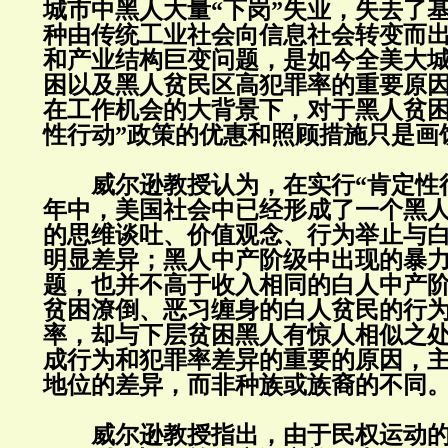
城市中黑人大量“下岗”失业，失去了
种由传统工业社会向信息社会转变而
和产业结构巨变问题，是如今全美大
困以及黑人贫民区高犯罪率的重要原
在工作机会的大背景下，对于黑人贫困
性行动”政策的优惠和照顾措施只是画
威尔逊教授认为，在实行“肯定性行
年中，美国社会中已经形成了一个黑
的思维谈吐、价值观念、行为举止与
明显差异；黑人中产阶级中出现的暴
题，也并不高于收入相同的白人中产
贫困潦倒、恶习缠身的白人贫民的行
率，却与下层贫困黑人有惊人相似之
成行为和犯罪率差异的重要的原因，
地位的差异，而非种族或族裔的不同
威尔逊教授指出，由于民权运动的