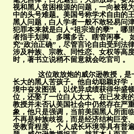
视和黑人贫困根源的问题，一向被视
中的头号难题。美国号称学术自由的
黑人问题，白人学者一般不敢轻易问
犯罪本来就是白人“祖宗造的孽”，哪
者指手划脚、多嘴多舌、瞎管闲事。 
究“政治正确”，尽管言论自由受到法
涉及种族、宗教、同性恋、女权等高
时，著书立说稍不留意就会吃官司 。
这位敢放炮的威尔逊教授，是一
长大的黑人苦孩子。他自幼聪颖好学
境中奋发图强，以优异成绩获得华盛
位，还娶了一位白人太太。在已发表
教授并未否认美国社会中仍然存在严
象，他只是强调，当前美国黑人所面
不再是种族歧视，而是经济结构巨变
受教育程度、个人成长环境等具有普