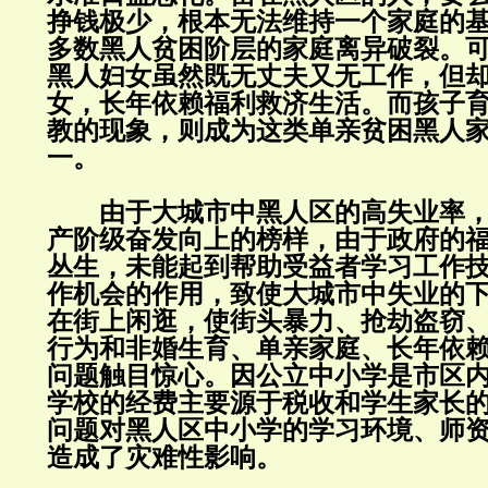
挣钱极少，根本无法维持一个家庭的
多数黑人贫困阶层的家庭离异破裂。
黑人妇女虽然既无丈夫又无工作，但
女，长年依赖福利救济生活。而孩子
教的现象，则成为这类单亲贫困黑人
一。
由于大城市中黑人区的高失业率，
产阶级奋发向上的榜样，由于政府的
丛生，未能起到帮助受益者学习工作
作机会的作用，致使大城市中失业的
在街上闲逛，使街头暴力、抢劫盗窃
行为和非婚生育、单亲家庭、长年依
问题触目惊心。因公立中小学是市区
学校的经费主要源于税收和学生家长
问题对黑人区中小学的学习环境、师
造成了灾难性影响。