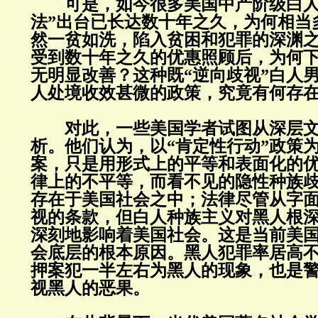
可是，如今很多美国中产阶级白人
法”出台已长达数十年之久，为何相当
然一贫如洗，陷入贫困和犯罪的深渊
受到数十年之久的优惠照顾后，为何
无明显改善？这种既“逆向歧视”白人
人处境收效甚微的政策，究竟有何存
对此，一些美国学者试图从深层文
析。他们认为，以“肯定性行动”政策
案，只是用形式上的平等和表面化的
律上的不平等，而看不见的隐性种族
存在于美国社会之中；法律尽管从字
视的条款，但白人种族主义对黑人根
深刻地影响着美国社会。这是当前美
会底层的根本原因。黑人犯罪率居高
押案犯一半左右为黑人的现象，也是
视黑人的恶果。