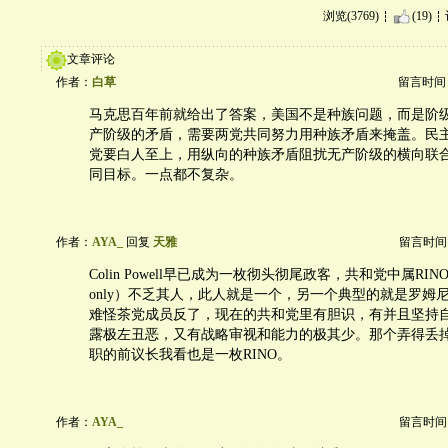
浏览(3769)
(19)
文章评论
作者：
白草
留言时间：20
马克思百年前就给出了答案，美国不是种族问题，而是阶
产阶级的矛盾，需要两党共同努力用种族矛盾来掩盖。民
党要白人至上，用纵向的种族矛盾阻扰无产阶级的横向联
同目标。一点都不复杂。
作者：
AYA_
回复
天雅
留言时间：20
Colin Powell早已成为一枚彻头彻尾政客，共和党中属RINO（repu
only）不乏其人，此人就是一个，另一个典型的就是罗姆
难怪茶党成员反了，现在的共和党里有胆识，有并且坚持
露极左丑恶，又有战略审视和能力的极其少。那个弄得丢
职的前议长我看也是一枚RINO。
作者：
AYA_
留言时间：20