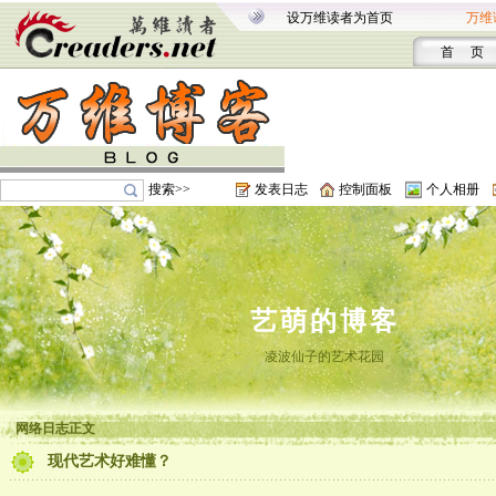
设万维读者为首页
万维
首 页
搜索>>
发表日志
控制面板
个人相册
艺萌的博客
凌波仙子的艺术花园
网络日志正文
现代艺术好难懂？