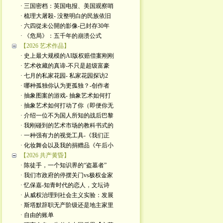
· 三国密档：英国电报、美国观察哨
· 梳理大屠殺- 没整明白的民族依旧
· 六四從未公開的影像-已封存30年
· 《危局》：五千年的崩溃公式
【2026 艺术作品】
· 史上最大规模的AI版权赔偿案刚刚
· 艺术收藏的真谛-不只是超级富豪
· 七月的私家花园- 私家花园探访2
· 哪种孤独你认为更孤独？-创作者
· 抽象图案的游戏- 抽象艺术如何打
· 抽象艺术如何打动了你（即便你无
· 介绍一位不为国人所知的战后巴黎
· 我刚碰到的艺术市场的教科书式的
· 一种强有力的视觉工具-《我们正
· 化妆舞会以及我的捐赠品《午后小
【2026 共产黄昏】
· 陈徒手，一个知识界的“盗墓者”
· 我们市政府的停摆关门vs极权金家
· 忆保嘉-知青时代的恋人，文坛诗
· 从威权治理到社会主义实验：发展
· 斯塔默辞职无产阶级还是地主家里
· 自由的账单