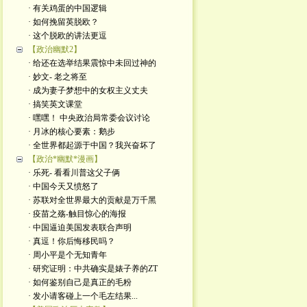
· 有关鸡蛋的中国逻辑
· 如何挽留英脱欧？
· 这个脱欧的讲法更逗
【政治幽默2】
· 给还在选举结果震惊中未回过神的
· 妙文- 老之将至
· 成为妻子梦想中的女权主义丈夫
· 搞笑英文课堂
· 嘿嘿！ 中央政治局常委会议讨论
· 月冰的核心要素：鹅步
· 全世界都起源于中国？我兴奋坏了
【政治*幽默*漫画】
· 乐死- 看看川普这父子俩
· 中国今天又愤怒了
· 苏联对全世界最大的贡献是万千黑
· 疫苗之殇-触目惊心的海报
· 中国逼迫美国发表联合声明
· 真逗！你后悔移民吗？
· 周小平是个无知青年
· 研究证明：中共确实是婊子养的ZT
· 如何鉴别自己是真正的毛粉
· 发小请客碰上一个毛左结果...