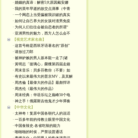
· 婚姻的真谛：解密5大原因戴安娜
· 我的英年早逝的故交点滴事（中青
· 一个网恋上当受骗被我识破的真实
· 如何让自己养大的女孩对渣男免疫
· 为何人们往往会被自恋者的所谓“
· 亚洲男性的魅力，西方人怎么会不
【视觉艺术家名曲】
· 这首号称是西班牙语著名的“原创”
· 请放过刀郎
· 被神妒嫉的男人坂本龍一走了(诸
· 黃明志「玻璃心」榮獲第四屆走鐘
· 周末音乐：貝多芬教你（不要）如
· 有史以来最伟大的普京MV，及其解
· 周杰倫【最偉大的作品】最彪悍详
· 周杰伦《最伟大的作品》
· 周末经典：华语乐坛之巅峰50个电
· 神之手！俄羅斯吉他鬼才少年彈奏
【中华文化】
· 太神奇！复原中国各朝代人的说话
· 一百多年前的传教士眼里中国文化
· 中国食辣史-各省吃辣的能力
· 啪啪啪的时侯，严禁说普通话