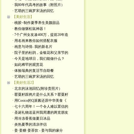
· 我80年代高考的故事（附照片）
· 艺萌的三碗罗宋汤的回忆
【美好生活】
· 桃胶~制作夏季养生美颜甜品
· 教你做驱松鼠神器！
· 7个广州女友凑400万，提前20年造
· 用名画来教你如何搭配衣服
· 画意与诗情- 我的新名片
· 院子里的杜鹃，金银花和父亲节的
· 今天是地球日，我们能做什么？
· 如此稀罕的观赏花
· 体验瑞典的复活节自助餐
· 艺萌的三碗罗宋汤的回忆
【美好生活2】
· 北京的泳池回忆(附珍贵照片）
· 罂粟籽跟鸦片是什么关系？罂粟籽
· 用Costco的Q派酱还原中华美食《
· 七十六周年！一个令人难以置信的
· 圣诞礼物送蓝州我周遭的两党朋友
· 用冷冻香蕉做夏日冰品
· 炎热夏季的清凉伴侣
· 姜·姜糖·姜茶饮 - 姜与我的缘分