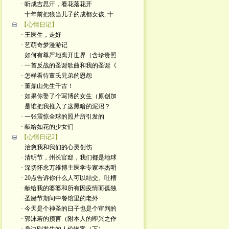
· 听成吉思汗，看花落花开
· 十年前把狼当儿子的成都女孩, 十
【心情日记】
· 王医生，走好
· 艺萌奇梦漫游记
· 如何有尊严地离开世界（含珍贵照
· 一首反战的圣诞歌曲和我的圣诞《
· 怎样看待董氏兄弟的恩怨
· 董鼎山先生千古！
· 如果你娶了个写博的女生（原创加
· 是谁把我推入了这黑暗的泥沼？
· 一张震惊全球的照片所引发的
· 献给如花的少女们
【心情日记2】
· 治愈我和我们的心灵创伤
· 清明节，州长官邸，我们都是地球
· 深切怀念万维博主医学专家本杰明
· 20点告诉你什么人可以结交。吐槽
· 献给我的婆婆和所有因疫情而孤独
· 圣诞节期间中餐馆里的老外
· 今天是个神圣的日子也是个审判的
· 郭沫若的预言（附本人的即兴之作