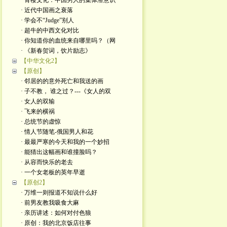
· 青楼文化：中国男人的集体潜意识
· 近代中国画之衰落
· 学会不“Judge”别人
· 超牛的中西文化对比
· 你知道你的血统来自哪里吗？（网
· 《新春贺词，饮片励志》
【中华文化2】
【原创】
· 邻居的的意外死亡和我送的画
· 子不教， 谁之过？---《女人的双
· 女人的双输
· 飞来的横祸
· 总统节的虚惊
· 情人节随笔-俄国男人和花
· 最最严寒的今天和我的一个妙招
· 能猜出这幅画和谁撞脸吗？
· 从容而快乐的老去
· 一个女老板的英年早逝
【原创2】
· 万维一则报道不知说什么好
· 前男友教我吸食大麻
· 亲历讲述：如何对付色狼
· 原创：我的北京饭店往事