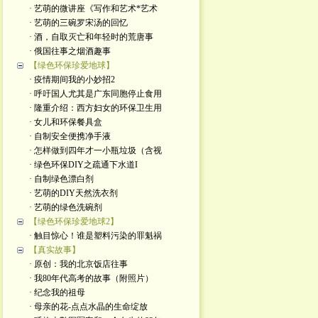
· 艺萌的微讲座《写作和艺术*艺术
· 艺萌的三碗罗宋汤的回忆
· 酒，自取灭亡和年轻时的荒唐事
· 俄国往事之烟酒趣事
【绿色环保珍爱地球】
· 疫情期间我的小妙招2
· 呼吁国人尤其是广东同胞停止食用
· 隆重介绍：西方妇女的环保卫生用
· 女儿和环保餐具盒
· 自制安全便携净手液
· 怎样做到四年才一小瓶垃圾（含视
· 绿色环保DIY之疏通下水道I
· 自制绿色漂白剂
· 艺萌的DIY天然洗衣剂
· 艺萌的绿色洗碗剂
【绿色环保珍爱地球2】
· 触目惊心！谁是塑料污染的罪魁祸
【真实故事】
· 原创：我的北京饭店往事
· 我80年代高考的故事（附照片）
· 纪念我的祖母
· 母亲的花-点点水晶的生命绽放