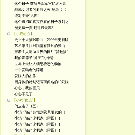
· 这个日子-前解放军军官忆述六四
· 战地女记者的血腥之夜-纪录片《
· 绝对不碰“六四”
· 这个虚拟却真实存在的日子系列之
· 歷史這一頁 翻得過去嗎?
【小猫心心】
· 史上十大猫咪歌曲（2026年更新版
· 艺术家往往对猫情有独钟的缘由1
· 跟着主人周游世界的网红“背包猫”
· 我的寄养子“虎子”的命运
· 世界上最让人细思极恐的动物
· 一个爱猫者的猝逝
· 爱猫人的杰作
· 因身体的特别记号而闻名的10只猫
· 心心，我的宝贝
· 心心不见了
【小鸡“俏皮”】
· 俏皮走了（五）
· 小鸡“俏皮” 的性别及其引发的（
· 小鸡“俏皮” 来我家（附图） (
· 小鸡“俏皮” 来我家（附图） (
· 小鸡“俏皮” 来我家（附图） (