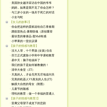
· 美国孙女越洋采访在中国的爷爷
· 妈妈，如果是我不见了你会怎样？
· 与三岁小女的一场关于死亡的对话
· 小女与蛇
【女儿的故事2】
· 你会把这样的蛋糕送给自己青春期
· 蹭疫苗热点-暑期惊魂（原创重登
· 最珍贵的奢侈品-逛Mall有感
· 小苹果的一堂抗议课
【孩子的情感与教育】
· 没大人管，十个男孩 (女孩) 住在
· 芬兰正式废除小学和中学课程教育
· 易中天：脑子给搞坏了
· 我们的孩子是如何被教傻的！
· 清华大食堂（ZT）
· 天真的人，才会无穷无尽地追问关
· 完美的机器人VS真实的人生(ZT)
· 触摸大自然的母女（附图）
· 儿童节的随感
· 理性的教育：做一个幸福的普通人
【孩子的情感与教育2】
· 亚裔父母望子成龙下的悲剧