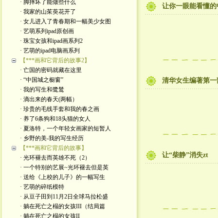
· 脚摔坏了能做些什么
让你一眼能看懂的
· 我家的山茱萸花开了
· 女儿进入了青春期和一幅美少女图
· 艺萌系列ipad原创画
· 珠宝女孩和ipad画系列2
· 艺萌的ipad电脑画系列
【***画和它背后的故事2】
· 亡国的密码就藏在这里
· “中国城之橱窗”
清华女生编著第一
· 我的写生和鹭鸶
· 滴出来的春天(两幅）
· 珍贵的毛线手套和我的春之画
· 养了6条狗和18头猫的女人
· 夏洛特，一个年轻女画家的短暂人
· 乡野的美-我的写生经历
【***画和它背后的故事】
让“柴静”消失zt
· 光环褪去而英雄不死（2）
· 一个特别的艺展~光环褪去但是英
· 送给《上校的儿子》的一幅写生
· 艺萌的碎纸模特
· 从豆子田到11月2日全球马拉松盛
· 躺在死亡之榻的女孩III（结局篇
· 躺在死亡之榻的女孩II