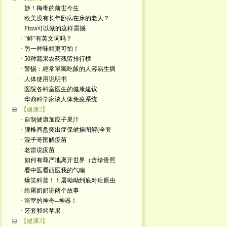
· 妙！梅毒的前世今生
· 欧美没有长年卧病在床的老人？
· Pizza可以做的这样震撼
· “鲜”有英文词吗？
· 另一种味精更可怕！
· 50种蔬果农药残留排行榜
· 警惕：經常單獨吃飯的人容易生病
· 人体使用说明书
· 医院各科室医生的健康建议
· 华裔科学家谈人体免疫系统
【健康2】
· 自制健康加应子果汁
· 腰椎间盘突出症保健操图解(全套
· 混子哥图解疫苗
· 老雷说疫苗
· 如何有尊严地离开世界（含珍贵照
· 看中医看西医我的气喘
· 爆笑科普！！屠呦呦到底对疟原虫
· 给屠奶奶讲两个故事
· 浴室的神奇--神器！
· 牙套和烤苹果
【健康3】