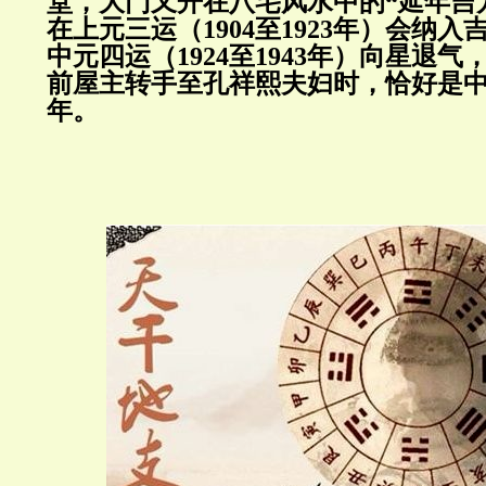
堂，大门又开在八宅风水中的“延年吉
在上元三运（1904至1923年）会纳
中元四运（1924至1943年）向星退
前屋主转手至孔祥熙夫妇时，恰好是
年。