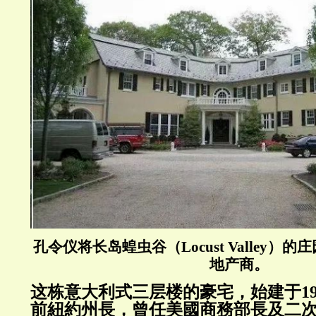
孔令仪将长岛蝗虫谷（Locust Valley）
地产商。
这栋意大利式三层楼的豪宅，始建于
1
前紐約州長，曾任美國商務部長及二