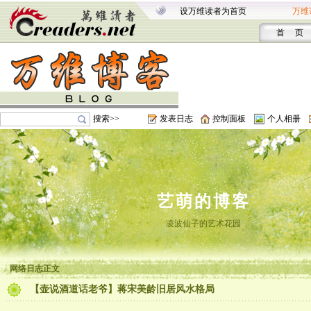
设万维读者为首页
万维
首 页
搜索>>
发表日志
控制面板
个人相册
艺萌的博客
凌波仙子的艺术花园
网络日志正文
【壶说酒道话老爷】蒋宋美龄旧居风水格局