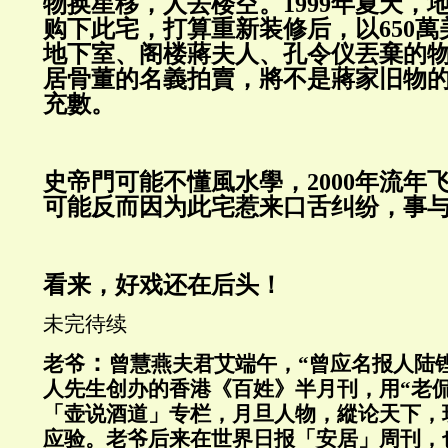
物换星移，人去楼空。
1999年夏天，
购下此宅，打算重新装修后，以650
地下室、阁楼蔣夫人、孔令仪丟棄的
居骨董的名義拍賣，將不是蔣家旧物
充數。
史帝門可能不懂風水學，
2000年流
可能反而因为此宅惹来口舌纠纷，事
看来，好戏还在后头！
未完待续
：
老爷
曾慧燕夫君艾端午，“曾应名报人陆
人先生创办的香港《百姓》半月刊，用
“老
「壶说酒道」专栏，月旦人物，縱论天下，
应验。老爷后来在世界日报「安居」周刊，