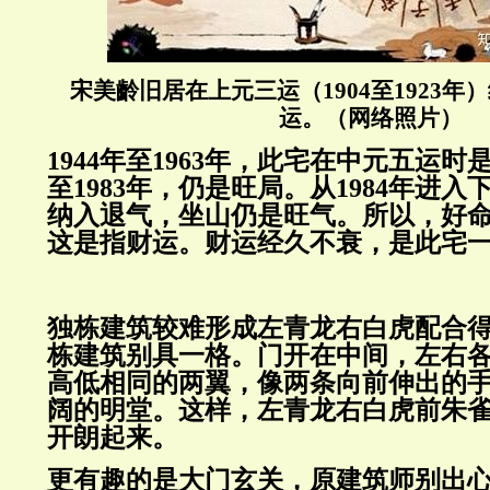
宋美齡旧居在上元三运（1904至1923
运。（网络照片）
1944年至1963年，此宅在中元五运时是
至1983年，仍是旺局。从1984年进
纳入退气，坐山仍是旺气。所以，好
这是指财运。财运经久不衰，是此宅
独栋建筑较难形成左青龙右白虎配合
栋建筑别具一格。门开在中间，左右
高低相同的两翼，像两条向前伸出的
阔的明堂。这样，左青龙右白虎前朱
开朗起来。
更有趣的是大门玄关，原建筑师别出