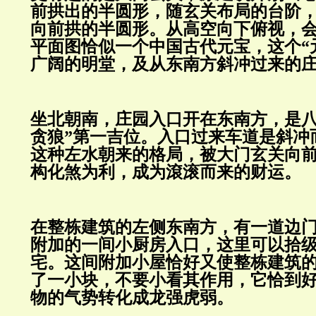
前拱出的半圆形，随玄关布局的台阶
向前拱的半圆形。从高空向下俯视，
平面图恰似一个中国古代元宝，这个
广阔的明堂，及从东南方斜冲过来的
坐北朝南，庄园入口开在东南方，是
贪狼”第一吉位。入口过来车道是斜冲
这种左水朝来的格局，被大门玄关向
构化煞为利，成为滾滚而来的财运。
在整栋建筑的左侧东南方，有一道边
附加的一间小厨房入口，这里可以拾
宅。这间附加小屋恰好又使整栋建筑
了一小块，不要小看其作用，它恰到
物的气势转化成龙强虎弱。