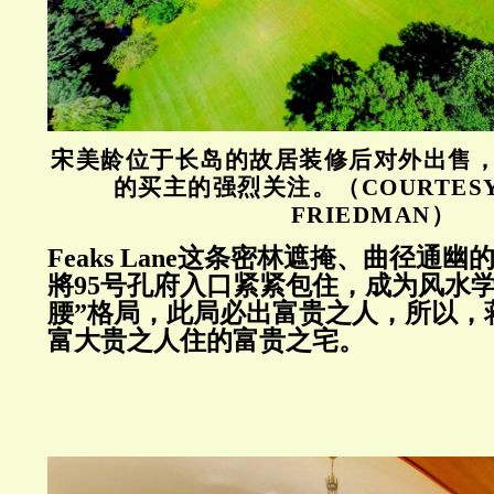
宋美龄位于长岛的故居装修后对外出售
的买主的强烈关注。（COURTESY 
FRIEDMAN）
Feaks Lane这条密林遮掩、曲径通
將95号孔府入口紧紧包住，成为风水
腰”格局，此局必出富贵之人，所以，
富大贵之人住的富贵之宅。