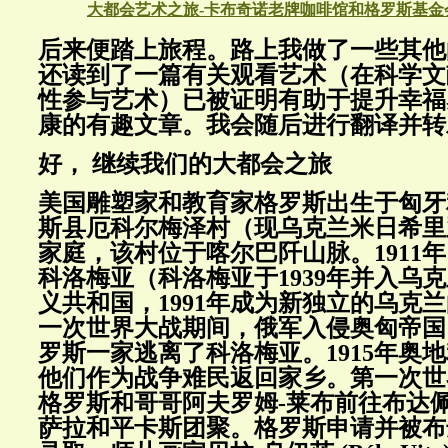
大都会艺术之旅-卡布奇诺老牌咖啡馆和格罗斯基金
后来便踏上旅程。路上我做了一些其他
还读到了一篇有关观看艺术（在科学文
性参与艺术）已被证明有助于提升幸福
康的有趣文章。我会随后进行翻译并转
好， 继续我们的大都会之旅
美国雕塑家和教育家格罗斯出生于匈牙
斯县厄科尔梅泽村（现乌克兰米日希里
家庭，该村位于喀尔巴阡山脉。
1911
年
科洛梅亚（科洛梅亚于
1939
年并入乌克
义共和国，
1991
年成为新独立的乌克兰
一次世界大战期间，俄军入侵奥匈帝国
罗斯一家逃离了科洛梅亚。
1915
年奥地
他们作为战争难民返回家乡。第一次世
格罗斯和哥哥阿夫罗姆
-
莱布前往布达
萨拉和平卡斯团聚。格罗斯申请并被布