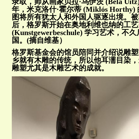
录取，师从画家贝拉·乌伊茨
(B
é
la Uitz
年，米克洛什·霍尔蒂
(Mikl
ó
s Horthy)
图将所有犹太人和外国人驱逐出境。被
后，格罗斯开始在奥地利维也纳的工艺
(Kunstgewerbeschule)
学习艺术，不久
国。(摘自维基）
格罗斯基金会的馆员陪同并介绍说雕塑
乡就有木雕的传统，所以他耳濡目染，
雕塑尤其是木雕艺术的成就。