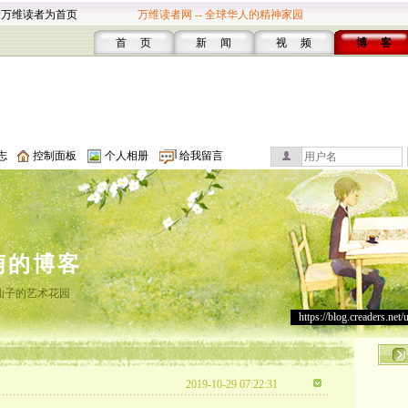
设万维读者为首页
万维读者网 -- 全球华人的精神家园
首 页
新 闻
视 频
博 客
志
控制面板
个人相册
给我留言
萌的博客
仙子的艺术花园
https://blog.creaders.net/
2019-10-29 07:22:31