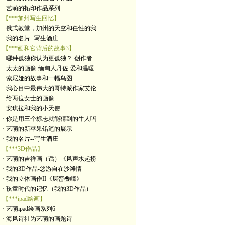
· 艺萌的拓印作品系列
【***加州写生回忆】
· 俄式教堂，加州的天空和任性的我
· 我的名片--写生酒庄
【***画和它背后的故事3】
· 哪种孤独你认为更孤独？-创作者
· 太太的画像·缅甸人丹佐·爱和温暖
· 索尼娅的故事和一幅鸟图
· 我心目中最伟大的哥特派作家艾伦
· 给两位女士的画像
· 安琪拉和我的小天使
· 你是用三个标志就能猜到的牛人吗
· 艺萌的新苹果铅笔的展示
· 我的名片--写生酒庄
【***3D作品】
· 艺萌的吉祥画（话）《风声水起捞
· 我的3D作品-悠游自在沙滩情
· 我的立体画作II《层峦叠嶂》
· 孩童时代的记忆（我的3D作品）
【***ipad绘画】
· 艺萌ipad绘画系列6
· 海风诗社为艺萌的画题诗