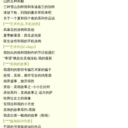
· 山的五种风貌
· 三种雪山别样情和朱迪嘉兰的别样
· 请放下枪，到我的薰衣草田来吧
· 关于一个夏和四个春的系列作品说
【***艺术作品-手机涂鸦】
· 风暴后的涂鸦和其他
· 夏季解暑菜：西瓜皮泡菜
· 医生诊所和我的手机涂鸦
【***艺术作品Collage】
· 我拍出的画和我制作的节日祝愿灯
· “希望”栖息在灵魂深处-我的最新
【***卖画的故事】
· 我遇到的那些专骗艺术家的骗子
· 疫情，卖画，都市宅女的鸡尾酒
· 画界盛事，旗开得胜
· 原创：卖画故事之~小小丘比特
· 原创系列：卖画故事之-远方的萨
· 给两位女士的画像
· 安琪拉和我的小天使
· 卖画的故事系列-黑猫
· 我卖出第一幅画的故事（附画）
【***版画拓印印章】
· 艺萌的另类版画油印作品