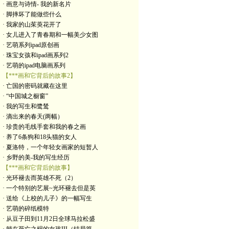
· 画意与诗情- 我的新名片
· 脚摔坏了能做些什么
· 我家的山茱萸花开了
· 女儿进入了青春期和一幅美少女图
· 艺萌系列ipad原创画
· 珠宝女孩和ipad画系列2
· 艺萌的ipad电脑画系列
【***画和它背后的故事2】
· 亡国的密码就藏在这里
· “中国城之橱窗”
· 我的写生和鹭鸶
· 滴出来的春天(两幅）
· 珍贵的毛线手套和我的春之画
· 养了6条狗和18头猫的女人
· 夏洛特，一个年轻女画家的短暂人
· 乡野的美-我的写生经历
【***画和它背后的故事】
· 光环褪去而英雄不死（2）
· 一个特别的艺展~光环褪去但是英
· 送给《上校的儿子》的一幅写生
· 艺萌的碎纸模特
· 从豆子田到11月2日全球马拉松盛