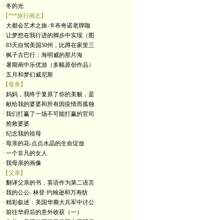
· 冬的光
【***旅行画志】
· 大都会艺术之旅-卡布奇诺老牌咖
· 让梦想在我行进的脚步中实现（图
· 83天自驾美国50州，比蹲在家里三
· 枫子古巴行：海明威的那片海
· 暑期画中乐优游（多幅原创作品）
· 五月和梦幻威尼斯
【母亲】
· 妈妈，我终于复原了你的美貌，是
· 献给我的婆婆和所有因疫情而孤独
· 我们打赢了一场不可能打赢的官司
· 抢救婆婆
· 纪念我的祖母
· 母亲的花-点点水晶的生命绽放
· 一个非凡的女人
· 我母亲的画像
【父亲】
· 翻译父亲的书，英语作为第二语言
· 我的公公- 林登·约翰逊和万寿纺
· 精彩叙述：美国华裔大兵军中讨公
· 前往华府后的意外收获（一）