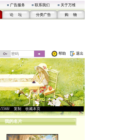
广告服务
联系我们
关于万维
论 坛
分类广告
购 物
帮助
退出
u/5568/
>
复制
>
收藏本页
我的名片