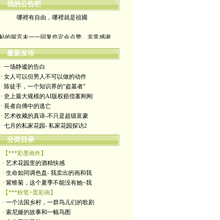
我的公告栏
哪裡有自由，哪裡就是祖國
帖的留言未一一回复也定会点赞。非常感谢
yimengling53@yahoo.com
最新发布
· 一场静谧的告白
有意收藏者请私信我，感谢一贯支持
· 女人可以但男人不可以做的动作
· 陈徒手，一个知识界的“盗墓者”
政治转载不一定代表本人意见
· 史上最大规模的AI版权赔偿案刚刚
· 長者自傳中的逃亡
艺术博客：https://yimengl.blog
· 艺术收藏的真谛-不只是超级富豪
· 七月的私家花园- 私家花园探访2
目录中标注星号的为本人艺术原创
分类目录
【***彩墨画作】
· 艺术花园里的酒精快感
· 生命如同调色盘- 我卖出的画和我
· 紫锥菊，这个夏季不能没有她~我
【***粉笔+蛋彩画】
· 一个法国乡村，一群鸟儿们的歌剧
· 索尼娅的故事和一幅鸟图