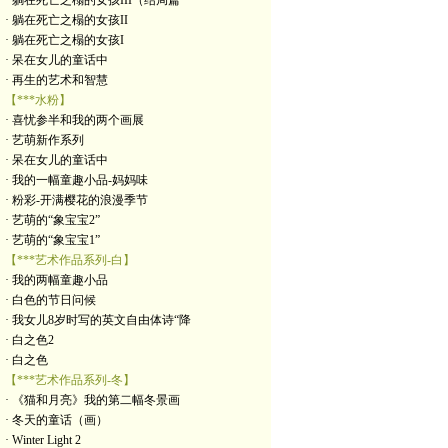
· 躺在死亡之榻的女孩III（结局篇
· 躺在死亡之榻的女孩II
· 躺在死亡之榻的女孩I
· 呆在女儿的童话中
· 再生的艺术和智慧
【***水粉】
· 喜忧参半和我的两个画展
· 艺萌新作系列
· 呆在女儿的童话中
· 我的一幅童趣小品-妈妈味
· 粉彩-开满樱花的浪漫季节
· 艺萌的“象宝宝2”
· 艺萌的“象宝宝1”
【***艺术作品系列-白】
· 我的两幅童趣小品
· 白色的节日问候
· 我女儿8岁时写的英文自由体诗“降
· 白之色2
· 白之色
【***艺术作品系列-冬】
· 《猫和月亮》我的第二幅冬景画
· 冬天的童话（画）
· Winter Light 2