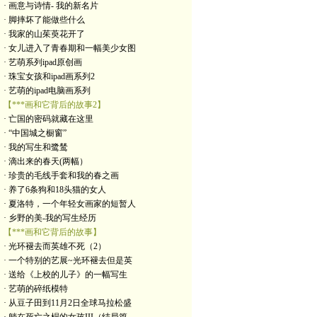
· 画意与诗情- 我的新名片
· 脚摔坏了能做些什么
· 我家的山茱萸花开了
· 女儿进入了青春期和一幅美少女图
· 艺萌系列ipad原创画
· 珠宝女孩和ipad画系列2
· 艺萌的ipad电脑画系列
【***画和它背后的故事2】
· 亡国的密码就藏在这里
· “中国城之橱窗”
· 我的写生和鹭鸶
· 滴出来的春天(两幅）
· 珍贵的毛线手套和我的春之画
· 养了6条狗和18头猫的女人
· 夏洛特，一个年轻女画家的短暂人
· 乡野的美-我的写生经历
【***画和它背后的故事】
· 光环褪去而英雄不死（2）
· 一个特别的艺展~光环褪去但是英
· 送给《上校的儿子》的一幅写生
· 艺萌的碎纸模特
· 从豆子田到11月2日全球马拉松盛