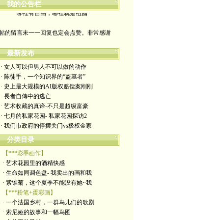
我的公告栏
哪裡有自由，哪裡就是祖國
帖的留言未一一回复也定会点赞。非常感谢
yimengling53@yahoo.com
最新发布
有意收藏者请私信我，感谢一贯支持
· 女人可以但男人不可以做的动作
· 陈徒手，一个知识界的“盗墓者”
政治转载不一定代表本人意见
· 史上最大规模的AI版权赔偿案刚刚
· 長者自傳中的逃亡
艺术博客：https://yimengl.blog
· 艺术收藏的真谛-不只是超级富豪
· 七月的私家花园- 私家花园探访2
目录中标注星号的为本人艺术原创
· 我们市政府的停摆关门vs极权金家
分类目录
【***彩墨画作】
· 艺术花园里的酒精快感
· 生命如同调色盘- 我卖出的画和我
· 紫锥菊，这个夏季不能没有她~我
【***粉笔+蛋彩画】
· 一个法国乡村，一群鸟儿们的歌剧
· 索尼娅的故事和一幅鸟图