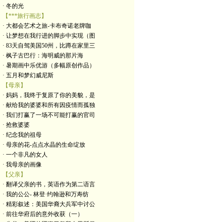
· 冬的光
【***旅行画志】
· 大都会艺术之旅-卡布奇诺老牌咖
· 让梦想在我行进的脚步中实现（图
· 83天自驾美国50州，比蹲在家里三
· 枫子古巴行：海明威的那片海
· 暑期画中乐优游（多幅原创作品）
· 五月和梦幻威尼斯
【母亲】
· 妈妈，我终于复原了你的美貌，是
· 献给我的婆婆和所有因疫情而孤独
· 我们打赢了一场不可能打赢的官司
· 抢救婆婆
· 纪念我的祖母
· 母亲的花-点点水晶的生命绽放
· 一个非凡的女人
· 我母亲的画像
【父亲】
· 翻译父亲的书，英语作为第二语言
· 我的公公- 林登·约翰逊和万寿纺
· 精彩叙述：美国华裔大兵军中讨公
· 前往华府后的意外收获（一）