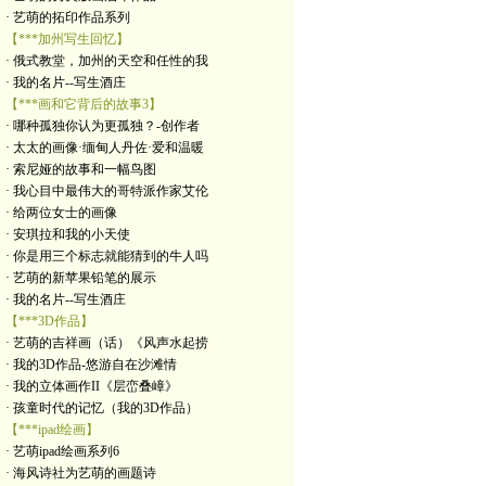
· 艺萌的拓印作品系列
【***加州写生回忆】
· 俄式教堂，加州的天空和任性的我
· 我的名片--写生酒庄
【***画和它背后的故事3】
· 哪种孤独你认为更孤独？-创作者
· 太太的画像·缅甸人丹佐·爱和温暖
· 索尼娅的故事和一幅鸟图
· 我心目中最伟大的哥特派作家艾伦
· 给两位女士的画像
· 安琪拉和我的小天使
· 你是用三个标志就能猜到的牛人吗
· 艺萌的新苹果铅笔的展示
· 我的名片--写生酒庄
【***3D作品】
· 艺萌的吉祥画（话）《风声水起捞
· 我的3D作品-悠游自在沙滩情
· 我的立体画作II《层峦叠嶂》
· 孩童时代的记忆（我的3D作品）
【***ipad绘画】
· 艺萌ipad绘画系列6
· 海风诗社为艺萌的画题诗