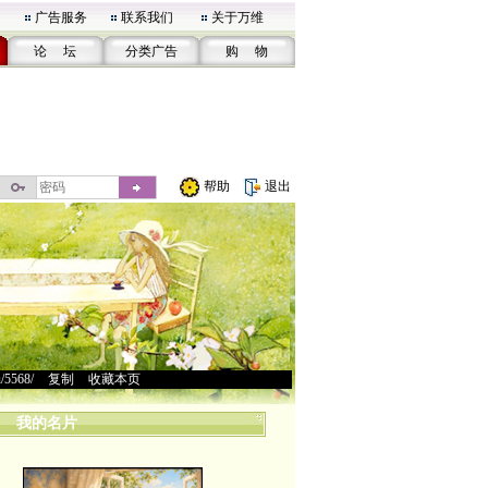
广告服务
联系我们
关于万维
论 坛
分类广告
购 物
帮助
退出
u/5568/
>
复制
>
收藏本页
我的名片