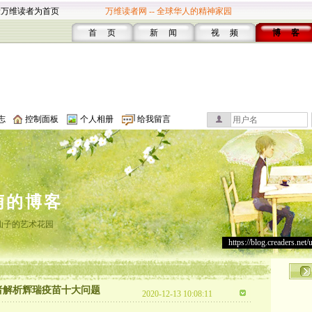
设万维读者为首页
万维读者网 -- 全球华人的精神家园
首 页
新 闻
视 频
博 客
志
控制面板
个人相册
给我留言
萌的博客
仙子的艺术花园
https://blog.creaders.net/
者解析辉瑞疫苗十大问题
2020-12-13 10:08:11