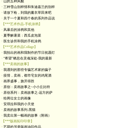
· 山的五种风貌
· 三种雪山别样情和朱迪嘉兰的别样
· 请放下枪，到我的薰衣草田来吧
· 关于一个夏和四个春的系列作品说
【***艺术作品-手机涂鸦】
· 风暴后的涂鸦和其他
· 夏季解暑菜：西瓜皮泡菜
· 医生诊所和我的手机涂鸦
【***艺术作品Collage】
· 我拍出的画和我制作的节日祝愿灯
· “希望”栖息在灵魂深处-我的最新
【***卖画的故事】
· 我遇到的那些专骗艺术家的骗子
· 疫情，卖画，都市宅女的鸡尾酒
· 画界盛事，旗开得胜
· 原创：卖画故事之~小小丘比特
· 原创系列：卖画故事之-远方的萨
· 给两位女士的画像
· 安琪拉和我的小天使
· 卖画的故事系列-黑猫
· 我卖出第一幅画的故事（附画）
【***版画拓印印章】
· 艺萌的另类版画油印作品