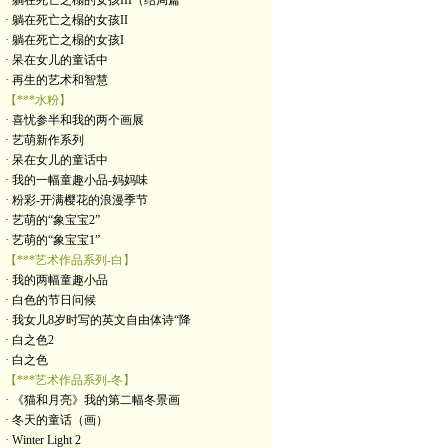
· 躺在死亡之榻的女孩III（结局篇
· 躺在死亡之榻的女孩II
· 躺在死亡之榻的女孩I
· 呆在女儿的童话中
· 再生的艺术和智慧
【***水粉】
· 喜忧参半和我的两个画展
· 艺萌新作系列
· 呆在女儿的童话中
· 我的一幅童趣小品-妈妈味
· 粉彩-开满樱花的浪漫季节
· 艺萌的“象宝宝2”
· 艺萌的“象宝宝1”
【***艺术作品系列-白】
· 我的两幅童趣小品
· 白色的节日问候
· 我女儿8岁时写的英文自由体诗“降
· 白之色2
· 白之色
【***艺术作品系列-冬】
· 《猫和月亮》我的第二幅冬景画
· 冬天的童话（画）
· Winter Light 2