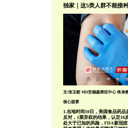
独家｜这5类人群不能接
文/张玉蛟 MD安德森癌症中心 终身
核心提要
1.当地时间10日，美国食品药品
反对，1票弃权的结果，认定16岁
处大于已知的风险，FDA新冠