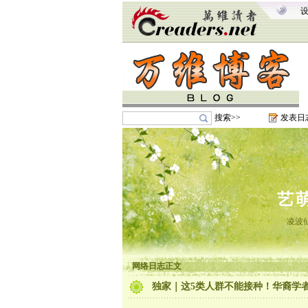
搜索>>
发表日
艺
凌波
网络日志正文
独家｜这5类人群不能接种！华裔学