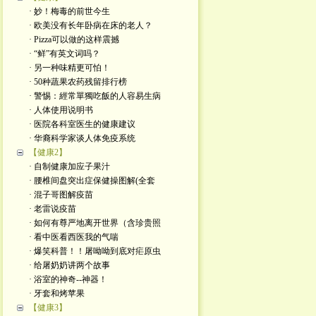
· 妙！梅毒的前世今生
· 欧美没有长年卧病在床的老人？
· Pizza可以做的这样震撼
· “鲜”有英文词吗？
· 另一种味精更可怕！
· 50种蔬果农药残留排行榜
· 警惕：經常單獨吃飯的人容易生病
· 人体使用说明书
· 医院各科室医生的健康建议
· 华裔科学家谈人体免疫系统
【健康2】
· 自制健康加应子果汁
· 腰椎间盘突出症保健操图解(全套
· 混子哥图解疫苗
· 老雷说疫苗
· 如何有尊严地离开世界（含珍贵照
· 看中医看西医我的气喘
· 爆笑科普！！屠呦呦到底对疟原虫
· 给屠奶奶讲两个故事
· 浴室的神奇--神器！
· 牙套和烤苹果
【健康3】