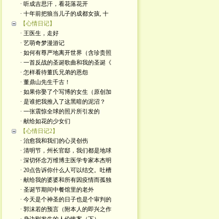
· 听成吉思汗，看花落花开
· 十年前把狼当儿子的成都女孩, 十
【心情日记】
· 王医生，走好
· 艺萌奇梦漫游记
· 如何有尊严地离开世界（含珍贵照
· 一首反战的圣诞歌曲和我的圣诞《
· 怎样看待董氏兄弟的恩怨
· 董鼎山先生千古！
· 如果你娶了个写博的女生（原创加
· 是谁把我推入了这黑暗的泥沼？
· 一张震惊全球的照片所引发的
· 献给如花的少女们
【心情日记2】
· 治愈我和我们的心灵创伤
· 清明节，州长官邸，我们都是地球
· 深切怀念万维博主医学专家本杰明
· 20点告诉你什么人可以结交。吐槽
· 献给我的婆婆和所有因疫情而孤独
· 圣诞节期间中餐馆里的老外
· 今天是个神圣的日子也是个审判的
· 郭沫若的预言（附本人的即兴之作