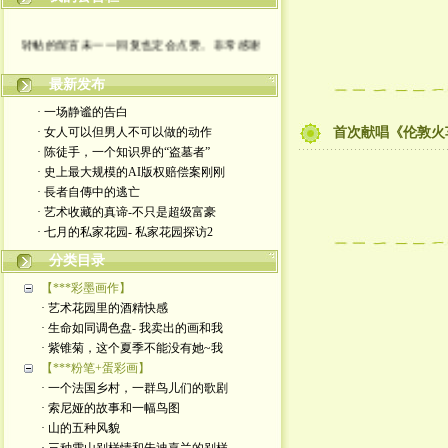
转帖的留言未一一回复也定会点赞。非常感谢
yimengling53@yahoo.com
最新发布
有意收藏者请私信我，感谢一贯支持
· 一场静谧的告白
· 女人可以但男人不可以做的动作
首次献唱《伦敦火
政治转载不一定代表本人意见
· 陈徒手，一个知识界的“盗墓者”
· 史上最大规模的AI版权赔偿案刚刚
艺术博客：https://yimengl.blog
· 長者自傳中的逃亡
· 艺术收藏的真谛-不只是超级富豪
目录中标注星号的为本人艺术原创
· 七月的私家花园- 私家花园探访2
分类目录
【***彩墨画作】
· 艺术花园里的酒精快感
· 生命如同调色盘- 我卖出的画和我
· 紫锥菊，这个夏季不能没有她~我
【***粉笔+蛋彩画】
· 一个法国乡村，一群鸟儿们的歌剧
· 索尼娅的故事和一幅鸟图
· 山的五种风貌