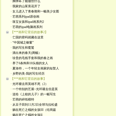
· 脚摔坏了能做些什么
· 我家的山茱萸花开了
· 女儿进入了青春期和一幅美少女图
· 艺萌系列ipad原创画
· 珠宝女孩和ipad画系列2
· 艺萌的ipad电脑画系列
【***画和它背后的故事2】
· 亡国的密码就藏在这里
· “中国城之橱窗”
· 我的写生和鹭鸶
· 滴出来的春天(两幅）
· 珍贵的毛线手套和我的春之画
· 养了6条狗和18头猫的女人
· 夏洛特，一个年轻女画家的短暂人
· 乡野的美-我的写生经历
【***画和它背后的故事】
· 光环褪去而英雄不死（2）
· 一个特别的艺展~光环褪去但是英
· 送给《上校的儿子》的一幅写生
· 艺萌的碎纸模特
· 从豆子田到11月2日全球马拉松盛
· 躺在死亡之榻的女孩III（结局篇
· 躺在死亡之榻的女孩II