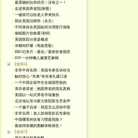
· 最震撼的抗癌经历！没有之一！
· 走进美国养老院(附图）
· 一键就可以给老人带来快乐
· 我在美国治肺癌（全文）
· 不同身份在美国如何办理医疗保险
· 催眠图片你敢看5秒吗
· 美国医院分类及概述
· 冰糖炖柠檬（电饭煲版）
· BBC纪录片：最佳／最差饮食国排
· DIY一分钟懒人健康芝麻糊
【健康4】
· 非常中肯实用：美国专家告诉你当
· 触目惊心-“非典”幸存者礼露口述
· 一个中国女留学生在德国堕胎的
· 亲历者讲述：抱团养老的现实真相
· 美国以一站式养老市场蓬勃
· 北京地坛等16家大医院医生齐发声
· 一个骗子自述：我是怎么洗劫中国
· 非常实用：老人跌倒骨折后专家给
· 中国哪里的饮食习惯最危险？
· 最值得收藏的图解体检报告！
【健康5】