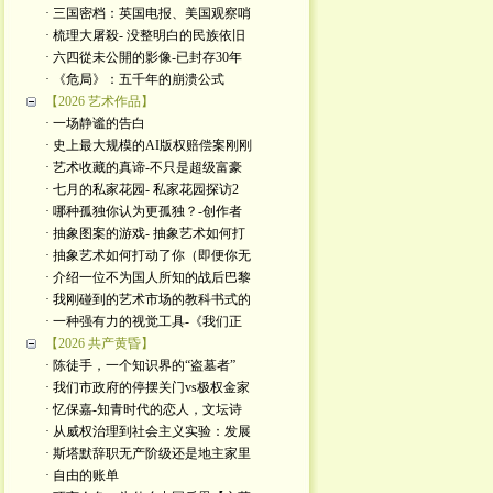
· 三国密档：英国电报、美国观察哨
· 梳理大屠殺- 没整明白的民族依旧
· 六四從未公開的影像-已封存30年
· 《危局》：五千年的崩溃公式
【2026 艺术作品】
· 一场静谧的告白
· 史上最大规模的AI版权赔偿案刚刚
· 艺术收藏的真谛-不只是超级富豪
· 七月的私家花园- 私家花园探访2
· 哪种孤独你认为更孤独？-创作者
· 抽象图案的游戏- 抽象艺术如何打
· 抽象艺术如何打动了你（即便你无
· 介绍一位不为国人所知的战后巴黎
· 我刚碰到的艺术市场的教科书式的
· 一种强有力的视觉工具-《我们正
【2026 共产黄昏】
· 陈徒手，一个知识界的“盗墓者”
· 我们市政府的停摆关门vs极权金家
· 忆保嘉-知青时代的恋人，文坛诗
· 从威权治理到社会主义实验：发展
· 斯塔默辞职无产阶级还是地主家里
· 自由的账单