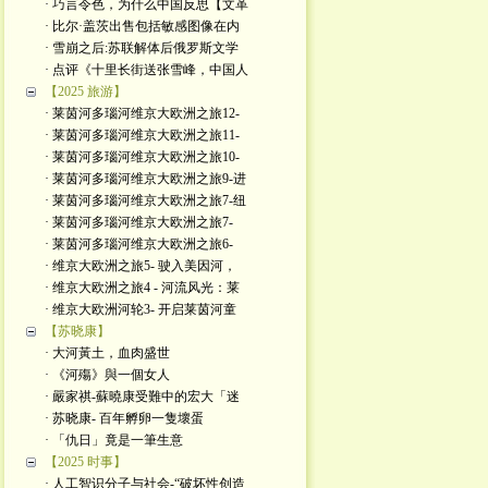
· 巧言令色，为什么中国反思【文革
· 比尔·盖茨出售包括敏感图像在内
· 雪崩之后:苏联解体后俄罗斯文学
· 点评《十里长街送张雪峰，中国人
【2025 旅游】
· 莱茵河多瑙河维京大欧洲之旅12-
· 莱茵河多瑙河维京大欧洲之旅11-
· 莱茵河多瑙河维京大欧洲之旅10-
· 莱茵河多瑙河维京大欧洲之旅9-进
· 莱茵河多瑙河维京大欧洲之旅7-纽
· 莱茵河多瑙河维京大欧洲之旅7-
· 莱茵河多瑙河维京大欧洲之旅6-
· 维京大欧洲之旅5- 驶入美因河，
· 维京大欧洲之旅4 - 河流风光：莱
· 维京大欧洲河轮3- 开启莱茵河童
【苏晓康】
· 大河黃土，血肉盛世
· 《河殤》與一個女人
· 嚴家祺-蘇曉康受難中的宏大「迷
· 苏晓康- 百年孵卵一隻壞蛋
· 「仇日」竟是一筆生意
【2025 时事】
· 人工智识分子与社会-“破坏性创造