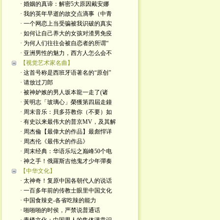
· 婚姻的真谛：解密5大原因戴安娜
· 我的英年早逝的故交点滴事（中青
· 一个网恋上当受骗被我识破的真实
· 如何让自己养大的女孩对渣男免疫
· 为何人们往往会被自恋者的所谓“
· 亚洲男性的魅力，西方人怎么会不
【视觉艺术家名曲】
· 这首号称是西班牙语著名的“原创”
· 请放过刀郎
· 被神妒嫉的男人坂本龍一走了(诸
· 黃明志「玻璃心」榮獲第四屆走鐘
· 周末音乐：貝多芬教你（不要）如
· 有史以来最伟大的普京MV，及其解
· 周杰倫【最偉大的作品】最彪悍详
· 周杰伦《最伟大的作品》
· 周末经典：华语乐坛之巅峰50个电
· 神之手！俄羅斯吉他鬼才少年彈奏
【中华文化】
· 太神奇！复原中国各朝代人的说话
· 一百多年前的传教士眼里中国文化
· 中国食辣史-各省吃辣的能力
· 啪啪啪的时侯，严禁说普通话