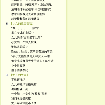
· 艺萌原创：今天我以歌祭父
· 缅怀祖辈-《银汉双星》及法国配
· 清明缅怀我的祖辈-民国时期的老
· 思念到极致是无法言说的痛
· 战犯楼和我的战犯姨公
【小女的童言智语】
· “像。。。。。。似的”
· 呆在女儿的童话中
· 女儿的诗“当我老了以后”
· 小女的一个惊人发现
· 谁陪爸爸睡？
· Ear朵，Ear朵，真不是普通的耳朵
· 5岁小女眼里的男人和女人 ---谁
· 每个小孩都是天生的诗人；每个诗
· 小小斡旋家
· 签下吻的条约
【女儿的故事】
· 手机还魂记
· 女儿和那只盲眼黑猫
· 暑期惊魂一刻
· 一个初中小女生的“终极”梦想
· 我们永远是闺蜜
· 女儿与圣塔的不了情