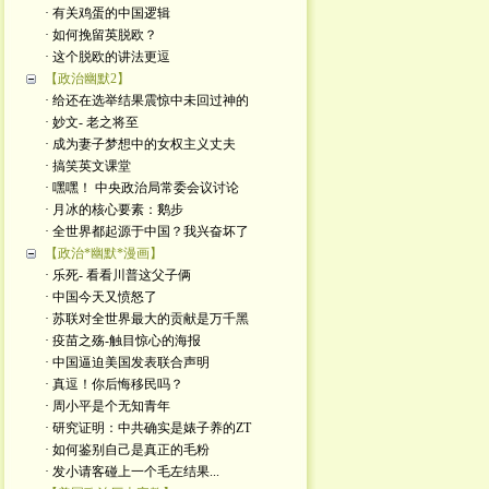
· 有关鸡蛋的中国逻辑
· 如何挽留英脱欧？
· 这个脱欧的讲法更逗
【政治幽默2】
· 给还在选举结果震惊中未回过神的
· 妙文- 老之将至
· 成为妻子梦想中的女权主义丈夫
· 搞笑英文课堂
· 嘿嘿！ 中央政治局常委会议讨论
· 月冰的核心要素：鹅步
· 全世界都起源于中国？我兴奋坏了
【政治*幽默*漫画】
· 乐死- 看看川普这父子俩
· 中国今天又愤怒了
· 苏联对全世界最大的贡献是万千黑
· 疫苗之殇-触目惊心的海报
· 中国逼迫美国发表联合声明
· 真逗！你后悔移民吗？
· 周小平是个无知青年
· 研究证明：中共确实是婊子养的ZT
· 如何鉴别自己是真正的毛粉
· 发小请客碰上一个毛左结果...