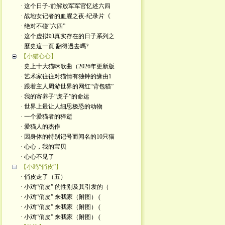
· 这个日子-前解放军军官忆述六四
· 战地女记者的血腥之夜-纪录片《
· 绝对不碰“六四”
· 这个虚拟却真实存在的日子系列之
· 歷史這一頁 翻得過去嗎?
【小猫心心】
· 史上十大猫咪歌曲（2026年更新版
· 艺术家往往对猫情有独钟的缘由1
· 跟着主人周游世界的网红“背包猫”
· 我的寄养子“虎子”的命运
· 世界上最让人细思极恐的动物
· 一个爱猫者的猝逝
· 爱猫人的杰作
· 因身体的特别记号而闻名的10只猫
· 心心，我的宝贝
· 心心不见了
【小鸡“俏皮”】
· 俏皮走了（五）
· 小鸡“俏皮” 的性别及其引发的（
· 小鸡“俏皮” 来我家（附图） (
· 小鸡“俏皮” 来我家（附图） (
· 小鸡“俏皮” 来我家（附图） (