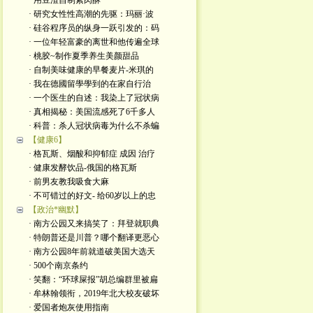
· 用豆渣自制素肉酥
· 研究女性性高潮的先驱：玛丽·波
· 硅谷程序员的纵身一跃引发的：码
· 一位年轻富豪的离世和他传遍全球
· 桃胶~制作夏季养生美颜甜品
· 自制美味健康的早餐麦片-米琪的
· 我在德國留學學到的在家自行治
· 一个医生的自述：我染上了冠状病
· 真相揭秘：美国流感死了6千多人
· 科普：杀人冠状病毒为什么不杀蝙
【健康6】
· 格瓦斯、烟酸和抑郁症 成因 治疗
· 健康发酵饮品-俄国的格瓦斯
· 前男友教我吸食大麻
· 不可错过的好文- 给60岁以上的忠
【政治*幽默】
· 南方公园又来搞笑了：拜登就职典
· 特朗普还是川普？哪个翻译更恶心
· 南方公园8年前就道破美国大选天
· 500个南京条约
· 笑翻：“环球屎报”胡总编群里被扁
· 牟林翰领衔，2019年北大校友破坏
· 爱国者炮灰使用指南